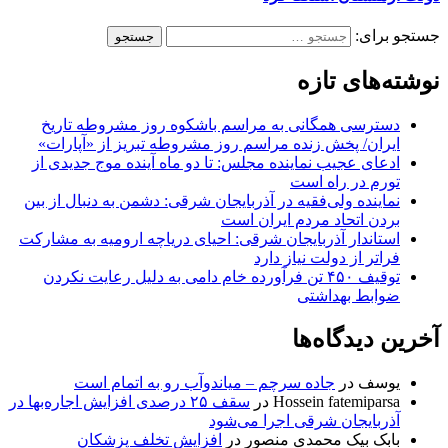
جستجو برای:
نوشته‌های تازه
دسترسی همگانی به مراسم باشکوه روز مشروطه تاریخ
ایران/ پخش زنده مراسم روز مشروطه تبریز از «آپارات»
ادعای عجیب نماینده مجلس: تا دو ماه آینده موج جدیدی از
تورم در راه است
نماینده ولی‌فقیه در آذربایجان شرقی: دشمن به دنبال از بین
بردن اتحاد مردم ایران است
استاندار آذربایجان شرقی: احیای دریاچه ارومیه به مشارکت
فراتر از دولت نیاز دارد
توقیف ۴۵۰ تن فرآورده خام دامی به دلیل رعایت نکردن
ضوابط بهداشتی
آخرین دیدگاه‌ها
یوسف
در
جاده سرچم – میاندوآب رو به اتمام است
Hossein fatemiparsa
در
سقف ۲۵ درصدی افزایش اجاره‌بها در
آذربایجان شرقی اجرا می‌شود
بابک بیک محمدی منصور
در
افزایش تخلف پزشکان