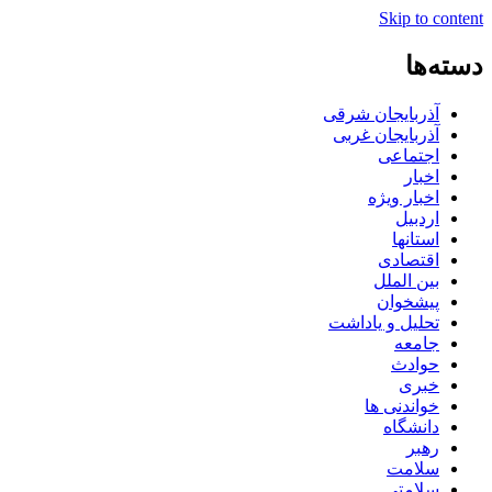
Skip to content
دسته‌ها
آذربایجان شرقی
آذربایجان غربی
اجتماعی
اخبار
اخبار ویژه
اردبیل
استانها
اقتصادی
بین الملل
پیشخوان
تحلیل و یاداشت
جامعه
حوادث
خبری
خواندنی ها
دانشگاه
رهبر
سلامت
سلامتی