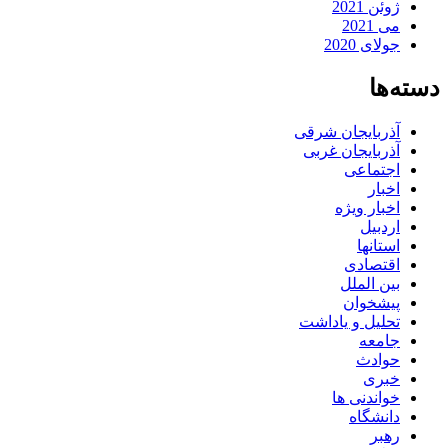
ژوئن 2021
می 2021
جولای 2020
دسته‌ها
آذربایجان شرقی
آذربایجان غربی
اجتماعی
اخبار
اخبار ویژه
اردبیل
استانها
اقتصادی
بین الملل
پیشخوان
تحلیل و یاداشت
جامعه
حوادث
خبری
خواندنی ها
دانشگاه
رهبر