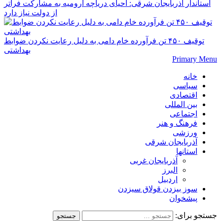
استاندار آذربایجان شرقی: احیای دریاچه ارومیه به مشارکت فراتر
از دولت نیاز دارد
توقیف ۴۵۰ تن فرآورده خام دامی به دلیل رعایت نکردن ضوابط
بهداشتی
Primary Menu
خانه
سیاسی
اقتصادی
بین المللی
اجتماعی
فرهنگ و هنر
ورزشی
آذربایجان شرقی
استانها
آذربایجان غربی
البرز
اردبیل
سوز بیزدن قولاق سیزدن
پیشخوان
جستجو برای: