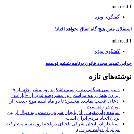
1 min read
گفتگوی ویژه
استقلال مس هیچ گاه اتفاق نخواهد افتاد!
1 min read
گفتگوی ویژه
چرایی تمدید مجدد قانون برنامه ششم توسعه
نوشته‌های تازه
دسترسی همگانی به مراسم باشکوه روز مشروطه تاریخ
ایران/ پخش زنده مراسم روز مشروطه تبریز از «آپارات»
ادعای عجیب نماینده مجلس: تا دو ماه آینده موج جدیدی از
تورم در راه است
نماینده ولی‌فقیه در آذربایجان شرقی: دشمن به دنبال از بین
بردن اتحاد مردم ایران است
استاندار آذربایجان شرقی: احیای دریاچه ارومیه به مشارکت
فراتر از دولت نیاز دارد