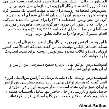
المانیتور در حالی از پیش‌نویس اصلاح‌شده‌ قطعنامه روسیه خبر می
دهد که روز گذشته خبرنگار الجزیره در سازمان ملل جزئیاتی از
پیش‌نویس قطعنامه روسیه برای تمدید مهلت اسنپ بک منتشر کرد
و نوشت: روسیه دیروز آن را در میان اعضای شورای امنیت توزیع
کرد. این پیش‌نویس، قطعنامه ۲۲۳۱ را برای شش ماه تمدید می‌کند،
در حالی که در طول این دوره، «هرگونه بررسی ماهوی در مورد هر
مسأله‌ای مرتبط با اجرای قطعنامه ۲۲۳۱ (۲۰۱۵) و برنامه جامع
اقدام مشترک (برجام)» را به حالت تعلیق درمی‌آورد.
با این وجود لارنس نورمن خبرنگار وال استریت ژورنال امروز در
شبکه اجتماعی ایکس نوشت: به من گفته شده که احتمالاً سه کشور
اروپایی (E3) و ایالات متحده پیش‌نویس روسیه برای تمدید اسنپ‌بک
را رد خواهند کرد.
آسوشیتدپرس: توافق نهایی درباره سطح دسترسی بین آژانس و
ایران هنوز نهایی نشده است.
آسوشیتدپرس نوشت: یک دیپلمات نزدیک به آژانس بین‌المللی انرژی
اتمی گفت که هرچند توافق نهایی درباره سطح دسترسی بین آژانس
و ایران هنوز نهایی نشده است، انتظار می‌رود این توافق به‌زودی
حاصل شود و بازرسی در حال حاضر تنها شامل تأسیسات هسته‌ای
خواهد بود که تحت تأثیر حملات آمریکا و اسرائیل قرار نگرفته‌اند.
About Author