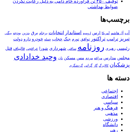
توقیف ۴۵۰ تن فرآورده خام دامی به دلیل رعایت نکردن
ضوابط بهداشتی
برچسب‌ها
استاندار
انتخابات
آب
برق
ارس
آل هاشم
برجام
بنزین
بودجه
آمریکا
بیگی
ارومیه
تبریز
تراکتور
ترامپ
خودرو
حجاب
دارو
جنگ
دولت
توافق
تورم
حمله
روزنامه
رئیسی
قتل
شهرداری
رهبری
شورا
قالیباف
عراقچی
ساقی
وحید خدادادی
مجلس
مسکن
مدارس
مس
مراغه
مردم
نان
پزشکیان
کالابرگ
گرانی
گاز
گردشگری
دسته ها
اجتماعی
اقتصادی
سیاسی
فرهنگ و هنر
مذهبی
ورزشی
دانشگاه
رهبر