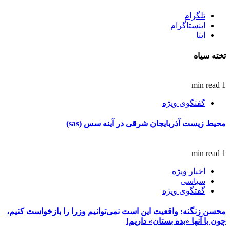
تلگرام
اینستاگرام
ایتا
تخته سیاه
1 min read
گفتگوی ویژه
محیط زیست آذربایجان شرقی در آینه سس (sas)
1 min read
اخبار ویژه
سیاسی
گفتگوی ویژه
محسن زنگنه: واقعیت این است نمی‌توانیم وزرا را بازخواست کنیم،
چون با آنها «بده بستان» داریم!