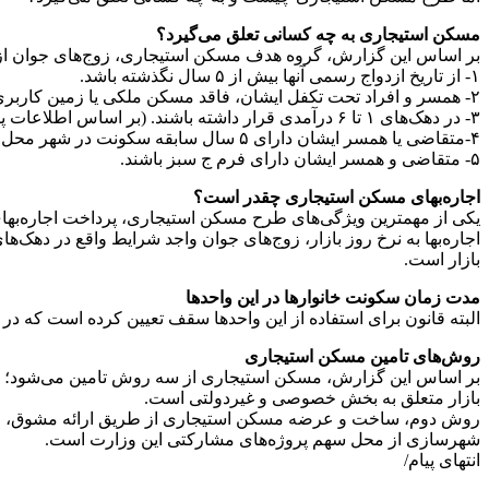
مسکن استیجاری به چه کسانی تعلق می‌گیرد؟
بر اساس این گزارش، گروه هدف مسکن استیجاری، زوج‌های جوان ازد
۱- از تاریخ ازدواج رسمی آنها بیش از ۵ سال نگذشته باشد.
۲- همسر و افراد تحت تکفل ایشان، فاقد مسکن ملکی یا زمین کاربری مسکونی در ۵ سال اخیر در سراسر کشور باشند.
۳- در دهک‌های ۱ تا ۶ درآمدی قرار داشته باشند. (بر اساس اطلاعات پایگاه رفاه ایرانیان)
۴-متقاضی یا همسر ایشان دارای ۵ سال سابقه سکونت در شهر محل تقاضا باشند. (برای ثبت تقاضا در شهر‌های جدید، سابقه سکونت در کل مجموعه شهری مورد تایید است)
۵- متقاضی و همسر ایشان دارای فرم ج سبز باشند.
اجاره‌بهای مسکن استیجاری چقدر است؟
بازار است.
مدت زمان سکونت خانوار‌ها در این واحد‌ها
البته قانون برای استفاده از این واحد‌ها سقف تعیین کرده است که در صورت تمدید سالانه، حداکثر تا ۵ سال
روش‌های تامین مسکن استیجاری
بر اساس این گزارش، مسکن استیجاری از سه روش تامین می‌شود؛ نخست
بازار متعلق به بخش خصوصی و غیردولتی است.
روش دوم، ساخت و عرضه مسکن استیجاری از طریق ارائه مشوق، زمی
شهرسازی از محل سهم پروژه‌های مشارکتی این وزارت است.
انتهای پیام/