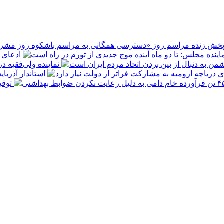
پخش زنده مراسم روز
ادعای ع
نماینده ولی‌فقیه د
استاندار آذربا
توقیف ۴۵۰ تن فرآورده خام دامی به 