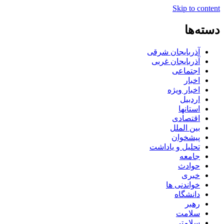
Skip to content
دسته‌ها
آذربایجان شرقی
آذربایجان غربی
اجتماعی
اخبار
اخبار ویژه
اردبیل
استانها
اقتصادی
بین الملل
پیشخوان
تحلیل و یاداشت
جامعه
حوادث
خبری
خواندنی ها
دانشگاه
رهبر
سلامت
سلامتی