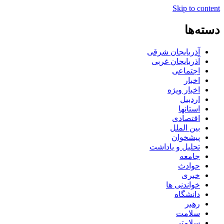
Skip to content
دسته‌ها
آذربایجان شرقی
آذربایجان غربی
اجتماعی
اخبار
اخبار ویژه
اردبیل
استانها
اقتصادی
بین الملل
پیشخوان
تحلیل و یاداشت
جامعه
حوادث
خبری
خواندنی ها
دانشگاه
رهبر
سلامت
سلامتی