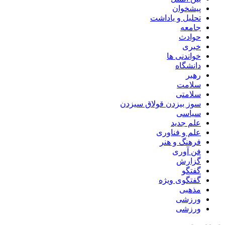
پیشخوان
تحلیل و یاداشت
جامعه
حوادث
خبری
خواندنی ها
دانشگاه
رهبر
سلامت
سلامتی
سوز بیزدن قولاق سیزدن
سیاسی
علم جدید
علم و فناوری
فرهنگ و هنر
فن آوری
گزارش
گفتگو
گفتگوی ویژه
مذهبی
ورزشی
ورزشی