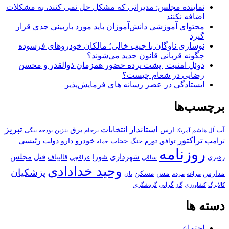
نماینده مجلس: مدیرانی که مشکل حل نمی کنند، به مشکلات
اضافه نکنند
محتوای آموزشی دانش‌آموزان باید مورد بازبینی جدی قرار
گیرد
نوسازی ناوگان با جیب خالی؛ مالکان خودرو‌های فرسوده
چگونه قربانی قانون جدید می‌شوند؟
دوئل امنیت | پشت پرده حضور همزمان ذوالقدر و محسن
رضایی در شعام چیست؟
ایستادگی در عصر رسانه های فرمایش‌پذیر
برچسب‌ها
استاندار
تبریز
انتخابات
آب
برق
ارس
آل هاشم
برجام
بنزین
بودجه
آمریکا
بیگی
تراکتور
ترامپ
خودرو
رئیسی
حجاب
دارو
جنگ
دولت
توافق
تورم
حمله
روزنامه
قتل
مجلس
شهرداری
رهبری
شورا
قالیباف
عراقچی
ساقی
وحید خدادادی
پزشکیان
مسکن
مدارس
مس
مراغه
مردم
نان
کالابرگ
گرانی
کشاورزی
گاز
گردشگری
دسته ها
اجتماعی