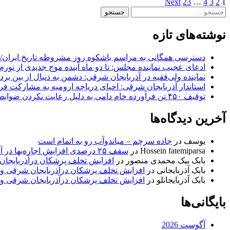
1
2
3
4
…
23
صفحه‌بندی
Next
جستجو
نوشته‌ها
برای:
نوشته‌های تازه
دسترسی همگانی به مراسم باشکوه روز مشروطه تاریخ ایران/ 
ادعای عجیب نماینده مجلس: تا دو ماه آینده موج جدیدی از تورم
نماینده ولی‌فقیه در آذربایجان شرقی: دشمن به دنبال از بین بر
استاندار آذربایجان شرقی: احیای دریاچه ارومیه به مشارکت فرات
توقیف ۴۵۰ تن فرآورده خام دامی به دلیل رعایت نکردن ضوابط بهداشتی
آخرین دیدگاه‌ها
یوسف
در
جاده سرچم – میاندوآب رو به اتمام است
Hossein fatemiparsa
در
سقف ۲۵ درصدی افزایش اجاره‌بها در آذربایجان شرقی اجرا می‌شود
بابک بیک محمدی منصور
در
افزایش تخلف پزشکان درآذربایجان
بابک آذربایجانی
در
افزایش تخلف پزشکان درآذربایجان شرقی و 
بابک آذربایجانلو
در
افزایش تخلف پزشکان درآذربایجان شرقی و 
بایگانی‌ها
آگوست 2026