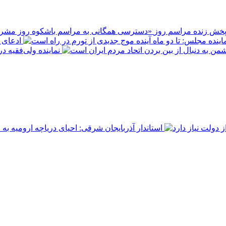
پخش زنده مراسم روز
ادعای ع
نماینده ولی‌فقیه د
استاندار آذربایجان شرقی: احیای دریاچه ارومیه به