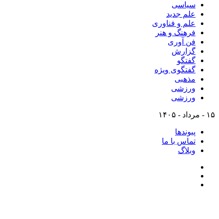
سیاسی
علم جدید
علم و فناوری
فرهنگ و هنر
فن آوری
گزارش
گفتگو
گفتگوی ویژه
مذهبی
ورزشی
ورزشی
۱۵ - مرداد - ۱۴۰۵
پیوندها
تماس با ما
وبلاگ
تلگرام
اینستاگرام
ایتا
پایگاه خبری-تحلیلی روزنامه ساقی آذربایجان