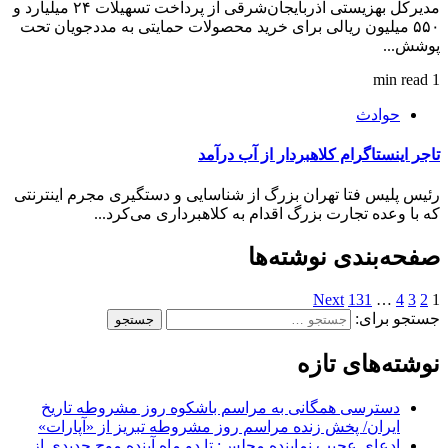
مدیرکل بهزیستی آذربایجان‌شرقی از پرداخت تسهیلات ۲۴ میلیارد و
۵۵۰ میلیون ریالی برای خرید محصولات حمایتی به مددجویان تحت
پوشش...
1 min read
حوادث
تاجر اینستاگرام کلاهبردار از آب درآمد
رئیس پلیس فتا تهران بزرگ از شناسایی و دستگیری مجرم اینترنتی
که با وعده تجارت بزرگ اقدام به کلاهبرداری می‌کرد...
صفحه‌بندی نوشته‌ها
Next
131
…
4
3
2
1
جستجو برای:
نوشته‌های تازه
دسترسی همگانی به مراسم باشکوه روز مشروطه تاریخ
ایران/ پخش زنده مراسم روز مشروطه تبریز از «آپارات»
ادعای عجیب نماینده مجلس: تا دو ماه آینده موج جدیدی از