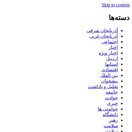
Skip to content
دسته‌ها
آذربایجان شرقی
آذربایجان غربی
اجتماعی
اخبار
اخبار ویژه
اردبیل
استانها
اقتصادی
بین الملل
پیشخوان
تحلیل و یاداشت
جامعه
حوادث
خبری
خواندنی ها
دانشگاه
رهبر
سلامت
سلامتی