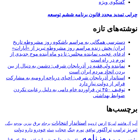
گفتگوی ویژه
چرایی تمدید مجدد قانون برنامه ششم توسعه
نوشته‌های تازه
دسترسی همگانی به مراسم باشکوه روز مشروطه تاریخ
ایران/ پخش زنده مراسم روز مشروطه تبریز از «آپارات»
ادعای عجیب نماینده مجلس: تا دو ماه آینده موج جدیدی از
تورم در راه است
نماینده ولی‌فقیه در آذربایجان شرقی: دشمن به دنبال از بین
بردن اتحاد مردم ایران است
استاندار آذربایجان شرقی: احیای دریاچه ارومیه به مشارکت
فراتر از دولت نیاز دارد
توقیف ۴۵۰ تن فرآورده خام دامی به دلیل رعایت نکردن
ضوابط بهداشتی
برچسب‌ها
استاندار
انتخابات
آب
برق
ارس
آل هاشم
برجام
بنزین
بودجه
آمریکا
بیگی
ارومیه
تبریز
تراکتور
ترامپ
خودرو
حجاب
دارو
جنگ
دولت
توافق
تورم
حمله
روزنامه
رئیسی
قتل
شهرداری
رهبری
شورا
قالیباف