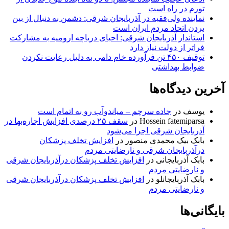
تورم در راه است
نماینده ولی‌فقیه در آذربایجان شرقی: دشمن به دنبال از بین
بردن اتحاد مردم ایران است
استاندار آذربایجان شرقی: احیای دریاچه ارومیه به مشارکت
فراتر از دولت نیاز دارد
توقیف ۴۵۰ تن فرآورده خام دامی به دلیل رعایت نکردن
ضوابط بهداشتی
آخرین دیدگاه‌ها
یوسف
در
جاده سرچم – میاندوآب رو به اتمام است
Hossein fatemiparsa
در
سقف ۲۵ درصدی افزایش اجاره‌بها در
آذربایجان شرقی اجرا می‌شود
بابک بیک محمدی منصور
در
افزایش تخلف پزشکان
درآذربایجان شرقی و نارضایتی مردم
بابک آذربایجانی
در
افزایش تخلف پزشکان درآذربایجان شرقی
و نارضایتی مردم
بابک آذربایجانلو
در
افزایش تخلف پزشکان درآذربایجان شرقی
و نارضایتی مردم
بایگانی‌ها