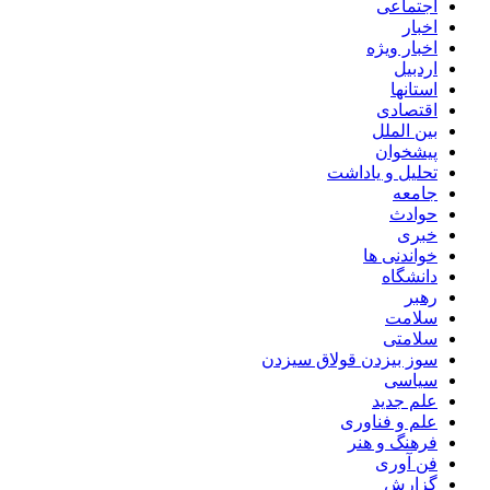
اجتماعی
اخبار
اخبار ویژه
اردبیل
استانها
اقتصادی
بین الملل
پیشخوان
تحلیل و یاداشت
جامعه
حوادث
خبری
خواندنی ها
دانشگاه
رهبر
سلامت
سلامتی
سوز بیزدن قولاق سیزدن
سیاسی
علم جدید
علم و فناوری
فرهنگ و هنر
فن آوری
گزارش