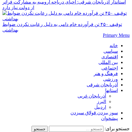
استاندار آذربایجان شرقی: احیای دریاچه ارومیه به مشارکت فراتر
از دولت نیاز دارد
توقیف ۴۵۰ تن فرآورده خام دامی به دلیل رعایت نکردن ضوابط
بهداشتی
Primary Menu
خانه
سیاسی
اقتصادی
بین المللی
اجتماعی
فرهنگ و هنر
ورزشی
آذربایجان شرقی
استانها
آذربایجان غربی
البرز
اردبیل
سوز بیزدن قولاق سیزدن
پیشخوان
جستجو برای: