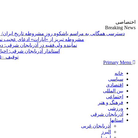
پایگاه خبری-تحلیلی روزنامه ساقی آذربایجان
اختصاصی
Breaking News
دسترسی همگانی به مراسم باشکوه روز مشروطه تاریخ ایران/ 
مشروطه تبریز از «آپارات»
Primary Menu
خانه
سیاسی
اقتصادی
بین المللی
اجتماعی
فرهنگ و هنر
ورزشی
آذربایجان شرقی
استانها
آذربایجان غربی
البرز
اردبیل