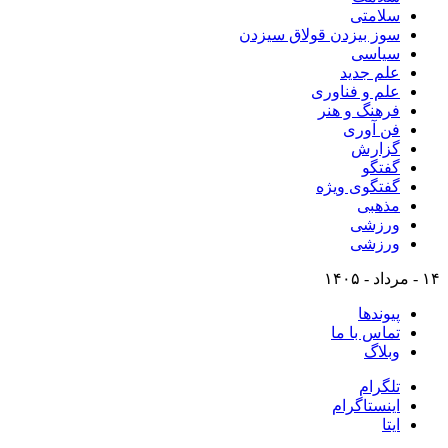
سلامتی
سوز بیزدن قولاق سیزدن
سیاسی
علم جدید
علم و فناوری
فرهنگ و هنر
فن آوری
گزارش
گفتگو
گفتگوی ویژه
مذهبی
ورزشی
ورزشی
۱۴ - مرداد - ۱۴۰۵
پیوندها
تماس با ما
وبلاگ
تلگرام
اینستاگرام
ایتا