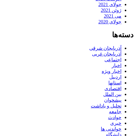
جولای 2021
ژوئن 2021
می 2021
جولای 2020
دسته‌ها
آذربایجان شرقی
آذربایجان غربی
اجتماعی
اخبار
اخبار ویژه
اردبیل
استانها
اقتصادی
بین الملل
پیشخوان
تحلیل و یاداشت
جامعه
حوادث
خبری
خواندنی ها
دانشگاه