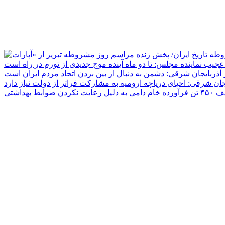
جیب نماینده مجلس: تا دو ماه آینده موج جدیدی از تورم در راه است
ر آذربایجان شرقی: دشمن به دنبال از بین بردن اتحاد مردم ایران است
یجان شرقی: احیای دریاچه ارومیه به مشارکت فراتر از دولت نیاز دارد
دلیل رعایت نکردن ضوابط بهداشتی