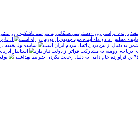
پخش زنده مراسم روز
ادعای ع
نماینده ولی‌فقیه د
استاندار آذربا
توقیف ۴۵۰ تن فرآورده خام دامی به 