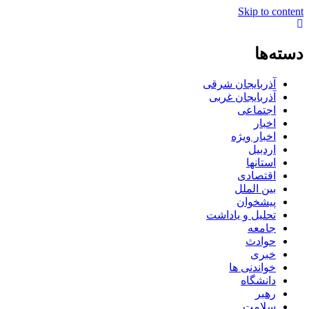
Skip to content
دسته‌ها
آذربایجان شرقی
آذربایجان غربی
اجتماعی
اخبار
اخبار ویژه
اردبیل
استانها
اقتصادی
بین الملل
پیشخوان
تحلیل و یاداشت
جامعه
حوادث
خبری
خواندنی ها
دانشگاه
رهبر
سلامت