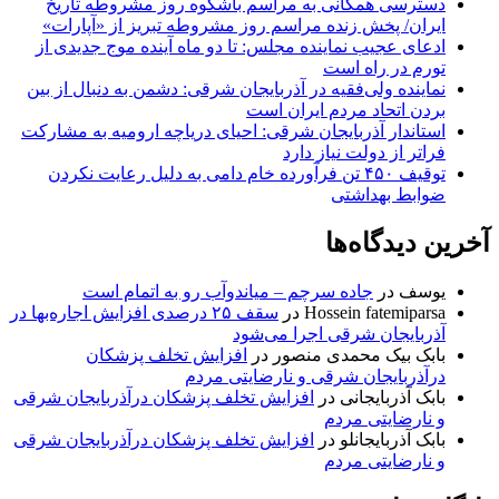
دسترسی همگانی به مراسم باشکوه روز مشروطه تاریخ
ایران/ پخش زنده مراسم روز مشروطه تبریز از «آپارات»
ادعای عجیب نماینده مجلس: تا دو ماه آینده موج جدیدی از
تورم در راه است
نماینده ولی‌فقیه در آذربایجان شرقی: دشمن به دنبال از بین
بردن اتحاد مردم ایران است
استاندار آذربایجان شرقی: احیای دریاچه ارومیه به مشارکت
فراتر از دولت نیاز دارد
توقیف ۴۵۰ تن فرآورده خام دامی به دلیل رعایت نکردن
ضوابط بهداشتی
آخرین دیدگاه‌ها
یوسف
در
جاده سرچم – میاندوآب رو به اتمام است
Hossein fatemiparsa
در
سقف ۲۵ درصدی افزایش اجاره‌بها در
آذربایجان شرقی اجرا می‌شود
بابک بیک محمدی منصور
در
افزایش تخلف پزشکان
درآذربایجان شرقی و نارضایتی مردم
بابک آذربایجانی
در
افزایش تخلف پزشکان درآذربایجان شرقی
و نارضایتی مردم
بابک آذربایجانلو
در
افزایش تخلف پزشکان درآذربایجان شرقی
و نارضایتی مردم