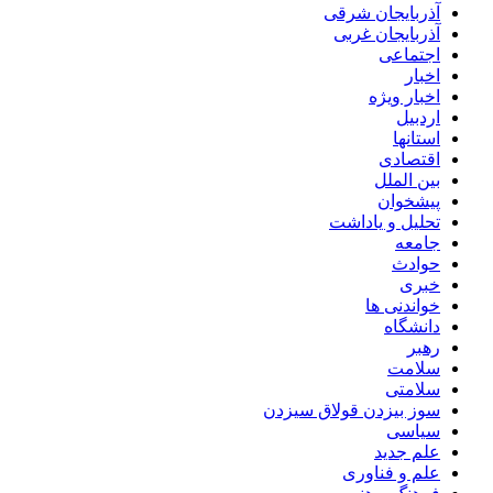
آذربایجان شرقی
آذربایجان غربی
اجتماعی
اخبار
اخبار ویژه
اردبیل
استانها
اقتصادی
بین الملل
پیشخوان
تحلیل و یاداشت
جامعه
حوادث
خبری
خواندنی ها
دانشگاه
رهبر
سلامت
سلامتی
سوز بیزدن قولاق سیزدن
سیاسی
علم جدید
علم و فناوری