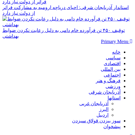
استاندار آذربایجان شرقی: احیای دریاچه ارومیه به مشارکت فراتر
از دولت نیاز دارد
توقیف ۴۵۰ تن فرآورده خام دامی به دلیل رعایت نکردن ضوابط
بهداشتی
Primary Menu
خانه
سیاسی
اقتصادی
بین المللی
اجتماعی
فرهنگ و هنر
ورزشی
آذربایجان شرقی
استانها
آذربایجان غربی
البرز
اردبیل
سوز بیزدن قولاق سیزدن
پیشخوان