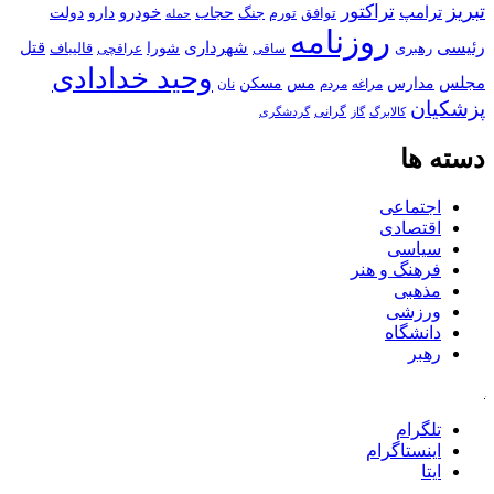
تبریز
تراکتور
ترامپ
خودرو
حجاب
دارو
جنگ
دولت
توافق
تورم
حمله
روزنامه
رئیسی
قتل
شهرداری
رهبری
شورا
قالیباف
عراقچی
ساقی
وحید خدادادی
مجلس
مسکن
مدارس
مس
مراغه
مردم
نان
پزشکیان
کالابرگ
گرانی
گاز
گردشگری
دسته ها
اجتماعی
اقتصادی
سیاسی
فرهنگ و هنر
مذهبی
ورزشی
دانشگاه
رهبر
کافه
تلگرام
اینستاگرام
ایتا