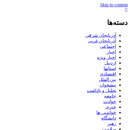
Skip to content
دسته‌ها
آذربایجان شرقی
آذربایجان غربی
اجتماعی
اخبار
اخبار ویژه
اردبیل
استانها
اقتصادی
بین الملل
پیشخوان
تحلیل و یاداشت
جامعه
حوادث
خبری
خواندنی ها
دانشگاه
رهبر
سلامت