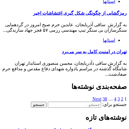
استانها
رمزگشایی از چگونگی شکل گیری اغتشاشات اخیر
به گزارش ساقی آذربایجان، عابدین خرم صبح امروز در گردهمایی
سنگرسازان بی سنگر تیپ مهندسی رزمی ۵۷ فجر جهاد سازندگی...
استانها
تهران در امنیت کامل به سر می‌برد
به گزارش ساقی ذآذربایجان، محسن منصوری استاندار تهران
شامگاه گذشته در مراسم یادواره شهدای دفاع مقدس و مدافع حرم
صفادشت...
صفحه‌بندی نوشته‌ها
Next
38
…
4
3
2
1
جستجو برای:
نوشته‌های تازه