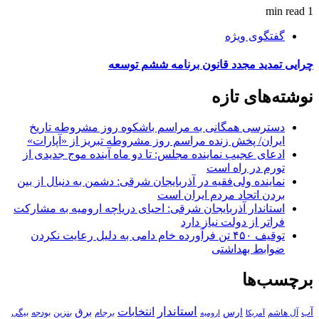
1 min read
گفتگوی ویژه
چرایی تمدید مجدد قانون برنامه ششم توسعه
نوشته‌های تازه
دسترسی همگانی به مراسم باشکوه روز مشروطه تاریخ
ایران/ پخش زنده مراسم روز مشروطه تبریز از «آپارات»
ادعای عجیب نماینده مجلس: تا دو ماه آینده موج جدیدی از
تورم در راه است
نماینده ولی‌فقیه در آذربایجان شرقی: دشمن به دنبال از بین
بردن اتحاد مردم ایران است
استاندار آذربایجان شرقی: احیای دریاچه ارومیه به مشارکت
فراتر از دولت نیاز دارد
توقیف ۴۵۰ تن فرآورده خام دامی به دلیل رعایت نکردن
ضوابط بهداشتی
برچسب‌ها
استاندار
انتخابات
آب
برق
ارس
آل هاشم
برجام
بنزین
بودجه
آمریکا
بیگی
ارومیه