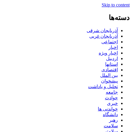
Skip to content
دسته‌ها
آذربایجان شرقی
آذربایجان غربی
اجتماعی
اخبار
اخبار ویژه
اردبیل
استانها
اقتصادی
بین الملل
پیشخوان
تحلیل و یاداشت
جامعه
حوادث
خبری
خواندنی ها
دانشگاه
رهبر
سلامت
سلامتی