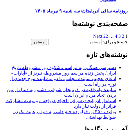
روزنامه ساقی آذربایجان/ سه شنبه ۹ تیرماه ۱۴۰۵
صفحه‌بندی نوشته‌ها
Next
22
…
4
3
2
1
جستجو برای:
نوشته‌های تازه
دسترسی همگانی به مراسم باشکوه روز مشروطه تاریخ
ایران/ پخش زنده مراسم روز مشروطه تبریز از «آپارات»
ادعای عجیب نماینده مجلس: تا دو ماه آینده موج جدیدی از
تورم در راه است
نماینده ولی‌فقیه در آذربایجان شرقی: دشمن به دنبال از بین
بردن اتحاد مردم ایران است
استاندار آذربایجان شرقی: احیای دریاچه ارومیه به مشارکت
فراتر از دولت نیاز دارد
توقیف ۴۵۰ تن فرآورده خام دامی به دلیل رعایت نکردن
ضوابط بهداشتی
آخرین دیدگاه‌ها