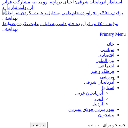
استاندار آذربایجان شرقی: احیای دریاچه ارومیه به مشارکت فراتر
از دولت نیاز دارد
توقیف ۴۵۰ تن فرآورده خام دامی به دلیل رعایت نکردن ضوابط
بهداشتی
Primary Menu
خانه
سیاسی
اقتصادی
بین المللی
اجتماعی
فرهنگ و هنر
ورزشی
آذربایجان شرقی
استانها
آذربایجان غربی
البرز
اردبیل
سوز بیزدن قولاق سیزدن
پیشخوان
جستجو برای: