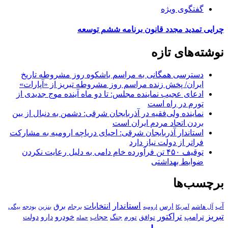
گفتگوی ویژه
چرایی تمدید مجدد قانون برنامه ششم توسعه
نوشته‌های تازه
دسترسی همگانی به مراسم باشکوه روز مشروطه تاریخ
ایران/ پخش زنده مراسم روز مشروطه تبریز از «آپارات»
ادعای عجیب نماینده مجلس: تا دو ماه آینده موج جدیدی از
تورم در راه است
نماینده ولی‌فقیه در آذربایجان شرقی: دشمن به دنبال از بین
بردن اتحاد مردم ایران است
استاندار آذربایجان شرقی: احیای دریاچه ارومیه به مشارکت
فراتر از دولت نیاز دارد
توقیف ۴۵۰ تن فرآورده خام دامی به دلیل رعایت نکردن
ضوابط بهداشتی
برچسب‌ها
استاندار
انتخابات
آب
برق
ارس
آل هاشم
برجام
بنزین
بودجه
آمریکا
بیگی
ارومیه
تبریز
تراکتور
ترامپ
خودرو
حجاب
دارو
جنگ
دولت
توافق
تورم
حمله