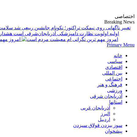
پایگاه خبری-تحلیلی روزنامه ساقی آذربایجان
اختصاصی
Breaking News
تغییر ناگهانی روی نیمکت تراکتور؛ نکونام جانشین ربیعی شد
اولیه اولویت نظارت دامپزشکی آذربایجان‌شرقی است
امروز مهم‌
Primary Menu
خانه
سیاسی
اقتصادی
بین المللی
اجتماعی
فرهنگ و هنر
ورزشی
آذربایجان شرقی
استانها
آذربایجان غربی
البرز
اردبیل
سوز بیزدن قولاق سیزدن
پیشخوان