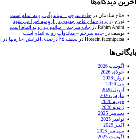
آخرین دیدگاه‌ها
فتاح شادمان
در
جاده سرچم – میاندوآب رو به اتمام است
تورج
در
پروژه های فاخر جدیدی در ارومیه اجرا می شود
Rahim Amini
در
جاده سرچم – میاندوآب رو به اتمام است
یوسف
در
جاده سرچم – میاندوآب رو به اتمام است
Hossein fatemiparsa
در
سقف ۲۵ درصدی افزایش اجاره‌بها در آذربایجان شرقی اجرا می‌شود
بایگانی‌ها
آگوست 2026
جولای 2026
ژوئن 2026
می 2026
آوریل 2026
مارس 2026
فوریه 2026
ژانویه 2026
دسامبر 2025
نوامبر 2025
اکتبر 2025
سپتامبر 2025
آگوست 2025