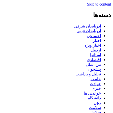
Skip to content
دسته‌ها
آذربایجان شرقی
آذربایجان غربی
اجتماعی
اخبار
اخبار ویژه
اردبیل
استانها
اقتصادی
بین الملل
پیشخوان
تحلیل و یاداشت
جامعه
حوادث
خبری
خواندنی ها
دانشگاه
رهبر
سلامت
سلامتی