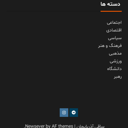
دسته ها
اجتماعی
اقتصادی
سیاسی
فرهنگ و هنر
مذهبی
ورزشی
دانشگاه
رهبر
کافه
ساقی آذربایجان
|
by AF themes.
Newsever