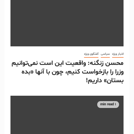
اخبار ویژه
سیاسی
گفتگوی ویژه
محسن زنگنه: واقعیت این است نمی‌توانیم
وزرا را بازخواست کنیم، چون با آنها «بده
بستان» داریم!
1 min read