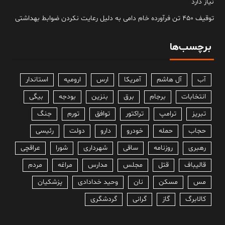
نیاز دارد
توقیف ۴۵۰ تن فرآورده خام دامی به دلیل رعایت نکردن ضوابط بهداشتی
برچسب‌ها
آب
آل هاشم
آمریکا
ارس
ارومیه
استاندار
انتخابات
برجام
برق
بنزین
بودجه
بیگی
تبریز
ترامپ
تراکتور
توافق
تورم
جنگ
حجاب
حمله
خودرو
دارو
دولت
رئیسی
رهبری
روزنامه
ساقی
شهرداری
شورا
عراقچی
قالیباف
قتل
مجلس
مدارس
مراغه
مردم
مس
مسکن
نان
وحید خدادادی
پزشکیان
کالابرگ
گاز
گرانی
گردشگری