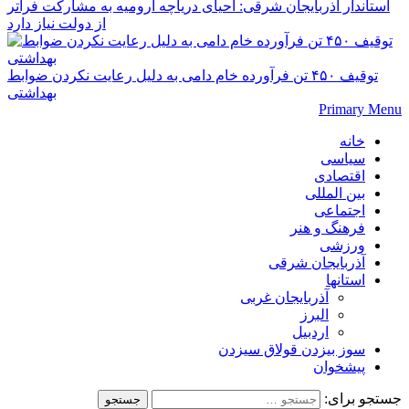
استاندار آذربایجان شرقی: احیای دریاچه ارومیه به مشارکت فراتر
از دولت نیاز دارد
توقیف ۴۵۰ تن فرآورده خام دامی به دلیل رعایت نکردن ضوابط
بهداشتی
Primary Menu
خانه
سیاسی
اقتصادی
بین المللی
اجتماعی
فرهنگ و هنر
ورزشی
آذربایجان شرقی
استانها
آذربایجان غربی
البرز
اردبیل
سوز بیزدن قولاق سیزدن
پیشخوان
جستجو برای: