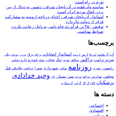
تورم در راه است
نماینده ولی‌فقیه در آذربایجان شرقی: دشمن به دنبال از بین
بردن اتحاد مردم ایران است
استاندار آذربایجان شرقی: احیای دریاچه ارومیه به مشارکت
فراتر از دولت نیاز دارد
توقیف ۴۵۰ تن فرآورده خام دامی به دلیل رعایت نکردن
ضوابط بهداشتی
برچسب‌ها
استاندار
انتخابات
آب
برق
ارس
آل هاشم
برجام
بنزین
بودجه
آمریکا
بیگی
ارومیه
تبریز
تراکتور
ترامپ
خودرو
حجاب
دارو
جنگ
دولت
توافق
تورم
حمله
روزنامه
رئیسی
قتل
شهرداری
رهبری
شورا
قالیباف
عراقچی
ساقی
وحید خدادادی
مجلس
مسکن
مدارس
مس
مراغه
مردم
نان
پزشکیان
کالابرگ
گرانی
گاز
گردشگری
دسته ها
اجتماعی
اقتصادی
سیاسی