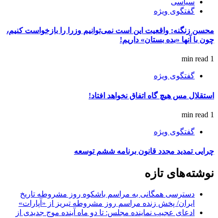
سیاسی
گفتگوی ویژه
محسن زنگنه: واقعیت این است نمی‌توانیم وزرا را بازخواست کنیم،
چون با آنها «بده بستان» داریم!
1 min read
گفتگوی ویژه
استقلال مس هیچ گاه اتفاق نخواهد افتاد!
1 min read
گفتگوی ویژه
چرایی تمدید مجدد قانون برنامه ششم توسعه
نوشته‌های تازه
دسترسی همگانی به مراسم باشکوه روز مشروطه تاریخ
ایران/ پخش زنده مراسم روز مشروطه تبریز از «آپارات»
ادعای عجیب نماینده مجلس: تا دو ماه آینده موج جدیدی از