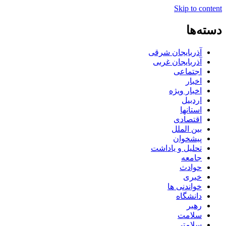
Skip to content
دسته‌ها
آذربایجان شرقی
آذربایجان غربی
اجتماعی
اخبار
اخبار ویژه
اردبیل
استانها
اقتصادی
بین الملل
پیشخوان
تحلیل و یاداشت
جامعه
حوادث
خبری
خواندنی ها
دانشگاه
رهبر
سلامت
سلامتی