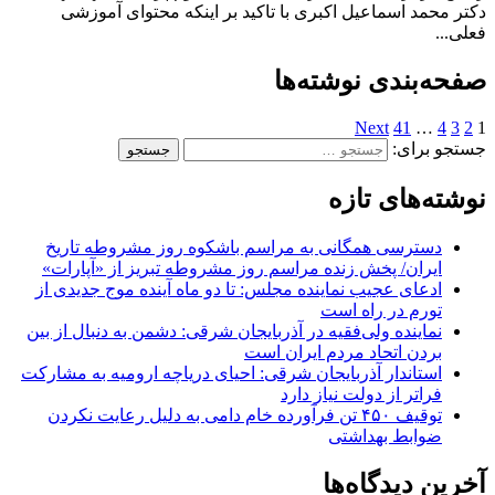
دکتر محمد اسماعیل اکبری با تاکید بر اینکه محتوای آموزشی
فعلی...
صفحه‌بندی نوشته‌ها
Next
41
…
4
3
2
1
جستجو برای:
نوشته‌های تازه
دسترسی همگانی به مراسم باشکوه روز مشروطه تاریخ
ایران/ پخش زنده مراسم روز مشروطه تبریز از «آپارات»
ادعای عجیب نماینده مجلس: تا دو ماه آینده موج جدیدی از
تورم در راه است
نماینده ولی‌فقیه در آذربایجان شرقی: دشمن به دنبال از بین
بردن اتحاد مردم ایران است
استاندار آذربایجان شرقی: احیای دریاچه ارومیه به مشارکت
فراتر از دولت نیاز دارد
توقیف ۴۵۰ تن فرآورده خام دامی به دلیل رعایت نکردن
ضوابط بهداشتی
آخرین دیدگاه‌ها