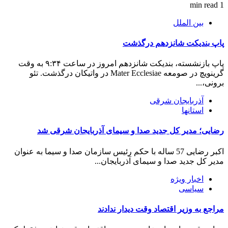
1 min read
بین الملل
پاپ بندیکت شانزدهم درگذشت
پاپ بازنشسته، بندیکت شانزدهم امروز در ساعت ۹:۳۴ به وقت
گرینویچ در صومعه Mater Ecclesiae در واتیکان درگذشت. تئو
برونی،...
آذربایجان شرقی
استانها
رضایی؛ مدیر کل جدید صدا و سیمای آذربایجان شرقی شد
اکبر رضایی 57 ساله با حکم رئیس سازمان صدا و سیما به عنوان
مدیر کل جدید صدا و سیمای آذربایجان...
اخبار ویژه
سیاسی
مراجع به وزیر اقتصاد وقت دیدار ندادند