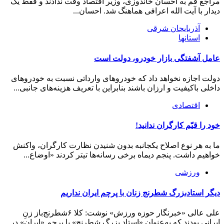
مراجع قم به احسان خاندوزی، وزیر اقتصاد وقت ندادند و فقط یک
دیدار با آیت الله اعرافی هماهنگ شد. احسان...
آذربایجان شرقی
استانها
عامل آشفتگی بازار خودرو، دولت است
دولت اجازه نخواهد داد که خودروهای وارداتی نسبت به خودروهای
داخلی باکیفیت و ارزان باشند بنابراین با تعریف هزینه‌های جانبی...
اقتصادی
خود را قیّم کارگران ندانید!
ما به هر نوع اصلاح یکجانبه بدون شنیدن نظارت کارگران، واکنش
خواهیم داشت. پنجم دیماه برخی رسانه‌ها تیتر کردند «اوضاع...
ورزشی
دیگر استادبزرگ شطرنج زنان با پرچم ایران نداریم
علی عالی «خبرنگار حوزه ورزش» نوشت: کلا ۶شطرنج‌باز زنِ
ایرانی بودند که به‌عنوان «استاد بزرگ شطرنج» با پرچم «ایران» در...