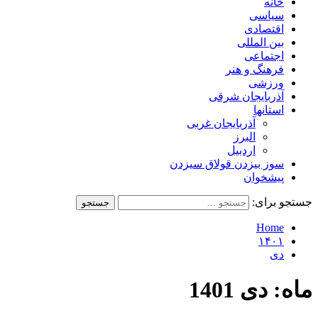
خانه
سیاسی
اقتصادی
بین المللی
اجتماعی
فرهنگ و هنر
ورزشی
آذربایجان شرقی
استانها
آذربایجان غربی
البرز
اردبیل
سوز بیزدن قولاق سیزدن
پیشخوان
جستجو برای:
Home
۱۴۰۱
دی
ماه:
دی 1401