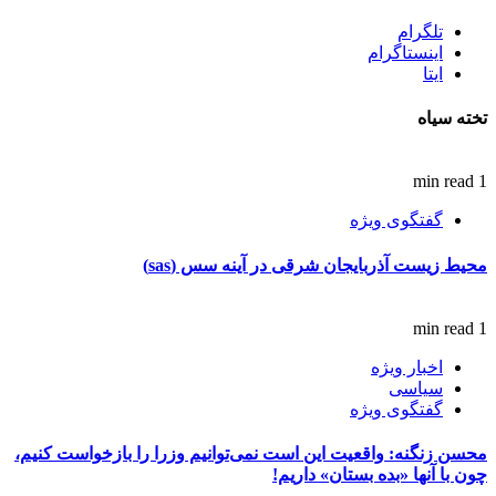
تلگرام
اینستاگرام
ایتا
تخته سیاه
1 min read
گفتگوی ویژه
محیط زیست آذربایجان شرقی در آینه سس (sas)
1 min read
اخبار ویژه
سیاسی
گفتگوی ویژه
محسن زنگنه: واقعیت این است نمی‌توانیم وزرا را بازخواست کنیم،
چون با آنها «بده بستان» داریم!