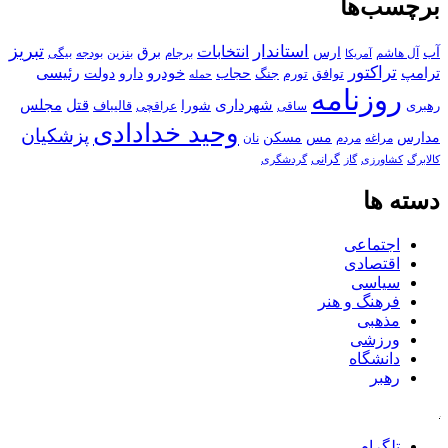
برچسب‌ها
استاندار
تبریز
انتخابات
آب
برق
ارس
آل هاشم
برجام
بنزین
بودجه
آمریکا
بیگی
تراکتور
ترامپ
خودرو
رئیسی
حجاب
دارو
جنگ
دولت
توافق
تورم
حمله
روزنامه
قتل
مجلس
شهرداری
رهبری
شورا
قالیباف
عراقچی
ساقی
وحید خدادادی
پزشکیان
مسکن
مدارس
مس
مراغه
مردم
نان
کالابرگ
گرانی
کشاورزی
گاز
گردشگری
دسته ها
اجتماعی
اقتصادی
سیاسی
فرهنگ و هنر
مذهبی
ورزشی
دانشگاه
رهبر
کافه
تلگرام