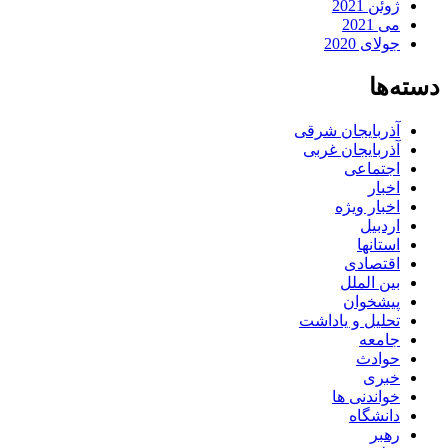
ژوئن 2021
می 2021
جولای 2020
دسته‌ها
آذربایجان شرقی
آذربایجان غربی
اجتماعی
اخبار
اخبار ویژه
اردبیل
استانها
اقتصادی
بین الملل
پیشخوان
تحلیل و یاداشت
جامعه
حوادث
خبری
خواندنی ها
دانشگاه
رهبر