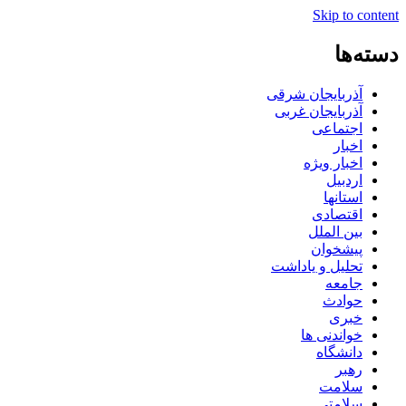
Skip to content
دسته‌ها
آذربایجان شرقی
آذربایجان غربی
اجتماعی
اخبار
اخبار ویژه
اردبیل
استانها
اقتصادی
بین الملل
پیشخوان
تحلیل و یاداشت
جامعه
حوادث
خبری
خواندنی ها
دانشگاه
رهبر
سلامت
سلامتی