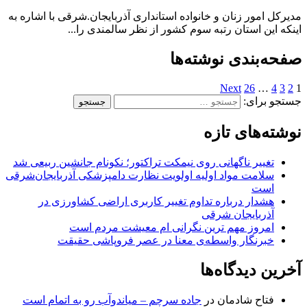
مدیرکل امور زنان و خانواده استانداری آذربایجان.شرقی با اشاره به
اینکه این استان رتبه سوم کشور از نظر سالمندی را...
صفحه‌بندی نوشته‌ها
Next
26
…
4
3
2
1
جستجو برای:
نوشته‌های تازه
تغییر ناگهانی روی نیمکت تراکتور؛ نکونام جانشین ربیعی شد
سلامت مواد اولیه اولویت نظارت دامپزشکی آذربایجان‌شرقی
است
هشدار درباره تداوم تغییر کاربری اراضی کشاورزی در
آذربایجان شرقی
امروز مهم‌ ترین نگرانی‌ ام معیشت مردم است
خبرنگار واسطه‌ی معنا در عصر فروپاشی حقیقت
آخرین دیدگاه‌ها
فتاح شادمان
در
جاده سرچم – میاندوآب رو به اتمام است