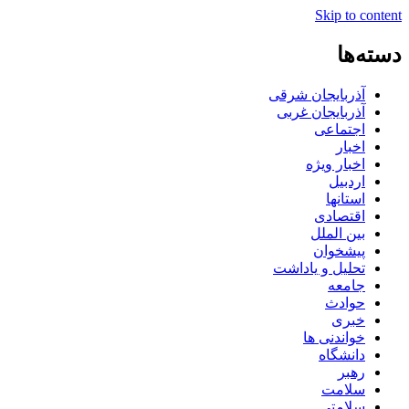
Skip to content
دسته‌ها
آذربایجان شرقی
آذربایجان غربی
اجتماعی
اخبار
اخبار ویژه
اردبیل
استانها
اقتصادی
بین الملل
پیشخوان
تحلیل و یاداشت
جامعه
حوادث
خبری
خواندنی ها
دانشگاه
رهبر
سلامت
سلامتی