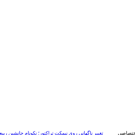
ختصاصی
تغییر ناگهانی روی نیمکت تراکتور؛ نکونام جانشین ربی