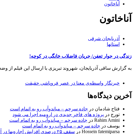
آناخاتون
آناخاتون
آذربایجان شرقی
استانها
زندگی در جوار تعفن/ جریان فاضلاب خانگی در کوچه!
به گزارش ساقی آذربایجان، شهروند تبریزی با ارسال این فیلم از وض
خبرنگار واسطه‌ی معنا در عصر فروپاشی حقیقت
آخرین دیدگاه‌ها
فتاح شادمان
در
جاده سرچم – میاندوآب رو به اتمام است
تورج
در
پروژه های فاخر جدیدی در ارومیه اجرا می شود
Rahim Amini
در
جاده سرچم – میاندوآب رو به اتمام است
یوسف
در
جاده سرچم – میاندوآب رو به اتمام است
Hossein fatemiparsa
در
سقف ۲۵ درصدی افزایش اجاره‌بها در آذربایجان شرقی اجرا می‌شود