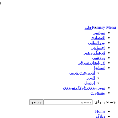
s
پایگاه خبری-تحلیلی روزنامه ساقی آذربایجان
Primary Menu
خانه
سیاسی
اقتصادی
بین المللی
اجتماعی
فرهنگ و هنر
ورزشی
آذربایجان شرقی
استانها
آذربایجان غربی
البرز
اردبیل
سوز بیزدن قولاق سیزدن
پیشخوان
جستجو برای:
Home
وبلاگ