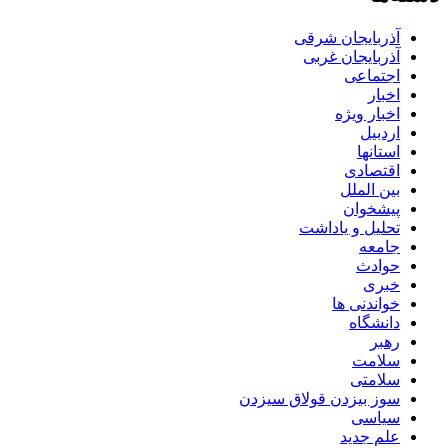
آذربایجان شرقی
آذربایجان غربی
اجتماعی
اخبار
اخبار ویژه
اردبیل
استانها
اقتصادی
بین الملل
پیشخوان
تحلیل و یاداشت
جامعه
حوادث
خبری
خواندنی ها
دانشگاه
رهبر
سلامت
سلامتی
سوز بیزدن قولاق سیزدن
سیاسی
علم جدید