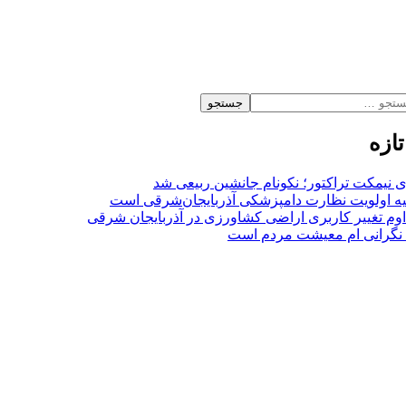
تازه
وی نیمکت تراکتور؛ نکونام جانشین ربیعی شد
یه اولویت نظارت دامپزشکی آذربایجان‌شرقی است
اوم تغییر کاربری اراضی کشاورزی در آذربایجان شرقی
ن نگرانی‌ ام معیشت مردم است