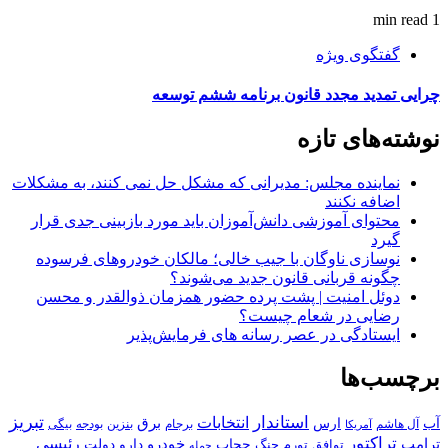
1 min read
گفتگوی ویژه
چرایی تمدید مجدد قانون برنامه ششم توسعه
نوشته‌های تازه
نماینده مجلس: مدیرانی که مشکل حل نمی کنند، به مشکلات
اضافه نکنند
محتوای آموزشی دانش‌آموزان باید مورد بازبینی جدی قرار
گیرد
نوسازی ناوگان با جیب خالی؛ مالکان خودرو‌های فرسوده
چگونه قربانی قانون جدید می‌شوند؟
دوئل امنیت | پشت پرده حضور همزمان ذوالقدر و محسن
رضایی در شعام چیست؟
ایستادگی در عصر رسانه های فرمایش‌پذیر
برچسب‌ها
استاندار
تبریز
انتخابات
آب
برق
ارس
آل هاشم
برجام
بنزین
بودجه
آمریکا
بیگی
تراکتور
ترامپ
خودرو
رئیسی
حجاب
دارو
جنگ
دولت
توافق
تورم
حمله