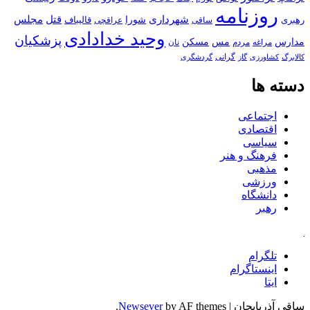
روزنامه
قتل
مجلس
شهرداری
رهبری
شورا
قالیباف
عراقچی
ساقی
وحید خدادادی
پزشکیان
مسکن
مدارس
مس
مراغه
مردم
نان
کالابرگ
گرانی
کشاورزی
گاز
گردشگری
دسته ها
اجتماعی
اقتصادی
سیاسی
فرهنگ و هنر
مذهبی
ورزشی
دانشگاه
رهبر
کافه
تلگرام
اینستاگرام
ایتا
ساقی آذربایجان
|
by AF themes.
Newsever