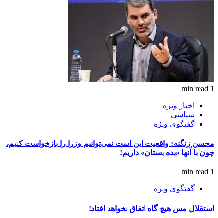
1 min read
اخبار ویژه
سیاسی
گفتگوی ویژه
محسن زنگنه: واقعیت این است نمی‌توانیم وزرا را بازخواست کنیم،
چون با آنها «بده بستان» داریم!
1 min read
گفتگوی ویژه
استقلال مس هیچ گاه اتفاق نخواهد افتاد!