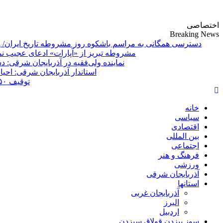
پایگاه خبری-تحلیلی روزنامه ساقی آذربایجان
اختصاصی
Breaking News
دسترسی همگانی به مراسم باشکوه روز مشروطه تاریخ ایران/ 
مشروطه تبریز از «آپارات»
خانه
سیاسی
اقتصادی
بین المللی
اجتماعی
فرهنگ و هنر
ورزشی
آذربایجان شرقی
استانها
آذربایجان غربی
البرز
اردبیل
سوز بیزدن قولاق سیزدن