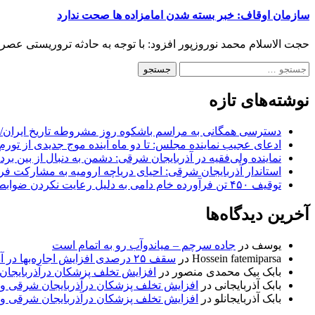
سازمان اوقاف: خبر بسته شدن امامزاده ها صحت ندارد
حجت الاسلام محمد نوروزپور افزود:‌ با توجه به حادثه تروریستی عصر
نوشته‌های تازه
دسترسی همگانی به مراسم باشکوه روز مشروطه تاریخ ایران/ 
ادعای عجیب نماینده مجلس: تا دو ماه آینده موج جدیدی از تورم
نماینده ولی‌فقیه در آذربایجان شرقی: دشمن به دنبال از بین بر
استاندار آذربایجان شرقی: احیای دریاچه ارومیه به مشارکت فرات
توقیف ۴۵۰ تن فرآورده خام دامی به دلیل رعایت نکردن ضوابط بهداشتی
آخرین دیدگاه‌ها
یوسف
در
جاده سرچم – میاندوآب رو به اتمام است
Hossein fatemiparsa
در
سقف ۲۵ درصدی افزایش اجاره‌بها در آذربایجان شرقی اجرا می‌شود
بابک بیک محمدی منصور
در
افزایش تخلف پزشکان درآذربایجان
بابک آذربایجانی
در
افزایش تخلف پزشکان درآذربایجان شرقی و 
بابک آذربایجانلو
در
افزایش تخلف پزشکان درآذربایجان شرقی و 