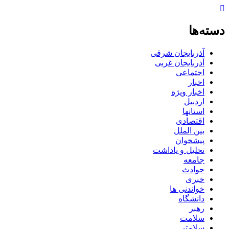
دسته‌ها
آذربایجان شرقی
آذربایجان غربی
اجتماعی
اخبار
اخبار ویژه
اردبیل
استانها
اقتصادی
بین الملل
پیشخوان
تحلیل و یاداشت
جامعه
حوادث
خبری
خواندنی ها
دانشگاه
رهبر
سلامت
سلامتی