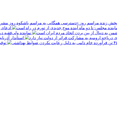
پخش زنده مراسم روز
ادعای ع
نماینده ولی‌فقیه د
استاندار آذربا
توقیف ۴۵۰ تن فرآورده خام دامی به 