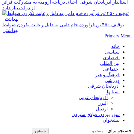
استاندار آذربایجان شرقی: احیای دریاچه ارومیه به مشارکت فراتر
از دولت نیاز دارد
توقیف ۴۵۰ تن فرآورده خام دامی به دلیل رعایت نکردن ضوابط
بهداشتی
Primary Menu
خانه
سیاسی
اقتصادی
بین المللی
اجتماعی
فرهنگ و هنر
ورزشی
آذربایجان شرقی
استانها
آذربایجان غربی
البرز
اردبیل
سوز بیزدن قولاق سیزدن
پیشخوان
جستجو برای: