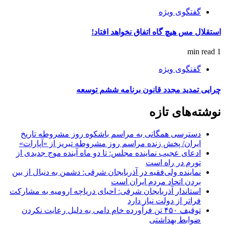
گفتگوی ویژه
استقلال مس هیچ گاه اتفاق نخواهد افتاد!
1 min read
گفتگوی ویژه
چرایی تمدید مجدد قانون برنامه ششم توسعه
نوشته‌های تازه
دسترسی همگانی به مراسم باشکوه روز مشروطه تاریخ
ایران/ پخش زنده مراسم روز مشروطه تبریز از «آپارات»
ادعای عجیب نماینده مجلس: تا دو ماه آینده موج جدیدی از
تورم در راه است
نماینده ولی‌فقیه در آذربایجان شرقی: دشمن به دنبال از بین
بردن اتحاد مردم ایران است
استاندار آذربایجان شرقی: احیای دریاچه ارومیه به مشارکت
فراتر از دولت نیاز دارد
توقیف ۴۵۰ تن فرآورده خام دامی به دلیل رعایت نکردن
ضوابط بهداشتی