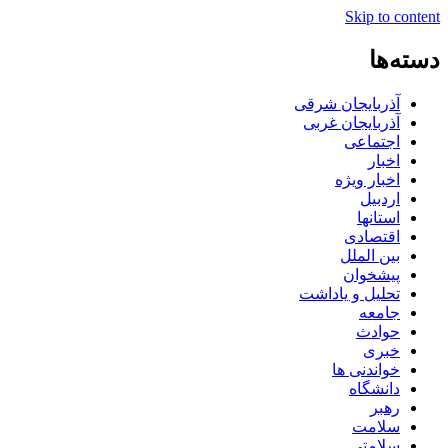
Skip to content
دسته‌ها
آذربایجان شرقی
آذربایجان غربی
اجتماعی
اخبار
اخبار ویژه
اردبیل
استانها
اقتصادی
بین الملل
پیشخوان
تحلیل و یاداشت
جامعه
حوادث
خبری
خواندنی ها
دانشگاه
رهبر
سلامت
سلامتی