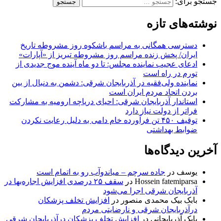
جستجو برای:
نوشته‌های تازه
دسترسی همگانی به مراسم باشکوه روز مشروطه تاریخ
ایران/ پخش زنده مراسم روز مشروطه تبریز از «آپارات»
ادعای عجیب نماینده مجلس: تا دو ماه آینده موج جدیدی از
تورم در راه است
نماینده ولی‌فقیه در آذربایجان شرقی: دشمن به دنبال از بین
بردن اتحاد مردم ایران است
استاندار آذربایجان شرقی: احیای دریاچه ارومیه به مشارکت
فراتر از دولت نیاز دارد
توقیف ۴۵۰ تن فرآورده خام دامی به دلیل رعایت نکردن
ضوابط بهداشتی
آخرین دیدگاه‌ها
یوسف
در
جاده سرچم – میاندوآب رو به اتمام است
Hossein fatemiparsa
در
سقف ۲۵ درصدی افزایش اجاره‌بها در
آذربایجان شرقی اجرا می‌شود
بابک بیک محمدی منصور
در
افزایش تخلف پزشکان
درآذربایجان شرقی و نارضایتی مردم
بابک آذربایجانی
در
افزایش تخلف پزشکان درآذربایجان شرقی