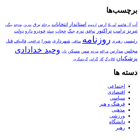
برچسب‌ها
استاندار
انتخابات
آب
برق
ارس
آل هاشم
برجام
بنزین
بودجه
آمریکا
بیگی
ارومیه
تبریز
تراکتور
ترامپ
خودرو
حجاب
دارو
جنگ
دولت
توافق
تورم
حمله
روزنامه
رئیسی
قتل
شهرداری
رهبری
شورا
قالیباف
عراقچی
ساقی
وحید خدادادی
مجلس
مسکن
مدارس
مس
مراغه
مردم
نان
پزشکیان
کالابرگ
گرانی
گاز
گردشگری
دسته ها
اجتماعی
اقتصادی
سیاسی
فرهنگ و هنر
مذهبی
ورزشی
دانشگاه
رهبر
کافه