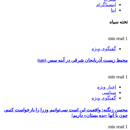
اینستاگرام
ایتا
تخته سیاه
1 min read
گفتگوی ویژه
محیط زیست آذربایجان شرقی در آینه سس (sas)
1 min read
اخبار ویژه
سیاسی
گفتگوی ویژه
محسن زنگنه: واقعیت این است نمی‌توانیم وزرا را بازخواست کنیم،
چون با آنها «بده بستان» داریم!
1 min read