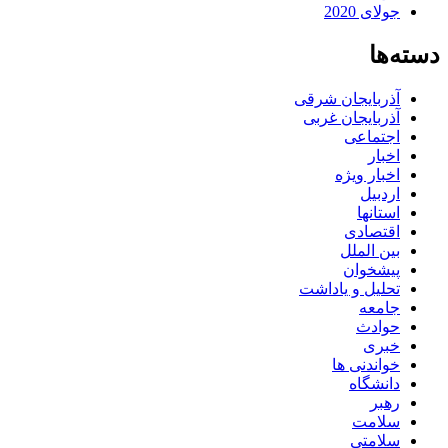
جولای 2020
دسته‌ها
آذربایجان شرقی
آذربایجان غربی
اجتماعی
اخبار
اخبار ویژه
اردبیل
استانها
اقتصادی
بین الملل
پیشخوان
تحلیل و یاداشت
جامعه
حوادث
خبری
خواندنی ها
دانشگاه
رهبر
سلامت
سلامتی