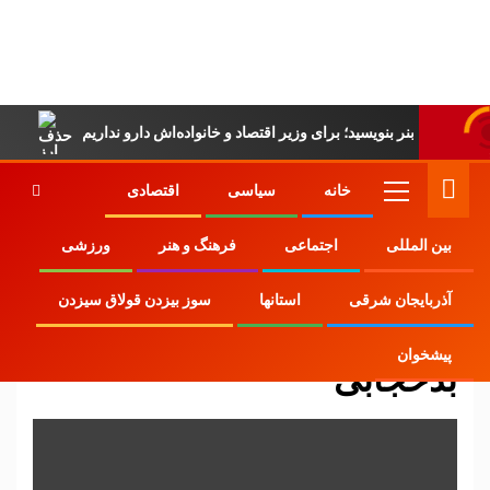
پایگاه خبری-تحلیلی
روزنامه ساقی آذربایجان
خانه
سیاسی
اقتصادی
بین المللی
اجتماعی
فرهنگ و هنر
ورزشی
Home
وبلاگ
بدحجابی
آذربایجان شرقی
استانها
سوز بیزدن قولاق سیزدن
پیشخوان
بدحجابی