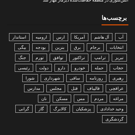
برچسب‌ها
آب
آل هاشم
آمریکا
ارس
ارومیه
استاندار
انتخابات
برجام
برق
بنزین
بودجه
بیگی
تبریز
ترامپ
تراکتور
توافق
تورم
جنگ
حجاب
حمله
خودرو
دارو
دولت
رئیسی
رهبری
روزنامه
ساقی
شهرداری
شورا
عراقچی
قالیباف
قتل
مجلس
مدارس
مراغه
مردم
مس
مسکن
نان
وحید خدادادی
پزشکیان
کالابرگ
گاز
گرانی
گردشگری