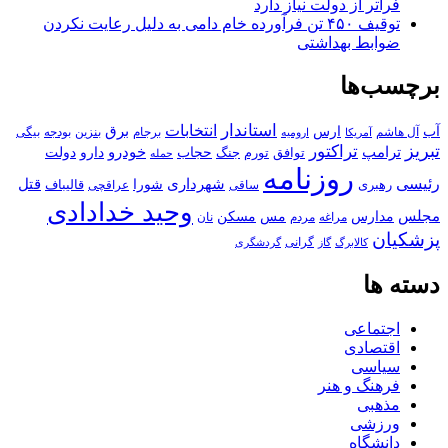
فراتر از دولت نیاز دارد
توقیف ۴۵۰ تن فرآورده خام دامی به دلیل رعایت نکردن
ضوابط بهداشتی
برچسب‌ها
استاندار
انتخابات
آب
برق
ارس
آل هاشم
برجام
بنزین
بودجه
آمریکا
بیگی
ارومیه
تبریز
تراکتور
ترامپ
خودرو
حجاب
دارو
جنگ
دولت
توافق
تورم
حمله
روزنامه
رئیسی
قتل
شهرداری
رهبری
شورا
قالیباف
عراقچی
ساقی
وحید خدادادی
مجلس
مسکن
مدارس
مس
مراغه
مردم
نان
پزشکیان
کالابرگ
گرانی
گاز
گردشگری
دسته ها
اجتماعی
اقتصادی
سیاسی
فرهنگ و هنر
مذهبی
ورزشی
دانشگاه