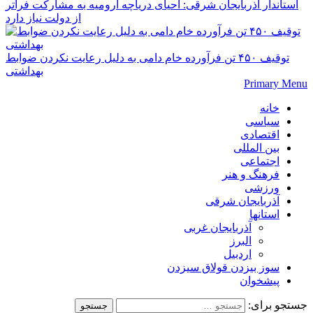
استاندار آذربایجان شرقی: احیای دریاچه ارومیه به مشارکت فراتر
از دولت نیاز دارد
توقیف ۴۵۰ تن فرآورده خام دامی به دلیل رعایت نکردن ضوابط
بهداشتی
Primary Menu
خانه
سیاسی
اقتصادی
بین المللی
اجتماعی
فرهنگ و هنر
ورزشی
آذربایجان شرقی
استانها
آذربایجان غربی
البرز
اردبیل
سوز بیزدن قولاق سیزدن
پیشخوان
جستجو برای: