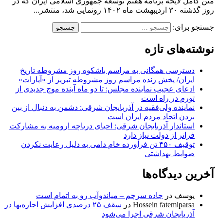
متن کامل لایحه برنامه هفتم توسعه جمهوری اسلامی ایران که در
روز گذشته ۳۰ اردیبهشت ماه ۱۴۰۲ رونمایی شد، منتشر...
جستجو برای:
نوشته‌های تازه
دسترسی همگانی به مراسم باشکوه روز مشروطه تاریخ
ایران/ پخش زنده مراسم روز مشروطه تبریز از «آپارات»
ادعای عجیب نماینده مجلس: تا دو ماه آینده موج جدیدی از
تورم در راه است
نماینده ولی‌فقیه در آذربایجان شرقی: دشمن به دنبال از بین
بردن اتحاد مردم ایران است
استاندار آذربایجان شرقی: احیای دریاچه ارومیه به مشارکت
فراتر از دولت نیاز دارد
توقیف ۴۵۰ تن فرآورده خام دامی به دلیل رعایت نکردن
ضوابط بهداشتی
آخرین دیدگاه‌ها
یوسف
در
جاده سرچم – میاندوآب رو به اتمام است
Hossein fatemiparsa
در
سقف ۲۵ درصدی افزایش اجاره‌بها در
آذربایجان شرقی اجرا می‌شود