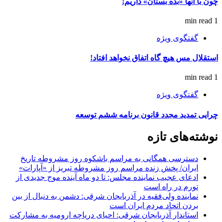
چون با آنها «بده بستان» داریم!
1 min read
گفتگوی ویژه
استقلال مس هیچ گاه اتفاق نخواهد افتاد!
1 min read
گفتگوی ویژه
چرایی تمدید مجدد قانون برنامه ششم توسعه
نوشته‌های تازه
دسترسی همگانی به مراسم باشکوه روز مشروطه تاریخ
ایران/ پخش زنده مراسم روز مشروطه تبریز از «آپارات»
ادعای عجیب نماینده مجلس: تا دو ماه آینده موج جدیدی از
تورم در راه است
نماینده ولی‌فقیه در آذربایجان شرقی: دشمن به دنبال از بین
بردن اتحاد مردم ایران است
استاندار آذربایجان شرقی: احیای دریاچه ارومیه به مشارکت