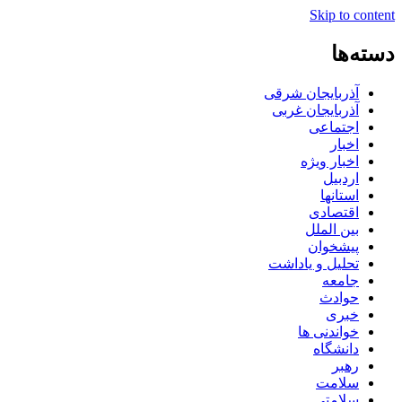
Skip to content
دسته‌ها
آذربایجان شرقی
آذربایجان غربی
اجتماعی
اخبار
اخبار ویژه
اردبیل
استانها
اقتصادی
بین الملل
پیشخوان
تحلیل و یاداشت
جامعه
حوادث
خبری
خواندنی ها
دانشگاه
رهبر
سلامت
سلامتی