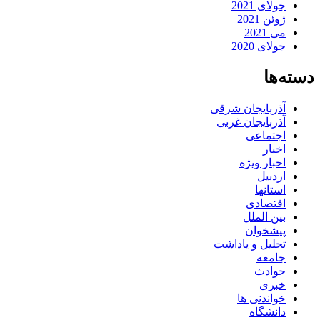
جولای 2021
ژوئن 2021
می 2021
جولای 2020
دسته‌ها
آذربایجان شرقی
آذربایجان غربی
اجتماعی
اخبار
اخبار ویژه
اردبیل
استانها
اقتصادی
بین الملل
پیشخوان
تحلیل و یاداشت
جامعه
حوادث
خبری
خواندنی ها
دانشگاه