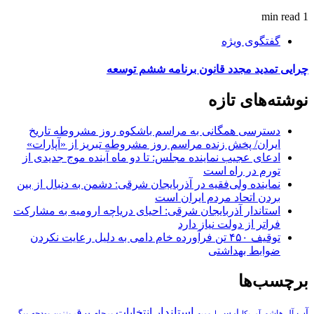
1 min read
گفتگوی ویژه
چرایی تمدید مجدد قانون برنامه ششم توسعه
نوشته‌های تازه
دسترسی همگانی به مراسم باشکوه روز مشروطه تاریخ
ایران/ پخش زنده مراسم روز مشروطه تبریز از «آپارات»
ادعای عجیب نماینده مجلس: تا دو ماه آینده موج جدیدی از
تورم در راه است
نماینده ولی‌فقیه در آذربایجان شرقی: دشمن به دنبال از بین
بردن اتحاد مردم ایران است
استاندار آذربایجان شرقی: احیای دریاچه ارومیه به مشارکت
فراتر از دولت نیاز دارد
توقیف ۴۵۰ تن فرآورده خام دامی به دلیل رعایت نکردن
ضوابط بهداشتی
برچسب‌ها
استاندار
انتخابات
آب
برق
ارس
آل هاشم
برجام
بنزین
بودجه
آمریکا
بیگی
ارومیه