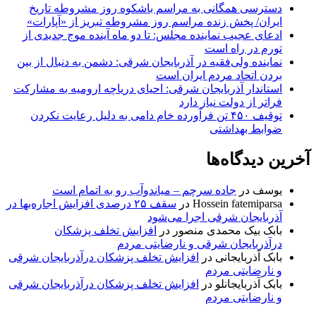
دسترسی همگانی به مراسم باشکوه روز مشروطه تاریخ
ایران/ پخش زنده مراسم روز مشروطه تبریز از «آپارات»
ادعای عجیب نماینده مجلس: تا دو ماه آینده موج جدیدی از
تورم در راه است
نماینده ولی‌فقیه در آذربایجان شرقی: دشمن به دنبال از بین
بردن اتحاد مردم ایران است
استاندار آذربایجان شرقی: احیای دریاچه ارومیه به مشارکت
فراتر از دولت نیاز دارد
توقیف ۴۵۰ تن فرآورده خام دامی به دلیل رعایت نکردن
ضوابط بهداشتی
آخرین دیدگاه‌ها
یوسف
در
جاده سرچم – میاندوآب رو به اتمام است
Hossein fatemiparsa
در
سقف ۲۵ درصدی افزایش اجاره‌بها در
آذربایجان شرقی اجرا می‌شود
بابک بیک محمدی منصور
در
افزایش تخلف پزشکان
درآذربایجان شرقی و نارضایتی مردم
بابک آذربایجانی
در
افزایش تخلف پزشکان درآذربایجان شرقی
و نارضایتی مردم
بابک آذربایجانلو
در
افزایش تخلف پزشکان درآذربایجان شرقی
و نارضایتی مردم