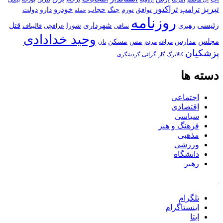
تبریز
تراکتور
ترامپ
خودرو
حجاب
دارو
جنگ
دولت
توافق
تورم
حمله
روزنامه
رئیسی
قتل
شهرداری
رهبری
شورا
قالیباف
عراقچی
ساقی
وحید خدادادی
مجلس
مسکن
مدارس
مس
مراغه
مردم
نان
پزشکیان
کالابرگ
گرانی
گاز
گردشگری
دسته ها
اجتماعی
اقتصادی
سیاسی
فرهنگ و هنر
مذهبی
ورزشی
دانشگاه
رهبر
کافه
تلگرام
اینستاگرام
ایتا