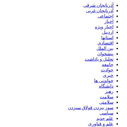
آذربایجان شرقی
آذربایجان غربی
اجتماعی
اخبار
اخبار ویژه
اردبیل
استانها
اقتصادی
بین الملل
پیشخوان
تحلیل و یاداشت
جامعه
حوادث
خبری
خواندنی ها
دانشگاه
رهبر
سلامت
سلامتی
سوز بیزدن قولاق سیزدن
سیاسی
علم جدید
علم و فناوری