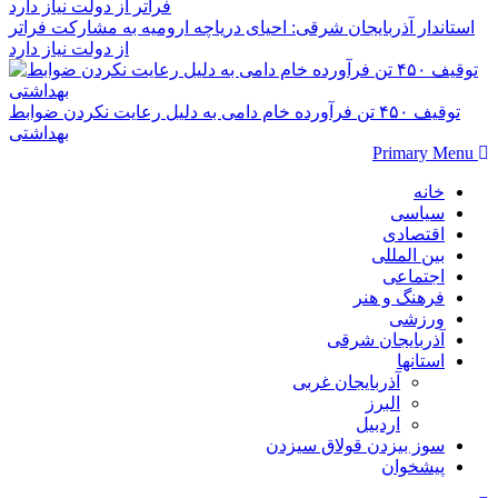
استاندار آذربایجان شرقی: احیای دریاچه ارومیه به مشارکت فراتر
از دولت نیاز دارد
توقیف ۴۵۰ تن فرآورده خام دامی به دلیل رعایت نکردن ضوابط
بهداشتی
Primary Menu
خانه
سیاسی
اقتصادی
بین المللی
اجتماعی
فرهنگ و هنر
ورزشی
آذربایجان شرقی
استانها
آذربایجان غربی
البرز
اردبیل
سوز بیزدن قولاق سیزدن
پیشخوان