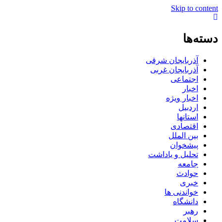
Skip to content
دسته‌ها
آذربایجان شرقی
آذربایجان غربی
اجتماعی
اخبار
اخبار ویژه
اردبیل
استانها
اقتصادی
بین الملل
پیشخوان
تحلیل و یاداشت
جامعه
حوادث
خبری
خواندنی ها
دانشگاه
رهبر
سلامت