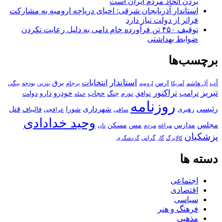
بردن اتحاد مردم ایران است
استاندار آذربایجان شرقی: احیای دریاچه ارومیه به مشارکت
فراتر از دولت نیاز دارد
توقیف ۴۵۰ تن فرآورده خام دامی به دلیل رعایت نکردن
ضوابط بهداشتی
برچسب‌ها
استاندار
انتخابات
آب
برق
ارس
آل هاشم
برجام
بنزین
بودجه
آمریکا
بیگی
ارومیه
تبریز
تراکتور
ترامپ
خودرو
حجاب
دارو
جنگ
دولت
توافق
تورم
حمله
روزنامه
رئیسی
قتل
شهرداری
رهبری
شورا
قالیباف
عراقچی
ساقی
وحید خدادادی
مجلس
مسکن
مدارس
مس
مراغه
مردم
نان
پزشکیان
کالابرگ
گرانی
گاز
گردشگری
دسته ها
اجتماعی
اقتصادی
سیاسی
فرهنگ و هنر
مذهبی