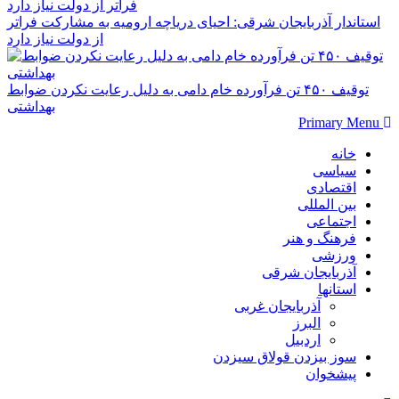
استاندار آذربایجان شرقی: احیای دریاچه ارومیه به مشارکت فراتر
از دولت نیاز دارد
توقیف ۴۵۰ تن فرآورده خام دامی به دلیل رعایت نکردن ضوابط
بهداشتی
Primary Menu
خانه
سیاسی
اقتصادی
بین المللی
اجتماعی
فرهنگ و هنر
ورزشی
آذربایجان شرقی
استانها
آذربایجان غربی
البرز
اردبیل
سوز بیزدن قولاق سیزدن
پیشخوان