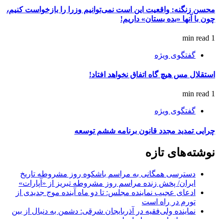
محسن زنگنه: واقعیت این است نمی‌توانیم وزرا را بازخواست کنیم،
چون با آنها «بده بستان» داریم!
1 min read
گفتگوی ویژه
استقلال مس هیچ گاه اتفاق نخواهد افتاد!
1 min read
گفتگوی ویژه
چرایی تمدید مجدد قانون برنامه ششم توسعه
نوشته‌های تازه
دسترسی همگانی به مراسم باشکوه روز مشروطه تاریخ
ایران/ پخش زنده مراسم روز مشروطه تبریز از «آپارات»
ادعای عجیب نماینده مجلس: تا دو ماه آینده موج جدیدی از
تورم در راه است
نماینده ولی‌فقیه در آذربایجان شرقی: دشمن به دنبال از بین