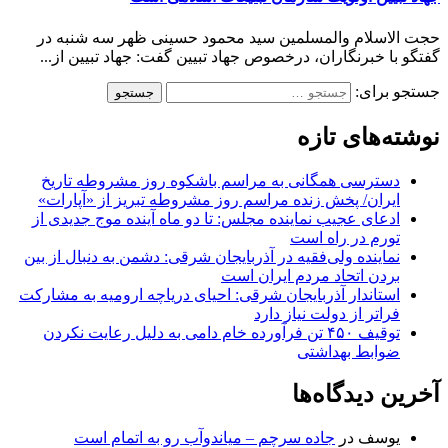
حجت الاسلام والمسلمین سید محمود حسینی ظهر سه شنبه در
گفتگو با خبرنگاران، درخصوص جهاد تبیین گفت: جهاد تبیین از...
جستجو برای:
نوشته‌های تازه
دسترسی همگانی به مراسم باشکوه روز مشروطه تاریخ
ایران/ پخش زنده مراسم روز مشروطه تبریز از «آپارات»
ادعای عجیب نماینده مجلس: تا دو ماه آینده موج جدیدی از
تورم در راه است
نماینده ولی‌فقیه در آذربایجان شرقی: دشمن به دنبال از بین
بردن اتحاد مردم ایران است
استاندار آذربایجان شرقی: احیای دریاچه ارومیه به مشارکت
فراتر از دولت نیاز دارد
توقیف ۴۵۰ تن فرآورده خام دامی به دلیل رعایت نکردن
ضوابط بهداشتی
آخرین دیدگاه‌ها
یوسف
در
جاده سرچم – میاندوآب رو به اتمام است