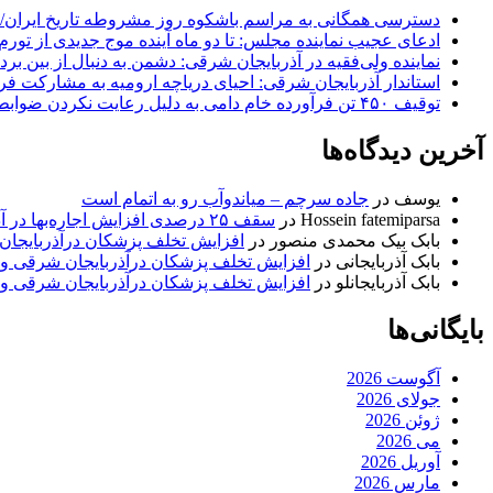
دسترسی همگانی به مراسم باشکوه روز مشروطه تاریخ ایران/ 
ادعای عجیب نماینده مجلس: تا دو ماه آینده موج جدیدی از تورم
نماینده ولی‌فقیه در آذربایجان شرقی: دشمن به دنبال از بین بر
استاندار آذربایجان شرقی: احیای دریاچه ارومیه به مشارکت فرات
توقیف ۴۵۰ تن فرآورده خام دامی به دلیل رعایت نکردن ضوابط بهداشتی
آخرین دیدگاه‌ها
یوسف
در
جاده سرچم – میاندوآب رو به اتمام است
Hossein fatemiparsa
در
سقف ۲۵ درصدی افزایش اجاره‌بها در آذربایجان شرقی اجرا می‌شود
بابک بیک محمدی منصور
در
افزایش تخلف پزشکان درآذربایجان
بابک آذربایجانی
در
افزایش تخلف پزشکان درآذربایجان شرقی و 
بابک آذربایجانلو
در
افزایش تخلف پزشکان درآذربایجان شرقی و 
بایگانی‌ها
آگوست 2026
جولای 2026
ژوئن 2026
می 2026
آوریل 2026
مارس 2026