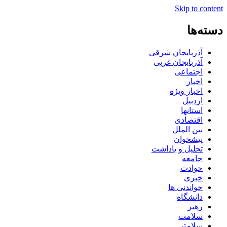
Skip to content
دسته‌ها
آذربایجان شرقی
آذربایجان غربی
اجتماعی
اخبار
اخبار ویژه
اردبیل
استانها
اقتصادی
بین الملل
پیشخوان
تحلیل و یاداشت
جامعه
حوادث
خبری
خواندنی ها
دانشگاه
رهبر
سلامت
سلامتی