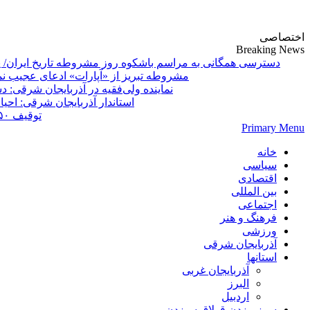
پایگاه خبری-تحلیلی روزنامه ساقی آذربایجان
اختصاصی
Breaking News
دسترسی همگانی به مراسم باشکوه روز مشروطه تاریخ ایران/ 
مشروطه تبریز از «آپارات»
Primary Menu
خانه
سیاسی
اقتصادی
بین المللی
اجتماعی
فرهنگ و هنر
ورزشی
آذربایجان شرقی
استانها
آذربایجان غربی
البرز
اردبیل
سوز بیزدن قولاق سیزدن