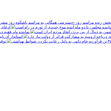
پخش زنده مراسم روز
ادعای ع
نماینده ولی‌فقیه د
استاندار آذربا
توقیف ۴۵۰ تن فرآورده خام دامی به 