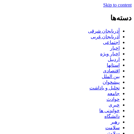
Skip to content
دسته‌ها
آذربایجان شرقی
آذربایجان غربی
اجتماعی
اخبار
اخبار ویژه
اردبیل
استانها
اقتصادی
بین الملل
پیشخوان
تحلیل و یاداشت
جامعه
حوادث
خبری
خواندنی ها
دانشگاه
رهبر
سلامت
سلامتی