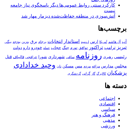
کارکرد سنتی روابط عمومی‌ها دیگر پاسخگوی نیاز جامعه
نیست
آتش‌سوزی در منطقه حفاظت‌شده دیزمار مهار شد
برچسب‌ها
استاندار
انتخابات
آب
برق
ارس
آل هاشم
برجام
بنزین
بودجه
آمریکا
بیگی
ارومیه
تبریز
تراکتور
ترامپ
خودرو
حجاب
دارو
جنگ
دولت
توافق
تورم
حمله
روزنامه
رئیسی
قتل
شهرداری
رهبری
شورا
قالیباف
عراقچی
ساقی
وحید خدادادی
مجلس
مسکن
مدارس
مس
مراغه
مردم
نان
پزشکیان
کالابرگ
گرانی
گاز
گردشگری
دسته ها
اجتماعی
اقتصادی
سیاسی
فرهنگ و هنر
مذهبی
ورزشی