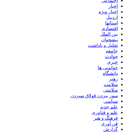
اجتماعی
اخبار
اخبار ویژه
اردبیل
استانها
اقتصادی
بین الملل
پیشخوان
تحلیل و یاداشت
جامعه
حوادث
خبری
خواندنی ها
دانشگاه
رهبر
سلامت
سلامتی
سوز بیزدن قولاق سیزدن
سیاسی
علم جدید
علم و فناوری
فرهنگ و هنر
فن آوری
گزارش