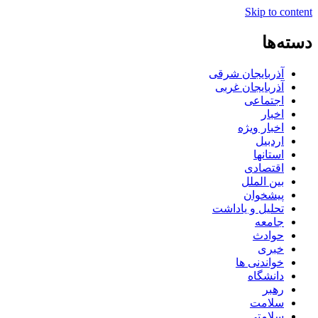
Skip to content
دسته‌ها
آذربایجان شرقی
آذربایجان غربی
اجتماعی
اخبار
اخبار ویژه
اردبیل
استانها
اقتصادی
بین الملل
پیشخوان
تحلیل و یاداشت
جامعه
حوادث
خبری
خواندنی ها
دانشگاه
رهبر
سلامت
سلامتی