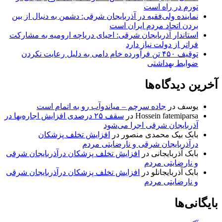
تورم در راه است
نماینده ولی‌فقیه در آذربایجان شرقی: دشمن به دنبال از بین
بردن اتحاد مردم ایران است
استاندار آذربایجان شرقی: احیای دریاچه ارومیه به مشارکت
فراتر از دولت نیاز دارد
توقیف ۴۵۰ تن فرآورده خام دامی به دلیل رعایت نکردن
ضوابط بهداشتی
آخرین دیدگاه‌ها
یوسف
در
جاده سرچم – میاندوآب رو به اتمام است
Hossein fatemiparsa
در
سقف ۲۵ درصدی افزایش اجاره‌بها در
آذربایجان شرقی اجرا می‌شود
بابک بیک محمدی منصور
در
افزایش تخلف پزشکان
درآذربایجان شرقی و نارضایتی مردم
بابک آذربایجانی
در
افزایش تخلف پزشکان درآذربایجان شرقی
و نارضایتی مردم
بابک آذربایجانلو
در
افزایش تخلف پزشکان درآذربایجان شرقی
و نارضایتی مردم
بایگانی‌ها