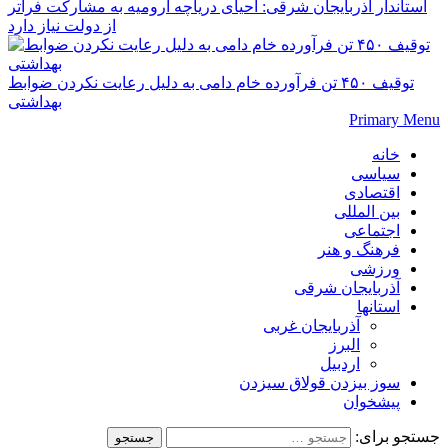
استاندار آذربایجان شرقی: احیای دریاچه ارومیه به مشارکت فراتر
از دولت نیاز دارد
توقیف ۴۵۰ تن فرآورده خام دامی به دلیل رعایت نکردن ضوابط
بهداشتی
Primary Menu
خانه
سیاسی
اقتصادی
بین المللی
اجتماعی
فرهنگ و هنر
ورزشی
آذربایجان شرقی
استانها
آذربایجان غربی
البرز
اردبیل
سوز بیزدن قولاق سیزدن
پیشخوان
جستجو برای: