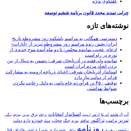
گفتگوی ویژه
چرایی تمدید مجدد قانون برنامه ششم توسعه
نوشته‌های تازه
دسترسی همگانی به مراسم باشکوه روز مشروطه تاریخ
ایران/ پخش زنده مراسم روز مشروطه تبریز از «آپارات»
ادعای عجیب نماینده مجلس: تا دو ماه آینده موج جدیدی از
تورم در راه است
نماینده ولی‌فقیه در آذربایجان شرقی: دشمن به دنبال از بین
بردن اتحاد مردم ایران است
استاندار آذربایجان شرقی: احیای دریاچه ارومیه به مشارکت
فراتر از دولت نیاز دارد
توقیف ۴۵۰ تن فرآورده خام دامی به دلیل رعایت نکردن
ضوابط بهداشتی
برچسب‌ها
استاندار
انتخابات
آب
برق
ارس
آل هاشم
برجام
بنزین
بودجه
آمریکا
بیگی
ارومیه
تبریز
تراکتور
ترامپ
خودرو
حجاب
دارو
جنگ
دولت
توافق
تورم
حمله
روزنامه
رئیسی
قتل
شهرداری
رهبری
شورا
قالیباف
عراقچی
ساقی