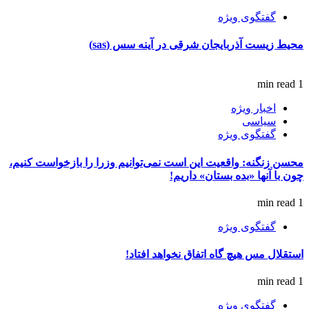
گفتگوی ویژه
محیط زیست آذربایجان شرقی در آینه سس (sas)
1 min read
اخبار ویژه
سیاسی
گفتگوی ویژه
محسن زنگنه: واقعیت این است نمی‌توانیم وزرا را بازخواست کنیم،
چون با آنها «بده بستان» داریم!
1 min read
گفتگوی ویژه
استقلال مس هیچ گاه اتفاق نخواهد افتاد!
1 min read
گفتگوی ویژه