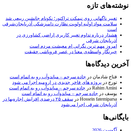
نوشته‌های تازه
تغییر ناگهانی روی نیمکت تراکتور؛ نکونام جانشین ربیعی شد
سلامت مواد اولیه اولویت نظارت دامپزشکی آذربایجان‌شرقی
است
هشدار درباره تداوم تغییر کاربری اراضی کشاورزی در
آذربایجان شرقی
امروز مهم‌ ترین نگرانی‌ ام معیشت مردم است
خبرنگار واسطه‌ی معنا در عصر فروپاشی حقیقت
آخرین دیدگاه‌ها
فتاح شادمان
در
جاده سرچم – میاندوآب رو به اتمام است
تورج
در
پروژه های فاخر جدیدی در ارومیه اجرا می شود
Rahim Amini
در
جاده سرچم – میاندوآب رو به اتمام است
یوسف
در
جاده سرچم – میاندوآب رو به اتمام است
Hossein fatemiparsa
در
سقف ۲۵ درصدی افزایش اجاره‌بها در
آذربایجان شرقی اجرا می‌شود
بایگانی‌ها
آگوست 2026