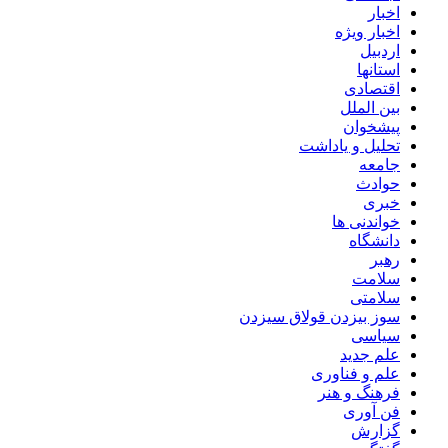
اخبار
اخبار ویژه
اردبیل
استانها
اقتصادی
بین الملل
پیشخوان
تحلیل و یاداشت
جامعه
حوادث
خبری
خواندنی ها
دانشگاه
رهبر
سلامت
سلامتی
سوز بیزدن قولاق سیزدن
سیاسی
علم جدید
علم و فناوری
فرهنگ و هنر
فن آوری
گزارش