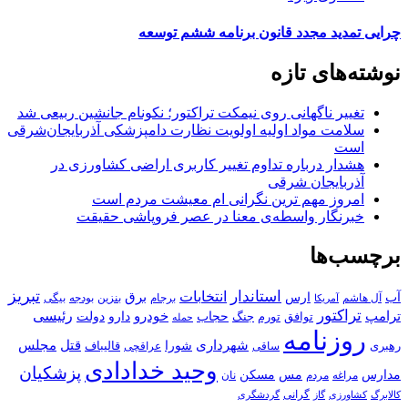
چرایی تمدید مجدد قانون برنامه ششم توسعه
نوشته‌های تازه
تغییر ناگهانی روی نیمکت تراکتور؛ نکونام جانشین ربیعی شد
سلامت مواد اولیه اولویت نظارت دامپزشکی آذربایجان‌شرقی
است
هشدار درباره تداوم تغییر کاربری اراضی کشاورزی در
آذربایجان شرقی
امروز مهم‌ ترین نگرانی‌ ام معیشت مردم است
خبرنگار واسطه‌ی معنا در عصر فروپاشی حقیقت
برچسب‌ها
استاندار
تبریز
انتخابات
آب
برق
ارس
آل هاشم
برجام
بنزین
بودجه
آمریکا
بیگی
تراکتور
ترامپ
خودرو
رئیسی
حجاب
دارو
جنگ
دولت
توافق
تورم
حمله
روزنامه
قتل
مجلس
شهرداری
رهبری
شورا
قالیباف
عراقچی
ساقی
وحید خدادادی
پزشکیان
مسکن
مدارس
مس
مراغه
مردم
نان
کالابرگ
گرانی
کشاورزی
گاز
گردشگری