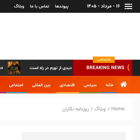
۱۶ - مرداد - ۱۴۰۵
پیوندها
تماس با ما
وبلاگ
پایگاه خبری-تحلیلی روزنامه ساقی آذربایجان
اختصاصی
BREAKING NEWS
جلس: تا دو ماه آینده موج جدیدی از تورم در راه است
دسترسی همگانی به مراسم باشکوه روز مشروطه تاریخ ایران/ پخش زنده مراسم روز مشروطه تبریز از «آپارات»
خانه
سیاسی
اقتصادی
بین المللی
اجتماعی
Home
وبلاگ
روزنامه نگاران