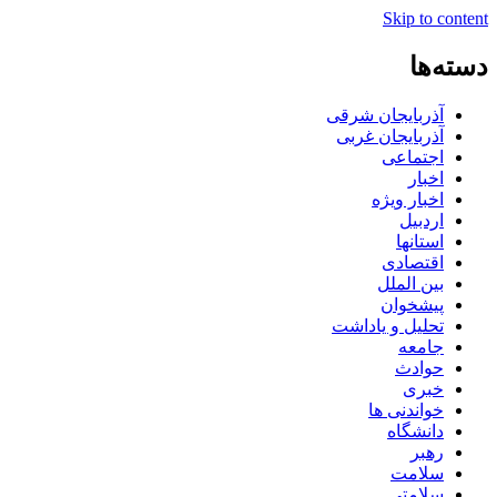
Skip to content
دسته‌ها
آذربایجان شرقی
آذربایجان غربی
اجتماعی
اخبار
اخبار ویژه
اردبیل
استانها
اقتصادی
بین الملل
پیشخوان
تحلیل و یاداشت
جامعه
حوادث
خبری
خواندنی ها
دانشگاه
رهبر
سلامت
سلامتی