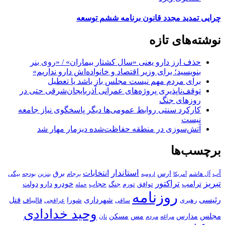
چرایی تمدید مجدد قانون برنامه ششم توسعه
نوشته‌های تازه
حذف ارز دارو یعنی «سال کشتار بیماران» / «روی بنر
بنویسید؛ برای وزیر اقتصاد و خانواده‌اش دارو نداریم»
برای مردم مهم نیست مجلس باز باشد یا تعطیل
توقف‌ناپذیری پروژه‌های عمرانی آذربایجان‌شرقی حتی در
روزهای جنگ
کارکرد سنتی روابط عمومی‌ها دیگر پاسخگوی نیاز جامعه
نیست
آتش‌سوزی در منطقه حفاظت‌شده دیزمار مهار شد
برچسب‌ها
استاندار
انتخابات
آب
برق
ارس
آل هاشم
برجام
بنزین
بودجه
آمریکا
بیگی
ارومیه
تبریز
تراکتور
ترامپ
خودرو
حجاب
دارو
جنگ
دولت
توافق
تورم
حمله
روزنامه
رئیسی
قتل
شهرداری
رهبری
شورا
قالیباف
عراقچی
ساقی
وحید خدادادی
مجلس
مسکن
مدارس
مس
مراغه
مردم
نان