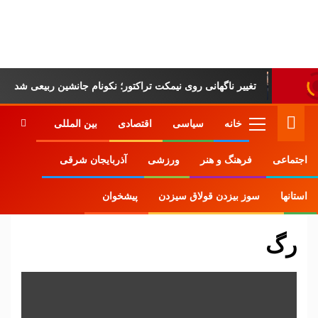
پایگاه خبری-تحلیلی
روزنامه ساقی آذربایجان
تغییر ناگهانی روی نیمکت تراکتور؛ نکونام جانشین ربیعی شد
خانه
سیاسی
اقتصادی
بین المللی
اجتماعی
فرهنگ و هنر
ورزشی
آذربایجان شرقی
Home
وبلاگ
رگ
استانها
سوز بیزدن قولاق سیزدن
پیشخوان
رگ