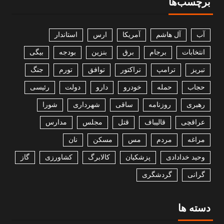
برچسب‌ها
آب
آل هاشم
آمریکا
ارس
استاندار
انتخابات
برجام
برق
بنزین
بودجه
بیگی
تبریز
ترامپ
تراکتور
توافق
تورم
جنگ
حجاب
حمله
خودرو
دارو
دولت
رئیسی
رهبری
روزنامه
ساقی
شهرداری
شورا
عراقچی
قالیباف
قتل
مجلس
مدارس
مراغه
مردم
مس
مسکن
نان
وحید خدادادی
پزشکیان
کالابرگ
کشاورزی
گاز
گرانی
گردشگری
دسته ها