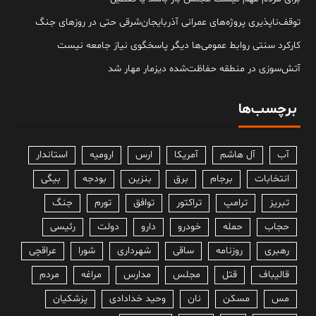
توقف‌ناپذیری پروژه‌های عمرانی آذربایجان‌شرقی حتی در روزهای جنگ
کارکرد سنتی روابط عمومی‌ها دیگر پاسخگوی نیاز جامعه نیست
آتش‌سوزی در منطقه حفاظت‌شده دیزمار مهار شد
برچسب‌ها
آب
آل هاشم
آمریکا
ارس
ارومیه
استاندار
انتخابات
برجام
برق
بنزین
بودجه
بیگی
تبریز
ترامپ
تراکتور
توافق
تورم
جنگ
حجاب
حمله
خودرو
دارو
دولت
رئیسی
رهبری
روزنامه
ساقی
شهرداری
شورا
عراقچی
قالیباف
قتل
مجلس
مدارس
مراغه
مردم
مس
مسکن
نان
وحید خدادادی
پزشکیان