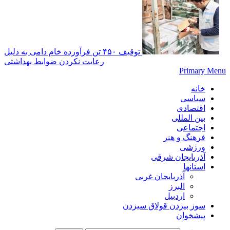
توقیف ۴۵۰ تن فرآورده خام دامی به دلیل
رعایت نکردن ضوابط بهداشتی
Primary Menu
خانه
سیاسی
اقتصادی
بین المللی
اجتماعی
فرهنگ و هنر
ورزشی
آذربایجان شرقی
استانها
آذربایجان غربی
البرز
اردبیل
سوز بیزدن قولاق سیزدن
پیشخوان