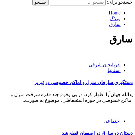
جستجو برای:
Home
وبلاگ
سارق
سارق
آذربایجان شرقی
استانها
دستگيری سارقان منزل و اماکن خصوصی در تبريز
يدالله جهان‌آرا اظهار کرد: در پی وقوع چند فقره سرقت منزل و
اماکن خصوصي در حوزه استحفاظی، موضوع به صورت...
اجتماعی
دستان دو سارق در اصفهان قطع شد