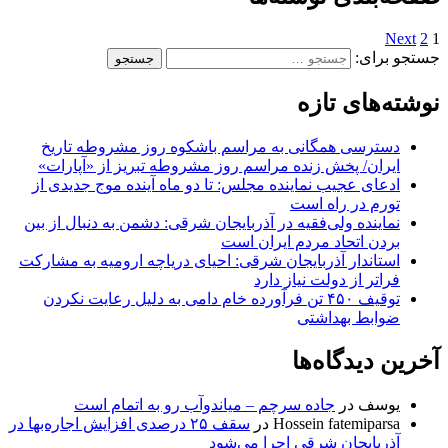
Next
2
1
جستجو برای:
نوشته‌های تازه
دسترسی همگانی به مراسم باشکوه روز مشروطه تاریخ
ایران/ پخش زنده مراسم روز مشروطه تبریز از «آپارات»
ادعای عجیب نماینده مجلس: تا دو ماه آینده موج جدیدی از
تورم در راه است
نماینده ولی‌فقیه در آذربایجان شرقی: دشمن به دنبال از بین
بردن اتحاد مردم ایران است
استاندار آذربایجان شرقی: احیای دریاچه ارومیه به مشارکت
فراتر از دولت نیاز دارد
توقیف ۴۵۰ تن فرآورده خام دامی به دلیل رعایت نکردن
ضوابط بهداشتی
آخرین دیدگاه‌ها
یوسف
در
جاده سرچم – میاندوآب رو به اتمام است
Hossein fatemiparsa
در
سقف ۲۵ درصدی افزایش اجاره‌بها در
آذربایجان شرقی اجرا می‌شود