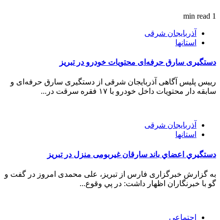
1 min read
آذربایجان شرقی
استانها
دستگیری سارق حرفه‌ای محتویات خودرو در تبریز
رییس پلیس آگاهی آذربایجان شرقی از دستگیری سارق حرفه‌ای و
سابقه دار محتویات داخل خودرو با ۱۷ فقره سرقت در...
آذربایجان شرقی
استانها
دستگيري اعضاي باند سارقان غیربومی منزل در تبريز
به گزارش خبرگزاری فارس از تبریز، علی محمدی امروز در گفت و
گو با خبرنگاران اظهار داشت: در پي وقوع...
اجتماعی