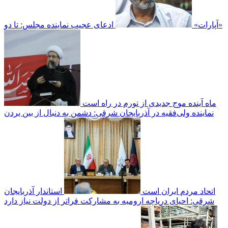
«آپارات»
ادعای عجیب نماینده مجلس: تا دو
ماه آینده موج جدیدی از تورم در راه است
نماینده ولی‌فقیه در آذربایجان شرقی: دشمن به دنبال از بین بردن
اتحاد مردم ایران است
استاندار آذربایجان
شرقی: احیای دریاچه ارومیه به مشارکت فراتر از دولت نیاز دارد