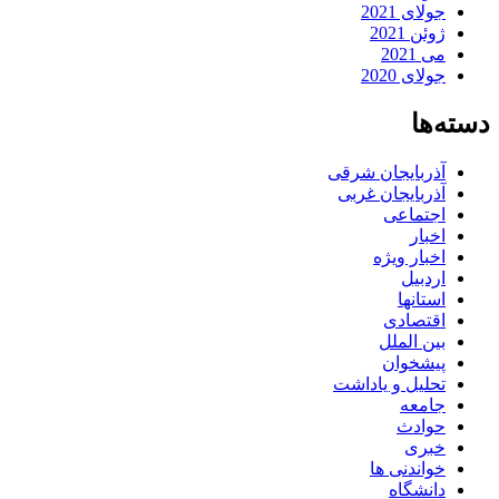
جولای 2021
ژوئن 2021
می 2021
جولای 2020
دسته‌ها
آذربایجان شرقی
آذربایجان غربی
اجتماعی
اخبار
اخبار ویژه
اردبیل
استانها
اقتصادی
بین الملل
پیشخوان
تحلیل و یاداشت
جامعه
حوادث
خبری
خواندنی ها
دانشگاه