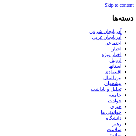
Skip to content
دسته‌ها
آذربایجان شرقی
آذربایجان غربی
اجتماعی
اخبار
اخبار ویژه
اردبیل
استانها
اقتصادی
بین الملل
پیشخوان
تحلیل و یاداشت
جامعه
حوادث
خبری
خواندنی ها
دانشگاه
رهبر
سلامت
سلامتی