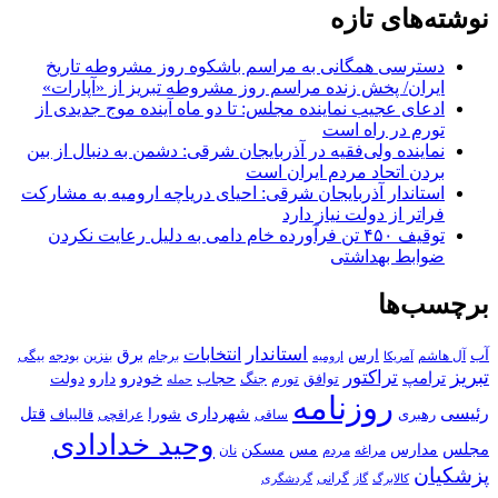
نوشته‌های تازه
دسترسی همگانی به مراسم باشکوه روز مشروطه تاریخ
ایران/ پخش زنده مراسم روز مشروطه تبریز از «آپارات»
ادعای عجیب نماینده مجلس: تا دو ماه آینده موج جدیدی از
تورم در راه است
نماینده ولی‌فقیه در آذربایجان شرقی: دشمن به دنبال از بین
بردن اتحاد مردم ایران است
استاندار آذربایجان شرقی: احیای دریاچه ارومیه به مشارکت
فراتر از دولت نیاز دارد
توقیف ۴۵۰ تن فرآورده خام دامی به دلیل رعایت نکردن
ضوابط بهداشتی
برچسب‌ها
استاندار
انتخابات
آب
برق
ارس
آل هاشم
برجام
بنزین
بودجه
آمریکا
بیگی
ارومیه
تبریز
تراکتور
ترامپ
خودرو
حجاب
دارو
جنگ
دولت
توافق
تورم
حمله
روزنامه
رئیسی
قتل
شهرداری
رهبری
شورا
قالیباف
عراقچی
ساقی
وحید خدادادی
مجلس
مسکن
مدارس
مس
مراغه
مردم
نان
پزشکیان
کالابرگ
گرانی
گاز
گردشگری