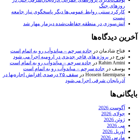
روزهای جنگ
کارکرد سنتی روابط عمومی‌ها دیگر پاسخگوی نیاز جامعه
نیست
آتش‌سوزی در منطقه حفاظت‌شده دیزمار مهار شد
آخرین دیدگاه‌ها
فتاح شادمان
در
جاده سرچم – میاندوآب رو به اتمام است
تورج
در
پروژه های فاخر جدیدی در ارومیه اجرا می شود
Rahim Amini
در
جاده سرچم – میاندوآب رو به اتمام است
یوسف
در
جاده سرچم – میاندوآب رو به اتمام است
Hossein fatemiparsa
در
سقف ۲۵ درصدی افزایش اجاره‌بها در
آذربایجان شرقی اجرا می‌شود
بایگانی‌ها
آگوست 2026
جولای 2026
ژوئن 2026
می 2026
آوریل 2026
مارس 2026