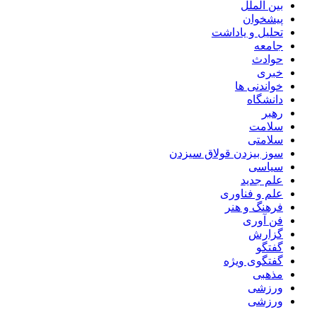
بین الملل
پیشخوان
تحلیل و یاداشت
جامعه
حوادث
خبری
خواندنی ها
دانشگاه
رهبر
سلامت
سلامتی
سوز بیزدن قولاق سیزدن
سیاسی
علم جدید
علم و فناوری
فرهنگ و هنر
فن آوری
گزارش
گفتگو
گفتگوی ویژه
مذهبی
ورزشی
ورزشی