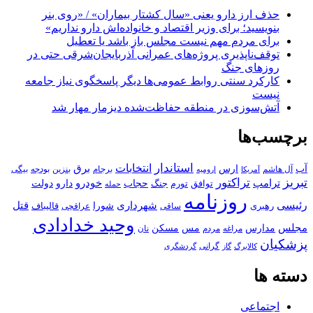
حذف ارز دارو یعنی «سال کشتار بیماران» / «روی بنر
بنویسید؛ برای وزیر اقتصاد و خانواده‌اش دارو نداریم»
برای مردم مهم نیست مجلس باز باشد یا تعطیل
توقف‌ناپذیری پروژه‌های عمرانی آذربایجان‌شرقی حتی در
روزهای جنگ
کارکرد سنتی روابط عمومی‌ها دیگر پاسخگوی نیاز جامعه
نیست
آتش‌سوزی در منطقه حفاظت‌شده دیزمار مهار شد
برچسب‌ها
استاندار
انتخابات
آب
برق
ارس
آل هاشم
برجام
بنزین
بودجه
آمریکا
بیگی
ارومیه
تبریز
تراکتور
ترامپ
خودرو
حجاب
دارو
جنگ
دولت
توافق
تورم
حمله
روزنامه
رئیسی
قتل
شهرداری
رهبری
شورا
قالیباف
عراقچی
ساقی
وحید خدادادی
مجلس
مسکن
مدارس
مس
مراغه
مردم
نان
پزشکیان
کالابرگ
گرانی
گاز
گردشگری
دسته ها
اجتماعی