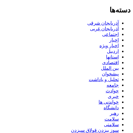
دسته‌ها
آذربایجان شرقی
آذربایجان غربی
اجتماعی
اخبار
اخبار ویژه
اردبیل
استانها
اقتصادی
بین الملل
پیشخوان
تحلیل و یاداشت
جامعه
حوادث
خبری
خواندنی ها
دانشگاه
رهبر
سلامت
سلامتی
سوز بیزدن قولاق سیزدن