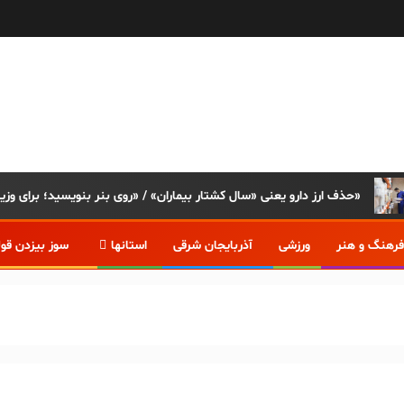
حذف ارز دارو یعنی «سال کشتار بیماران» / «روی بنر بنویسید؛ برای وزیر اقتصاد و خانواده‌اش دارو نداریم»
فرهنگ و هنر
ورزشی
آذربایجان شرقی
استانها
سوز بیزدن قو