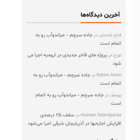
آخرین دیدگاه‌ها
جاده سرچم – میاندوآب رو به
فتاح شادمان
در
اتمام است
پروژه های فاخر جدیدی در ارومیه اجرا می
تورج
در
شود
جاده سرچم – میاندوآب رو به
Rahim Amini
در
اتمام است
جاده سرچم – میاندوآب رو به اتمام
یوسف
در
است
سقف ۲۵ درصدی
Hossein fatemiparsa
در
افزایش اجاره‌بها در آذربایجان شرقی اجرا می‌شود