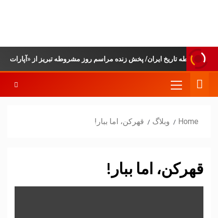
پایگاه خبری-تحلیلی
روزنامه ساقی آذربایجان
Home
وبلاگ
قهرکن، اما ببار!
قهرکن، اما ببار!