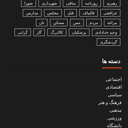
رهبری
روزنامه
ساقی
شهرداری
شورا
عراقچی
قالیباف
قتل
مجلس
مدارس
مراغه
مردم
مس
مسکن
نان
وحید خدادادی
پزشکیان
کالابرگ
گاز
گرانی
گردشگری
دسته ها
اجتماعی
اقتصادی
سیاسی
فرهنگ و هنر
مذهبی
ورزشی
دانشگاه