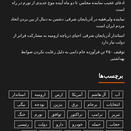
ادعای عجیب نماینده مجلس: تا دو ماه آینده موج جدیدی از تورم در راه
است
نماینده ولی‌فقیه در آذربایجان شرقی: دشمن به دنبال از بین بردن اتحاد
مردم ایران است
استاندار آذربایجان شرقی: احیای دریاچه ارومیه به مشارکت فراتر از
دولت نیاز دارد
توقیف ۴۵۰ تن فرآورده خام دامی به دلیل رعایت نکردن ضوابط
بهداشتی
برچسب‌ها
آب
آل هاشم
آمریکا
ارس
ارومیه
استاندار
انتخابات
برجام
برق
بنزین
بودجه
بیگی
تبریز
ترامپ
تراکتور
توافق
تورم
جنگ
حجاب
حمله
خودرو
دارو
دولت
رئیسی