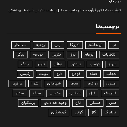
نیاز دارد
توقیف ۴۵۰ تن فرآورده خام دامی به دلیل رعایت نکردن ضوابط بهداشتی
برچسب‌ها
آب
آل هاشم
آمریکا
ارس
ارومیه
استاندار
انتخابات
برجام
برق
بنزین
بودجه
بیگی
تبریز
ترامپ
تراکتور
توافق
تورم
جنگ
حجاب
حمله
خودرو
دارو
دولت
رئیسی
رهبری
روزنامه
ساقی
شهرداری
شورا
عراقچی
قالیباف
قتل
مجلس
مدارس
مراغه
مردم
مس
مسکن
نان
وحید خدادادی
پزشکیان
کالابرگ
گاز
گرانی
گردشگری