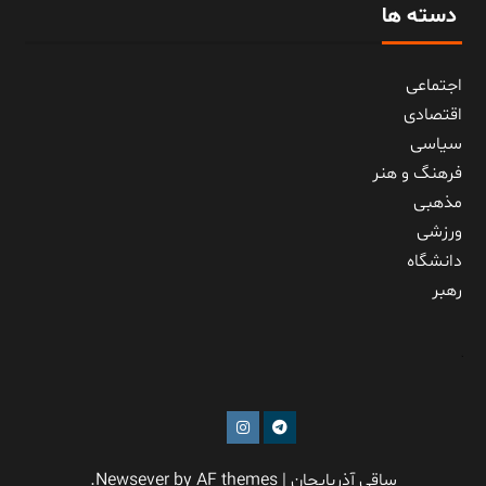
دسته ها
اجتماعی
اقتصادی
سیاسی
فرهنگ و هنر
مذهبی
ورزشی
دانشگاه
رهبر
کافه
ساقی آذربایجان
|
by AF themes.
Newsever