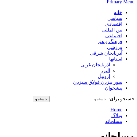
Primary Menu
خانه
سیاسی
اقتصادی
بین المللی
اجتماعی
فرهنگ و هنر
ورزشی
آذربایجان شرقی
استانها
آذربایجان غربی
البرز
اردبیل
سوز بیزدن قولاق سیزدن
پیشخوان
جستجو برای:
Home
وبلاگ
مسلحانه
مسلحانه