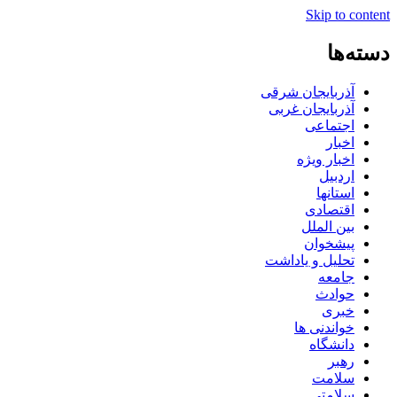
Skip to content
دسته‌ها
آذربایجان شرقی
آذربایجان غربی
اجتماعی
اخبار
اخبار ویژه
اردبیل
استانها
اقتصادی
بین الملل
پیشخوان
تحلیل و یاداشت
جامعه
حوادث
خبری
خواندنی ها
دانشگاه
رهبر
سلامت
سلامتی