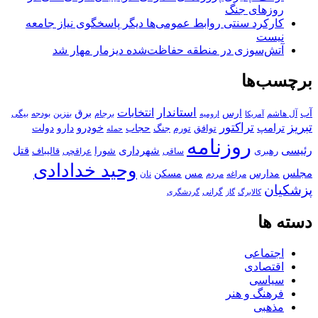
روزهای جنگ
کارکرد سنتی روابط عمومی‌ها دیگر پاسخگوی نیاز جامعه
نیست
آتش‌سوزی در منطقه حفاظت‌شده دیزمار مهار شد
برچسب‌ها
استاندار
انتخابات
آب
برق
ارس
آل هاشم
برجام
بنزین
بودجه
آمریکا
بیگی
ارومیه
تبریز
تراکتور
ترامپ
خودرو
حجاب
دارو
جنگ
دولت
توافق
تورم
حمله
روزنامه
رئیسی
قتل
شهرداری
رهبری
شورا
قالیباف
عراقچی
ساقی
وحید خدادادی
مجلس
مسکن
مدارس
مس
مراغه
مردم
نان
پزشکیان
کالابرگ
گرانی
گاز
گردشگری
دسته ها
اجتماعی
اقتصادی
سیاسی
فرهنگ و هنر
مذهبی