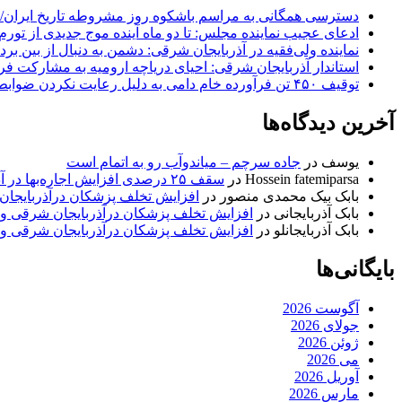
دسترسی همگانی به مراسم باشکوه روز مشروطه تاریخ ایران/ 
ادعای عجیب نماینده مجلس: تا دو ماه آینده موج جدیدی از تورم
نماینده ولی‌فقیه در آذربایجان شرقی: دشمن به دنبال از بین بر
استاندار آذربایجان شرقی: احیای دریاچه ارومیه به مشارکت فرات
توقیف ۴۵۰ تن فرآورده خام دامی به دلیل رعایت نکردن ضوابط بهداشتی
آخرین دیدگاه‌ها
یوسف
در
جاده سرچم – میاندوآب رو به اتمام است
Hossein fatemiparsa
در
سقف ۲۵ درصدی افزایش اجاره‌بها در آذربایجان شرقی اجرا می‌شود
بابک بیک محمدی منصور
در
افزایش تخلف پزشکان درآذربایجان
بابک آذربایجانی
در
افزایش تخلف پزشکان درآذربایجان شرقی و 
بابک آذربایجانلو
در
افزایش تخلف پزشکان درآذربایجان شرقی و 
بایگانی‌ها
آگوست 2026
جولای 2026
ژوئن 2026
می 2026
آوریل 2026
مارس 2026