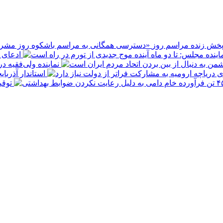
پخش زنده مراسم روز
ادعای ع
نماینده ولی‌فقیه د
استاندار آذربا
توقیف ۴۵۰ تن فرآورده خام دامی به 