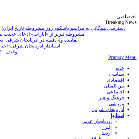
پایگاه خبری-تحلیلی روزنامه ساقی آذربایجان
اختصاصی
Breaking News
دسترسی همگانی به مراسم باشکوه روز مشروطه تاریخ ایران/ 
مشروطه تبریز از «آپارات»
Primary Menu
خانه
سیاسی
اقتصادی
بین المللی
اجتماعی
فرهنگ و هنر
ورزشی
آذربایجان شرقی
استانها
آذربایجان غربی
البرز
اردبیل
سوز بیزدن قولاق سیزدن