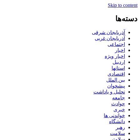
Skip to content
دسته‌ها
آذربایجان شرقی
آذربایجان غربی
اجتماعی
اخبار
اخبار ویژه
اردبیل
استانها
اقتصادی
بین الملل
پیشخوان
تحلیل و یاداشت
جامعه
حوادث
خبری
خواندنی ها
دانشگاه
رهبر
سلامت
سلامتی