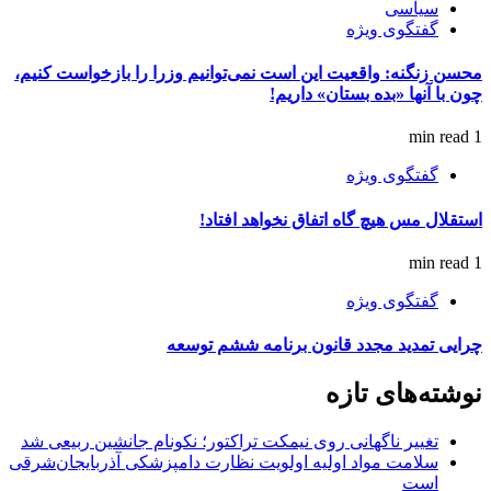
سیاسی
گفتگوی ویژه
محسن زنگنه: واقعیت این است نمی‌توانیم وزرا را بازخواست کنیم،
چون با آنها «بده بستان» داریم!
1 min read
گفتگوی ویژه
استقلال مس هیچ گاه اتفاق نخواهد افتاد!
1 min read
گفتگوی ویژه
چرایی تمدید مجدد قانون برنامه ششم توسعه
نوشته‌های تازه
تغییر ناگهانی روی نیمکت تراکتور؛ نکونام جانشین ربیعی شد
سلامت مواد اولیه اولویت نظارت دامپزشکی آذربایجان‌شرقی
است