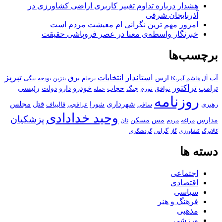
هشدار درباره تداوم تغییر کاربری اراضی کشاورزی در
آذربایجان شرقی
امروز مهم‌ ترین نگرانی‌ ام معیشت مردم است
خبرنگار واسطه‌ی معنا در عصر فروپاشی حقیقت
برچسب‌ها
استاندار
تبریز
انتخابات
آب
برق
ارس
آل هاشم
برجام
بنزین
بودجه
آمریکا
بیگی
تراکتور
ترامپ
خودرو
رئیسی
حجاب
دارو
جنگ
دولت
توافق
تورم
حمله
روزنامه
قتل
مجلس
شهرداری
رهبری
شورا
قالیباف
عراقچی
ساقی
وحید خدادادی
پزشکیان
مسکن
مدارس
مس
مراغه
مردم
نان
کالابرگ
گرانی
کشاورزی
گاز
گردشگری
دسته ها
اجتماعی
اقتصادی
سیاسی
فرهنگ و هنر
مذهبی
ورزشی