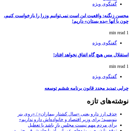
گفتگوی ویژه
محسن زنگنه: واقعیت این است نمی‌توانیم وزرا را بازخواست کنیم،
چون با آنها «بده بستان» داریم!
1 min read
گفتگوی ویژه
استقلال مس هیچ گاه اتفاق نخواهد افتاد!
1 min read
گفتگوی ویژه
چرایی تمدید مجدد قانون برنامه ششم توسعه
نوشته‌های تازه
حذف ارز دارو یعنی «سال کشتار بیماران» / «روی بنر
بنویسید؛ برای وزیر اقتصاد و خانواده‌اش دارو نداریم»
برای مردم مهم نیست مجلس باز باشد یا تعطیل
توقف‌ناپذیری پروژه‌های عمرانی آذربایجان‌شرقی حتی در