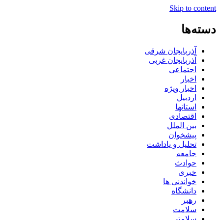
Skip to content
دسته‌ها
آذربایجان شرقی
آذربایجان غربی
اجتماعی
اخبار
اخبار ویژه
اردبیل
استانها
اقتصادی
بین الملل
پیشخوان
تحلیل و یاداشت
جامعه
حوادث
خبری
خواندنی ها
دانشگاه
رهبر
سلامت
سلامتی