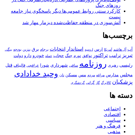
روزهای جنگ
کارکرد سنتی روابط عمومی‌ها دیگر پاسخگوی نیاز جامعه
نیست
آتش‌سوزی در منطقه حفاظت‌شده دیزمار مهار شد
برچسب‌ها
استاندار
انتخابات
آب
برق
ارس
آل هاشم
برجام
بنزین
بودجه
آمریکا
بیگی
ارومیه
تبریز
تراکتور
ترامپ
خودرو
حجاب
دارو
جنگ
دولت
توافق
تورم
حمله
روزنامه
رئیسی
قتل
شهرداری
رهبری
شورا
قالیباف
عراقچی
ساقی
وحید خدادادی
مجلس
مسکن
مدارس
مس
مراغه
مردم
نان
پزشکیان
کالابرگ
گرانی
گاز
گردشگری
دسته ها
اجتماعی
اقتصادی
سیاسی
فرهنگ و هنر
مذهبی