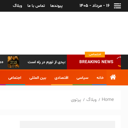
۱۶ - مرداد - ۱۴۰۵
پیوندها
تماس با ما
وبلاگ
پایگاه خبری-تحلیلی روزنامه ساقی آذربایجان
اختصاصی
جلس: تا دو ماه آینده موج جدیدی از تورم در راه است
دسترسی همگانی به مراسم باشکوه روز مشروطه تاریخ ایران/ پخش زنده مراسم روز مشروطه تبریز از «آپارات»
BREAKING NEWS
خانه
سیاسی
اقتصادی
بین المللی
اجتماعی
Home
وبلاگ
پرتوی