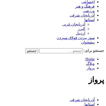
اجتماعی
فرهنگ و هنر
ورزشی
آذربایجان شرقی
استانها
آذربایجان غربی
البرز
اردبیل
سوز بیزدن قولاق سیزدن
پیشخوان
جستجو برای:
Home
وبلاگ
پرواز
پرواز
آذربایجان شرقی
استانها