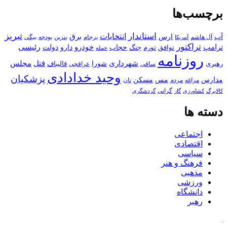
برچسب‌ها
استاندار
تبریز
انتخابات
آب
برق
ارس
آل هاشم
برجام
بنزین
بودجه
آمریکا
بیگی
تراکتور
ترامپ
خودرو
رئیسی
حجاب
دارو
جنگ
دولت
توافق
تورم
حمله
روزنامه
قتل
مجلس
شهرداری
رهبری
شورا
قالیباف
عراقچی
ساقی
وحید خدادادی
پزشکیان
مسکن
مدارس
مس
مراغه
مردم
نان
کالابرگ
گرانی
کشاورزی
گاز
گردشگری
دسته ها
اجتماعی
اقتصادی
سیاسی
فرهنگ و هنر
مذهبی
ورزشی
دانشگاه
رهبر
کافه