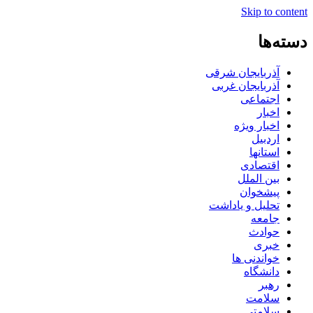
Skip to content
دسته‌ها
آذربایجان شرقی
آذربایجان غربی
اجتماعی
اخبار
اخبار ویژه
اردبیل
استانها
اقتصادی
بین الملل
پیشخوان
تحلیل و یاداشت
جامعه
حوادث
خبری
خواندنی ها
دانشگاه
رهبر
سلامت
سلامتی