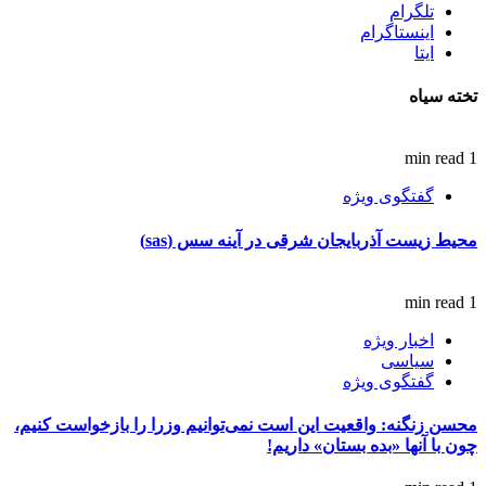
تلگرام
اینستاگرام
ایتا
تخته سیاه
1 min read
گفتگوی ویژه
محیط زیست آذربایجان شرقی در آینه سس (sas)
1 min read
اخبار ویژه
سیاسی
گفتگوی ویژه
محسن زنگنه: واقعیت این است نمی‌توانیم وزرا را بازخواست کنیم،
چون با آنها «بده بستان» داریم!