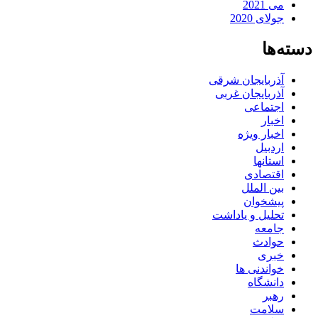
می 2021
جولای 2020
دسته‌ها
آذربایجان شرقی
آذربایجان غربی
اجتماعی
اخبار
اخبار ویژه
اردبیل
استانها
اقتصادی
بین الملل
پیشخوان
تحلیل و یاداشت
جامعه
حوادث
خبری
خواندنی ها
دانشگاه
رهبر
سلامت