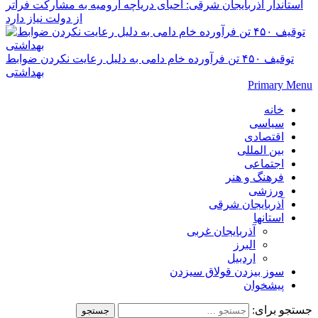
استاندار آذربایجان شرقی: احیای دریاچه ارومیه به مشارکت فراتر
از دولت نیاز دارد
توقیف ۴۵۰ تن فرآورده خام دامی به دلیل رعایت نکردن ضوابط
بهداشتی
Primary Menu
خانه
سیاسی
اقتصادی
بین المللی
اجتماعی
فرهنگ و هنر
ورزشی
آذربایجان شرقی
استانها
آذربایجان غربی
البرز
اردبیل
سوز بیزدن قولاق سیزدن
پیشخوان
جستجو برای: