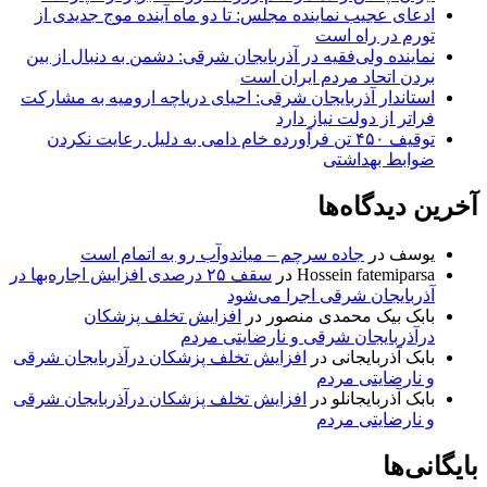
ادعای عجیب نماینده مجلس: تا دو ماه آینده موج جدیدی از
تورم در راه است
نماینده ولی‌فقیه در آذربایجان شرقی: دشمن به دنبال از بین
بردن اتحاد مردم ایران است
استاندار آذربایجان شرقی: احیای دریاچه ارومیه به مشارکت
فراتر از دولت نیاز دارد
توقیف ۴۵۰ تن فرآورده خام دامی به دلیل رعایت نکردن
ضوابط بهداشتی
آخرین دیدگاه‌ها
یوسف
در
جاده سرچم – میاندوآب رو به اتمام است
Hossein fatemiparsa
در
سقف ۲۵ درصدی افزایش اجاره‌بها در
آذربایجان شرقی اجرا می‌شود
بابک بیک محمدی منصور
در
افزایش تخلف پزشکان
درآذربایجان شرقی و نارضایتی مردم
بابک آذربایجانی
در
افزایش تخلف پزشکان درآذربایجان شرقی
و نارضایتی مردم
بابک آذربایجانلو
در
افزایش تخلف پزشکان درآذربایجان شرقی
و نارضایتی مردم
بایگانی‌ها