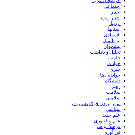
آذربایجان غربی
اجتماعی
اخبار
اخبار ویژه
اردبیل
استانها
اقتصادی
بین الملل
پیشخوان
تحلیل و یاداشت
جامعه
حوادث
خبری
خواندنی ها
دانشگاه
رهبر
سلامت
سلامتی
سوز بیزدن قولاق سیزدن
سیاسی
علم جدید
علم و فناوری
فرهنگ و هنر
فن آوری