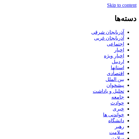
Skip to content
دسته‌ها
آذربایجان شرقی
آذربایجان غربی
اجتماعی
اخبار
اخبار ویژه
اردبیل
استانها
اقتصادی
بین الملل
پیشخوان
تحلیل و یاداشت
جامعه
حوادث
خبری
خواندنی ها
دانشگاه
رهبر
سلامت
سلامتی