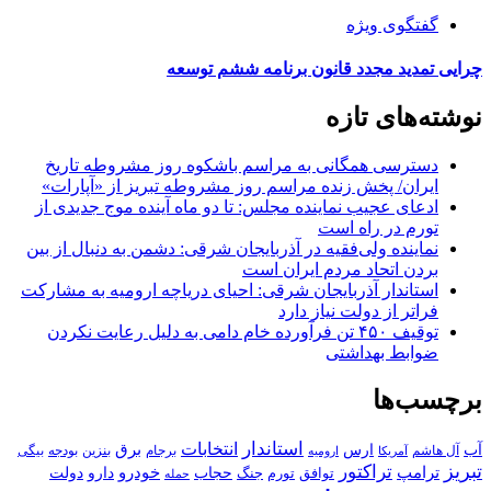
گفتگوی ویژه
چرایی تمدید مجدد قانون برنامه ششم توسعه
نوشته‌های تازه
دسترسی همگانی به مراسم باشکوه روز مشروطه تاریخ
ایران/ پخش زنده مراسم روز مشروطه تبریز از «آپارات»
ادعای عجیب نماینده مجلس: تا دو ماه آینده موج جدیدی از
تورم در راه است
نماینده ولی‌فقیه در آذربایجان شرقی: دشمن به دنبال از بین
بردن اتحاد مردم ایران است
استاندار آذربایجان شرقی: احیای دریاچه ارومیه به مشارکت
فراتر از دولت نیاز دارد
توقیف ۴۵۰ تن فرآورده خام دامی به دلیل رعایت نکردن
ضوابط بهداشتی
برچسب‌ها
استاندار
انتخابات
آب
برق
ارس
آل هاشم
برجام
بنزین
بودجه
آمریکا
بیگی
ارومیه
تبریز
تراکتور
ترامپ
خودرو
حجاب
دارو
جنگ
دولت
توافق
تورم
حمله