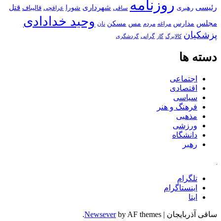
روزنامه
رئیسی
قتل
شهرداری
رهبری
شورا
قالیباف
عراقچی
ساقی
وحید خدادادی
مجلس
مسکن
مدارس
مس
مراغه
مردم
نان
پزشکیان
کالابرگ
گرانی
گاز
گردشگری
دسته ها
اجتماعی
اقتصادی
سیاسی
فرهنگ و هنر
مذهبی
ورزشی
دانشگاه
رهبر
کافه
تلگرام
اینستاگرام
ایتا
ساقی آذربایجان
|
by AF themes.
Newsever