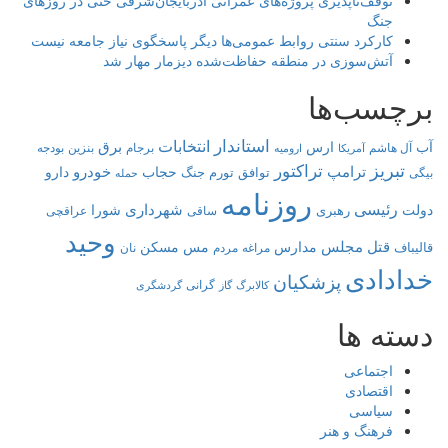
توقف‌ناپذیری پروژه‌های عمرانی آذربایجان‌شرقی حتی در روزهای
جنگ
کارکرد سنتی روابط عمومی‌ها دیگر پاسخگوی نیاز جامعه نیست
آتش‌سوزی در منطقه حفاظت‌شده دیزمار مهار شد
برچسب‌ها
استاندار
انتخابات
برق
آب
ارس
آل هاشم
برجام
بنزین
بودجه
آمریکا
ارومیه
تبریز
تراکتور
ترامپ
خودرو
حجاب
دارو
توافق
جنگ
تورم
بیگی
حمله
روزنامه
رئیسی
شهرداری
دولت
شورا
رهبری
عراقچی
ساقی
وحید
قتل
مجلس
مدارس
مس
مسکن
قالیباف
مراغه
مردم
نان
خدادادی
پزشکیان
کالابرگ
گرانی
گاز
گردشگری
دسته ها
اجتماعی
اقتصادی
سیاسی
فرهنگ و هنر