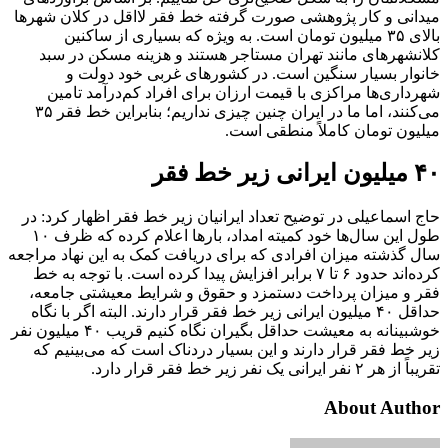
میدانی و کار پژوهشی صورت گرفته خط فقر لااقل در کلان شهر‌ها
بالای ۳۵ میلیون تومان است. به ویژه که بسیاری از ساکنین
کلانشهر‌های مانند تهران مستاجر هستند و هزینه مسکن در سبد
خانوار بسیار سنگین است. در کشور‌های غربی خود دولت و
شهرداری‌ها مراکزی با قیمت ارزان برای افراد کم‌درآمد تامین
می‌کنند، اما ما در ایران چنین چیزی نداریم؛ بنابراین خط فقر ۳۵
میلیون تومان کاملاً منطقی است.
۴۰ میلیون ایرانی زیر خط فقر
حاج اسماعیلی در توضیح تعداد ایرانیان زیر خط فقر اظهار کرد: در
طول این سال‌ها خود کمیته امداد، بار‌ها اعلام کرده که ظرف ۱۰
سال گذشته میزان افرادی که برای دریافت کمک به این نهاد مراجعه
کرده‌اند حدود ۶ تا ۷ برابر افزایش پیدا کرده است. با توجه به خط
فقر و میزان پرداخت دستمزد و حقوق و شرایط معیشتی جامعه،
حداقل ۴۰ میلیون ایرانی زیر خط فقر قرار دارند. البته اگر با نگاه
خوشبینانه به معیشت حداقل بگیران نگاه کنیم قریب ۴۰ میلیون نفر
زیر خط فقر قرار دارند و این بسیار دردناک است که می‌بینیم که
تقریباً از هر ۲ نفر ایرانی یک نفر زیر خط فقر قرار دارد.
About Author