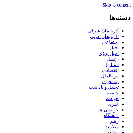
Skip to content
دسته‌ها
آذربایجان شرقی
آذربایجان غربی
اجتماعی
اخبار
اخبار ویژه
اردبیل
استانها
اقتصادی
بین الملل
پیشخوان
تحلیل و یاداشت
جامعه
حوادث
خبری
خواندنی ها
دانشگاه
رهبر
سلامت
سلامتی