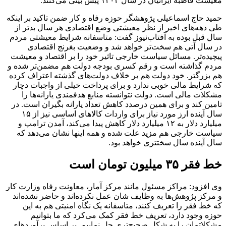
معیشت قاطبه ایرانیان در سال ۱۴۰۴ پیش بینی می‌کنند.
حمید حاج اسماعیلی پژوهشگر حوزه رفاه و کار ضمن تاکید بر اینکه
طی دهه‌های اخیر از نظر معیشتی وضع اقتصادی هر سال بدتر از
سال قبل بوده به آفتاب‌نیوز گفت: متاسفانه شرایط معیشتی مردم
در سال آتی هم سخت‌تر خواهد شد و وضعیت بغرنج اقتصادی
پیچیده‌تر. مسائل سیاست خارجی تاثیر خود را بر اقتصاد و معیشت
مردم گذاشته است و رقم کسری بودجه دولت هم مضمن‌تر شده و
هم بزرگتر. خود دولت هم بر خلاف دولت‌های گذشته اعتراف کرده
که شرایط مالی خوبی ندارد و برای پرداخت خیلی از واجبات دچار
مشکلات مالی است. دولت نتوانسته منابع هدفمندی یارانه‌ها را
تامین کند و برای همین درصدد کاهش تعداد یارانه بگیران است. در
سال آینده ارز مورد نیاز برای واردات کالا‌های اساسی نیز از ۱۵
میلیارد دلار به ۱۲ میلیارد دلار کاهش پیدا می‌کند، آمدن ترامپ و
سیاست خارجی هم مزید علت شده و همه اینها نشان می‌دهد که
سال آینده سال سختتری خواهد بود.
خط فقر ۳۵ میلیون تومان است
وی افزود: مراکز مسئول مانند مرکز آمار، معاونت رفاه وزارت کار
و مرکز پژوهش‌ها به وظایف شان عمل نکرده‌اند و حاضر نشده‌اند
که خط فقر را تعریف کنند، متاسفانه یک نگاه امنیتی هم به این
حوزه وجود دارد، تعریف خط فقر کمک می‌کرد که ما بتوانیم
مشکلاتمان را به شکل صحیح‌تری حل نماییم. بر اساس برآورد‌های