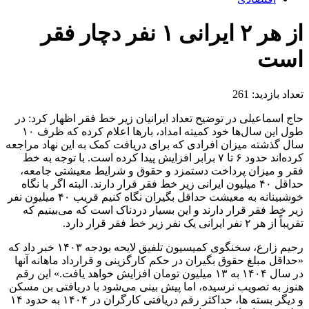
از هر ۲ ایرانی ۱ نفر دچار فقر
است
تعداد بازدید:
261
حاج اسماعیلی در توضیح تعداد ایرانیان زیر خط فقر اظهار کرد: در
طول این سال‌ها خود کمیته امداد، بار‌ها اعلام کرده که ظرف ۱۰
سال گذشته میزان افرادی که برای دریافت کمک به این نهاد مراجعه
کرده‌اند حدود ۶ تا ۷ برابر افزایش پیدا کرده است. با توجه به خط
فقر و میزان پرداخت دستمزد و حقوق و شرایط معیشتی جامعه،
حداقل ۴۰ میلیون ایرانی زیر خط فقر قرار دارند. البته اگر با نگاه
خوشبینانه به معیشت حداقل بگیران نگاه کنیم قریب ۴۰ میلیون نفر
زیر خط فقر قرار دارند و این بسیار دردناک است که می‌بینیم که
تقریباً از هر ۲ نفر ایرانی یک نفر زیر خط فقر قرار دارد.
رحیم زارع، سخنگوی کمیسیون تلفیق لایحه بودجه ۱۴۰۳ خبر داد که
«حداقل مبلغ حقوق بگیران در حکم کارگزینی و قرارداد ماهانه آنها
در سال ۱۴۰۴ به ۱۳ میلیون تومان افزایش خواهد یافت.» این رقم
هنوز به تصویب نرسیده، اما پیش بینی می‌شود با دریافتی بن مسکن
و دیگر بسته ها، حداکثر رقم دریافتی کارگران در ۱۴۰۴ به حدود ۱۴