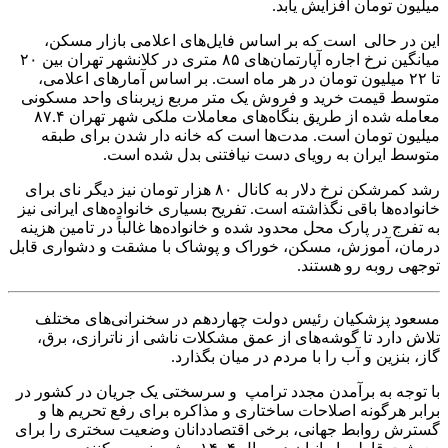
میلیون تومان افزایش یابد.
این در حالی است که بر اساس فایل‌های اعلامی بازار مسکن،
میانگین نرخ اجاره آپارتمان‌های ۸۵ متری در کلانشهر تهران بین ۲۰
تا ۲۲ میلیون تومان در هر ماه است. بر اساس آمار‌های اعلامی،
متوسط قیمت خرید و فروش یک متر مربع زیربنای واحد مسکونی
معامله شده از طریق بنگاه‌های معاملات ملکی شهر تهران ۸۷.۴
میلیون تومان است. مدت‌ها است که خانه دار شدن برای طبقه
متوسط ایران به رویای دست نیافتنی بدل شده است.
رشد کمرشکن نرخ دلار به کانال ۸۰ هزار تومان نیز دیگر نای برای
خانواده‌ها باقی نگذاشته است. تفریح بسیاری خانواده‌های ایرانی نیز
به تفرج در پارک محل محدود شده و خانواده‌ها غالباً در تامین هزینه
درمان، آموزش، مسکن، خوراک و پوشاک با مشقت و دشواری قابل
توجهی روبه رو هستند.
مسعود پزشکیان رئیس دولت چهاردهم در سخنرانی‌های مختلف
تلاش دارد تا گوشه‌های از عمق مشکلات ناشی از ناترازی، برق،
گاز، بنزین و آب را با مردم در میان بگذارد.
با توجه به برآمدن مجدد ترامپ و سرسختی یک جریان در کشور در
برابر هرگونه اصلاحات ساختاری و مذاکره برای رفع تحریم ها و
گسترش روابط جهانی، برخی اقتصاددانان وضعیت سختری را برای