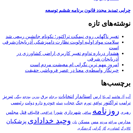
چرایی تمدید مجدد قانون برنامه ششم توسعه
نوشته‌های تازه
تغییر ناگهانی روی نیمکت تراکتور؛ نکونام جانشین ربیعی شد
سلامت مواد اولیه اولویت نظارت دامپزشکی آذربایجان‌شرقی
است
هشدار درباره تداوم تغییر کاربری اراضی کشاورزی در
آذربایجان شرقی
امروز مهم‌ ترین نگرانی‌ ام معیشت مردم است
خبرنگار واسطه‌ی معنا در عصر فروپاشی حقیقت
برچسب‌ها
استاندار
تبریز
انتخابات
آب
برق
ارس
آل هاشم
برجام
بنزین
بودجه
آمریکا
بیگی
تراکتور
ترامپ
خودرو
رئیسی
حجاب
دارو
جنگ
دولت
توافق
تورم
حمله
روزنامه
قتل
مجلس
شهرداری
رهبری
شورا
قالیباف
عراقچی
ساقی
وحید خدادادی
پزشکیان
مسکن
مدارس
مس
مراغه
مردم
نان
کالابرگ
گرانی
کشاورزی
گاز
گردشگری