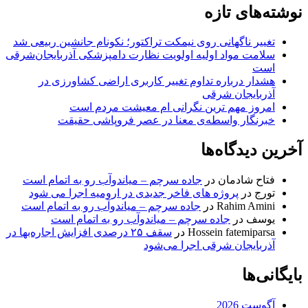
نوشته‌های تازه
تغییر ناگهانی روی نیمکت تراکتور؛ نکونام جانشین ربیعی شد
سلامت مواد اولیه اولویت نظارت دامپزشکی آذربایجان‌شرقی
است
هشدار درباره تداوم تغییر کاربری اراضی کشاورزی در
آذربایجان شرقی
امروز مهم‌ ترین نگرانی‌ ام معیشت مردم است
خبرنگار واسطه‌ی معنا در عصر فروپاشی حقیقت
آخرین دیدگاه‌ها
فتاح شادمان
در
جاده سرچم – میاندوآب رو به اتمام است
تورج
در
پروژه های فاخر جدیدی در ارومیه اجرا می شود
Rahim Amini
در
جاده سرچم – میاندوآب رو به اتمام است
یوسف
در
جاده سرچم – میاندوآب رو به اتمام است
Hossein fatemiparsa
در
سقف ۲۵ درصدی افزایش اجاره‌بها در
آذربایجان شرقی اجرا می‌شود
بایگانی‌ها
آگوست 2026