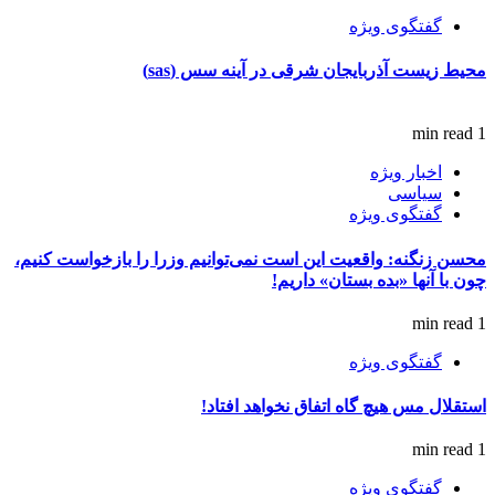
گفتگوی ویژه
محیط زیست آذربایجان شرقی در آینه سس (sas)
1 min read
اخبار ویژه
سیاسی
گفتگوی ویژه
محسن زنگنه: واقعیت این است نمی‌توانیم وزرا را بازخواست کنیم،
چون با آنها «بده بستان» داریم!
1 min read
گفتگوی ویژه
استقلال مس هیچ گاه اتفاق نخواهد افتاد!
1 min read
گفتگوی ویژه