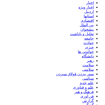
اخبار
اخبار ویژه
اردبیل
استانها
اقتصادی
بین الملل
پیشخوان
تحلیل و یاداشت
جامعه
حوادث
خبری
خواندنی ها
دانشگاه
رهبر
سلامت
سلامتی
سوز بیزدن قولاق سیزدن
سیاسی
علم جدید
علم و فناوری
فرهنگ و هنر
فن آوری
گزارش