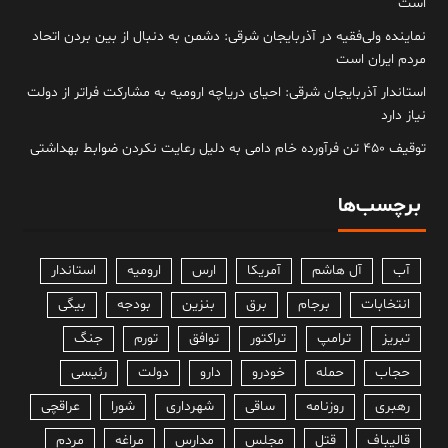
است
نماینده ولی‌فقیه در آذربایجان شرقی: دشمن به دنبال از بین بردن اتحاد
مردم ایران است
استاندار آذربایجان شرقی: احیای دریاچه ارومیه به مشارکت فراتر از دولت
نیاز دارد
توقیف ۴۵۰ تن فرآورده خام دامی به دلیل رعایت نکردن ضوابط بهداشتی
برچسب‌ها
آب
آل هاشم
آمریکا
ارس
ارومیه
استاندار
انتخابات
برجام
برق
بنزین
بودجه
بیگی
تبریز
ترامپ
تراکتور
توافق
تورم
جنگ
حجاب
حمله
خودرو
دارو
دولت
رئیسی
رهبری
روزنامه
ساقی
شهرداری
شورا
عراقچی
قالیباف
قتل
مجلس
مدارس
مراغه
مردم