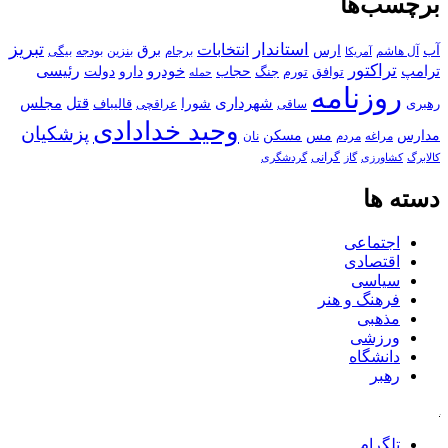
برچسب‌ها
استاندار
تبریز
انتخابات
آب
برق
ارس
آل هاشم
برجام
بنزین
بودجه
آمریکا
بیگی
تراکتور
ترامپ
خودرو
رئیسی
حجاب
دارو
جنگ
دولت
توافق
تورم
حمله
روزنامه
قتل
مجلس
شهرداری
رهبری
شورا
قالیباف
عراقچی
ساقی
وحید خدادادی
پزشکیان
مسکن
مدارس
مس
مراغه
مردم
نان
کالابرگ
گرانی
کشاورزی
گاز
گردشگری
دسته ها
اجتماعی
اقتصادی
سیاسی
فرهنگ و هنر
مذهبی
ورزشی
دانشگاه
رهبر
کافه
تلگرام