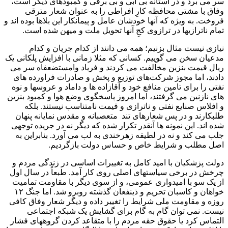
سر می برد و در آستانه بی آبی و بی برقی و کمبودهای دیگر است،
وفاق با مشتی محافظه کارِ افراطی را به عنوان شعار مترقی
فروخت. به ویژه که آنها خودشان عامل و پیمانکار این بلاها بوده اند و
تمام ناترازیها در ترازوی کجِ آنها تحویل ملت و میهن شده است.
نیازی نیست مثال بزنیم؛ همه می دانند از کدام جریان و کدام
مدعیان سخن می گوییم. کسانی که مثلا زمانی با افزایش پلکانی یک
ریال قیمت بنزین مخالفت می کردند و فریاد وامستضعفاه سر می
دادند، اما مجوز شرکت‌های توزیع و پخش و صادرات فراورده های
نفتی را برای تامین منافع خود و آقازاده ها و داماد و عروسها و نوه
های نازنین می گرفتند، اما امروز پاسخگوی وضع هوا و کمبود بنزین
و افلاس صنایع نفتی و ناترازی و قیمت نامتناسب نیستند. بلکه
طلبکارند و در پس شعارهای تند متعصبانه و مقدس نمایانه پنهان
شده اند. این نمونه ها آنقدر تکرار شده که دیگر نه در جریده توجهی
جلب می کند و نه در لطیفه زهرخندی به لب می آورد. بنابراین به
اصل مطلب و شرایط خاص و حساس دولت بازگردیم.
دولت پزشکیان با امید کامل به تغییرات اساسی در زندگی مردم و
چرخش در برخی سیاستهای اصلی روی کار آمد. طبعاً در سال اول
از یک سو با امیدواری عمومی، و از سوی دیگر با مقاومت تمامیت
خواهان و کاسبان تحریم و ذینفعان گذشته روبرو شد. اما جنگ ۱۲
روزه و مقاومت ملی شرایط را تغییر داده و دیگر شعار وفاق کافی
نیست. نمی توان گام به گام برای گشایش یک شبکه اجتماعی
التماس کرد یا حقوق حقه مردم را با متقاعد کردن گروههای فشار