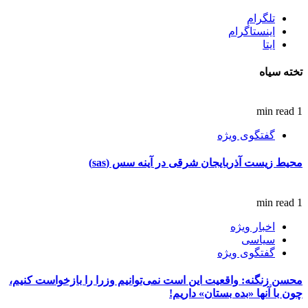
تلگرام
اینستاگرام
ایتا
تخته سیاه
1 min read
گفتگوی ویژه
محیط زیست آذربایجان شرقی در آینه سس (sas)
1 min read
اخبار ویژه
سیاسی
گفتگوی ویژه
محسن زنگنه: واقعیت این است نمی‌توانیم وزرا را بازخواست کنیم،
چون با آنها «بده بستان» داریم!