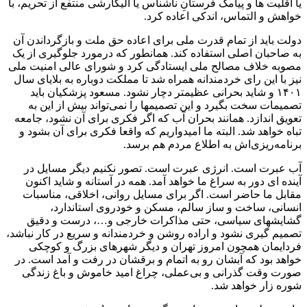
یا اقلیت ها و پیامک فرستانِ ناشناس یا الیگارشی منتفع از تحریم، با
خواهش و التماس، اندکی اعاده کرد.
دولت باید از تمام قدرت ملی برای اعاده حق ملت و بازگرداندن آن
به صاحبان اصلی استفاده کند. همانطور که درمورد جلوگیری از یک
مصوبه خلاف مصالح ملی ایستادگی کرد و شورای عالی امنیت ملی
نیز با این رای خردمندانه همراه شد تا مملکت دوباره به بلایای سال
۱۴۰۱ و شاید بحرانی عظیمتر دچار نشود. مسعود پزشکیان باید
تصمیمات سخت بگیرد و این تصمیمها را نمی‌تواند بیش از این به
تعویق اندازد. همانند بحران آب که اگر فکری برای آن نشود، جامعه
تباه خواهد شد. البته ما امیدواریم که واقعا فکری برای آن بشود و
برنامه‌ریزی‌اش به اطلاع مردم هم برسد.
آب عبرت است. انرژی عبرت است. تصور نکنیم دیگر مسایل در
آینده ای دور به سراغ ما خواهد آمد. همه در آستانه و شاید اکنون
مقابل ما حاضر است. اگر برای مسایل روانی، اخلاقی، مناسبات
انسانی، ساخت و ساز سالم، مسکن و خودروی استاندارد،
گشایشهای سیاسی، حتی مذاکرات خارجی و…، درست و دقیق
تصمیم گیری نشود و اراده روشن و خردمندانه و سریع در کار نباشد،
فردایمان همچون امروز تهران و دیگر شهرهای بزرگ و کوچکی
خواهد بود که آبشان رو به اتمام و برقشان در رفت و آمد است. در
صورت وقت گذرانی و بی‌عملی، چراغ امید خاموش و باغ زندگی
شوره زار خواهد شد.