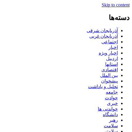
Skip to content
دسته‌ها
آذربایجان شرقی
آذربایجان غربی
اجتماعی
اخبار
اخبار ویژه
اردبیل
استانها
اقتصادی
بین الملل
پیشخوان
تحلیل و یاداشت
جامعه
حوادث
خبری
خواندنی ها
دانشگاه
رهبر
سلامت
سلامتی