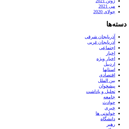
ژوئن 2021
می 2021
جولای 2020
دسته‌ها
آذربایجان شرقی
آذربایجان غربی
اجتماعی
اخبار
اخبار ویژه
اردبیل
استانها
اقتصادی
بین الملل
پیشخوان
تحلیل و یاداشت
جامعه
حوادث
خبری
خواندنی ها
دانشگاه
رهبر