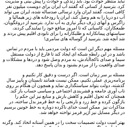
نباید منتظر حوادث بود. باید زندگی و حوادث را پیش بینی و مدیریت
کرد. بترسید از کسانی که گفتند آب ایران برای دویست میلیون نفر
کافی است، گفتند ایران وارد ترسالی صدساله شده، ایران می تواند
آب دو دریا را به هم وصل کند، ایران با رودخانه های زیر هیمالیا و
زاگرس و آبهای ژرف دیگر نیازی به آب ندارد. بترسید از دروغگویان،
طمعکاران، کاسبانی که تا امروز منافع خود را نمایندگی کردند،
سیاستهای پیمانکارانه و طلبکارانه را برای نابودی اقلیم پیش بردند و
شد آنچه شد. بترسید از گوساله های سامری!
مسئله مهم دیگر این است که دولت مردمی باید با مردم در تماس
باشد و در این رابطه شبکه ای ایجاد کند تا فارغ از دولت مستقل
سیما و صدای ناکجاآبادش، به مردم وصل شود و دردها و مشکلات و
صدای واقعیت را از مردم بشنود و بدان پاسخ دهد.
مسئله بر سر زمان است. اگر درست و دقیق کار نکنیم و
برنامه‌ریزی عملی نکنیم، ممکن نیست همانند تابستان و پاییز سال
گذشته، دولت بتواند سیاستگذاری نماید و همچون آن هنگام بر روی
تاب آوری جامعه و قشربندی اجتماعی و سیاسی حساب باز کند.
همچنان که تحول اقلیم و کاهش بارش و منابع نیز این حکم را
باژگون کرده و خط زرد و نارنجی را به خط قرمز بدل ساخته، در
مذاکرات نیز ممکن است خدای ناکرده دوباره به خط خونین برسیم
در دیگر مسایل نیز آژیر قرمز نواخته خواهد شد.
بهتر است دولت تصمیمات سخت را در همین آستانه اتخاذ کند. وگرنه