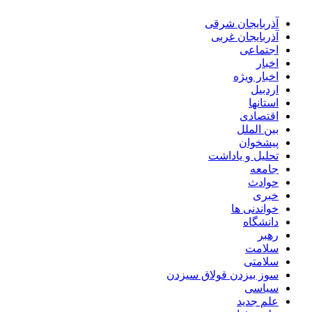
آذربایجان شرقی
آذربایجان غربی
اجتماعی
اخبار
اخبار ویژه
اردبیل
استانها
اقتصادی
بین الملل
پیشخوان
تحلیل و یاداشت
جامعه
حوادث
خبری
خواندنی ها
دانشگاه
رهبر
سلامت
سلامتی
سوز بیزدن قولاق سیزدن
سیاسی
علم جدید