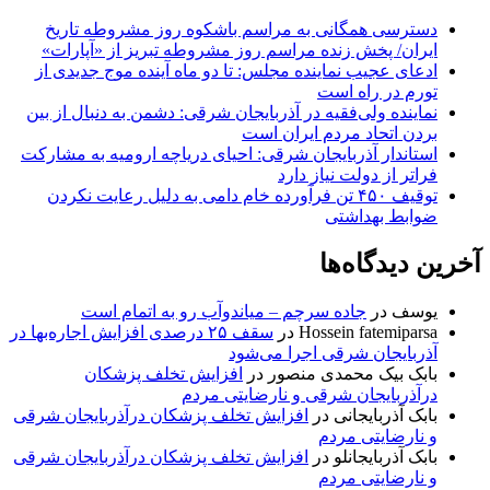
دسترسی همگانی به مراسم باشکوه روز مشروطه تاریخ
ایران/ پخش زنده مراسم روز مشروطه تبریز از «آپارات»
ادعای عجیب نماینده مجلس: تا دو ماه آینده موج جدیدی از
تورم در راه است
نماینده ولی‌فقیه در آذربایجان شرقی: دشمن به دنبال از بین
بردن اتحاد مردم ایران است
استاندار آذربایجان شرقی: احیای دریاچه ارومیه به مشارکت
فراتر از دولت نیاز دارد
توقیف ۴۵۰ تن فرآورده خام دامی به دلیل رعایت نکردن
ضوابط بهداشتی
آخرین دیدگاه‌ها
یوسف
در
جاده سرچم – میاندوآب رو به اتمام است
Hossein fatemiparsa
در
سقف ۲۵ درصدی افزایش اجاره‌بها در
آذربایجان شرقی اجرا می‌شود
بابک بیک محمدی منصور
در
افزایش تخلف پزشکان
درآذربایجان شرقی و نارضایتی مردم
بابک آذربایجانی
در
افزایش تخلف پزشکان درآذربایجان شرقی
و نارضایتی مردم
بابک آذربایجانلو
در
افزایش تخلف پزشکان درآذربایجان شرقی
و نارضایتی مردم