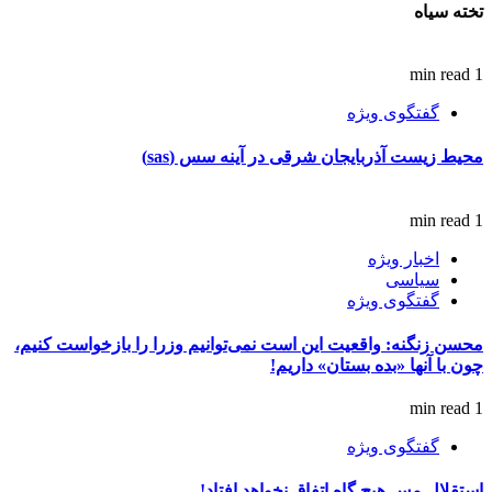
تخته سیاه
1 min read
گفتگوی ویژه
محیط زیست آذربایجان شرقی در آینه سس (sas)
1 min read
اخبار ویژه
سیاسی
گفتگوی ویژه
محسن زنگنه: واقعیت این است نمی‌توانیم وزرا را بازخواست کنیم،
چون با آنها «بده بستان» داریم!
1 min read
گفتگوی ویژه
استقلال مس هیچ گاه اتفاق نخواهد افتاد!