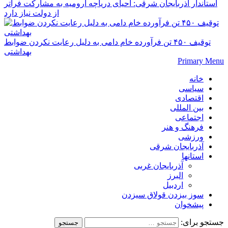
استاندار آذربایجان شرقی: احیای دریاچه ارومیه به مشارکت فراتر
از دولت نیاز دارد
توقیف ۴۵۰ تن فرآورده خام دامی به دلیل رعایت نکردن ضوابط
بهداشتی
Primary Menu
خانه
سیاسی
اقتصادی
بین المللی
اجتماعی
فرهنگ و هنر
ورزشی
آذربایجان شرقی
استانها
آذربایجان غربی
البرز
اردبیل
سوز بیزدن قولاق سیزدن
پیشخوان
جستجو برای: