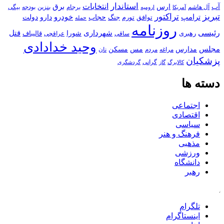
استاندار
انتخابات
آب
برق
ارس
آل هاشم
برجام
بنزین
بودجه
آمریکا
بیگی
ارومیه
تبریز
تراکتور
ترامپ
خودرو
حجاب
دارو
جنگ
دولت
توافق
تورم
حمله
روزنامه
رئیسی
قتل
شهرداری
رهبری
شورا
قالیباف
عراقچی
ساقی
وحید خدادادی
مجلس
مسکن
مدارس
مس
مراغه
مردم
نان
پزشکیان
کالابرگ
گرانی
گاز
گردشگری
دسته ها
اجتماعی
اقتصادی
سیاسی
فرهنگ و هنر
مذهبی
ورزشی
دانشگاه
رهبر
کافه
تلگرام
اینستاگرام