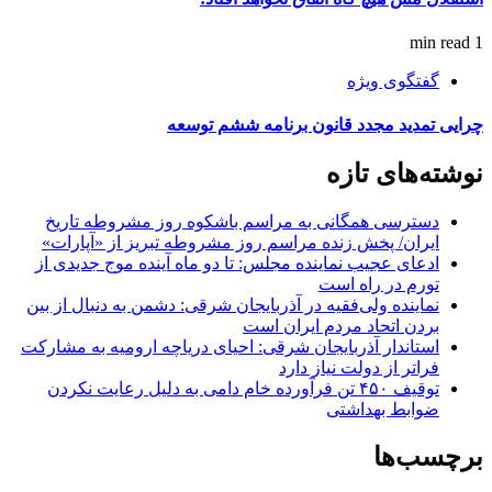
1 min read
گفتگوی ویژه
چرایی تمدید مجدد قانون برنامه ششم توسعه
نوشته‌های تازه
دسترسی همگانی به مراسم باشکوه روز مشروطه تاریخ
ایران/ پخش زنده مراسم روز مشروطه تبریز از «آپارات»
ادعای عجیب نماینده مجلس: تا دو ماه آینده موج جدیدی از
تورم در راه است
نماینده ولی‌فقیه در آذربایجان شرقی: دشمن به دنبال از بین
بردن اتحاد مردم ایران است
استاندار آذربایجان شرقی: احیای دریاچه ارومیه به مشارکت
فراتر از دولت نیاز دارد
توقیف ۴۵۰ تن فرآورده خام دامی به دلیل رعایت نکردن
ضوابط بهداشتی
برچسب‌ها