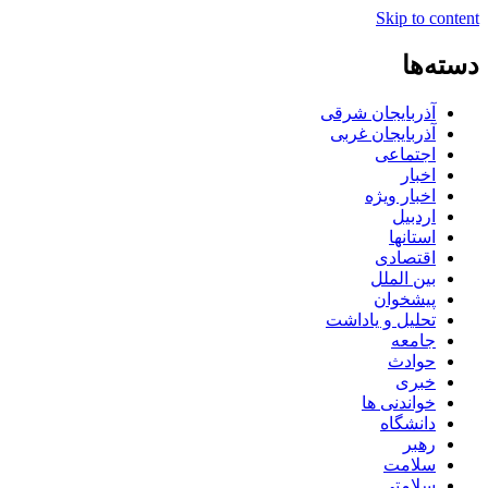
Skip to content
دسته‌ها
آذربایجان شرقی
آذربایجان غربی
اجتماعی
اخبار
اخبار ویژه
اردبیل
استانها
اقتصادی
بین الملل
پیشخوان
تحلیل و یاداشت
جامعه
حوادث
خبری
خواندنی ها
دانشگاه
رهبر
سلامت
سلامتی