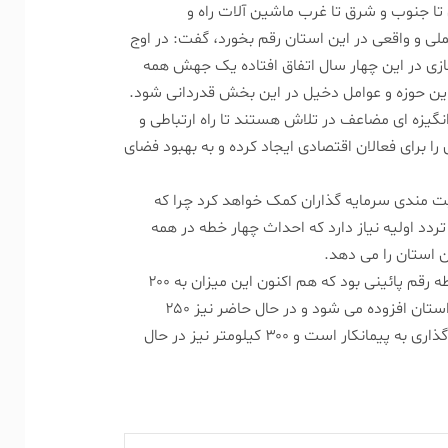
ل تا جنوب و شرق تا غرب ماشین آلات راه و
لی و واقعی در این استان رقم بخورد، گفت: در اوج
ازی در این چهار سال اتفاق افتاده یک جهش همه
ن حوزه و عوامل دخیل در این بخش قدردانی شود.
 انگیزه ای مضاعف در تلاش هستند تا راه ارتباطی و
ا برای فعالان اقتصادی ایجاد کرده و به بهبود فضای
یت مندی سرمایه گذاران کمک خواهد کرد چرا که
تردد اولیه نیاز دارد که احداث چهار خطه در همه
 استان را می دهد.
استاندار اردبیل گفت: در سال ۹۶ جاده های برخوردار از مسیر چهار خطه رقم پائینی بود که هم اکنون این میزان به ۲۰۰
کیلومتر رسیده به طوری که سالانه ۶۰ کیلومتر به مجموع بزرگراه های استان افزوده می شود و در حال حاضر نیز ۲۵۰
کیلومتر از چهار خطه در محورهای مواصلاتی استان در حال طراحی و واگذاری به پیمانکار است و ۳۰۰ کیلومتر نیز در حال