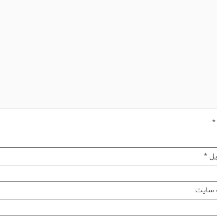
*
یل
*
 سایت