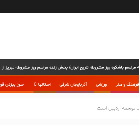
فرهنگ و هنر
ورزشی
آذربایجان شرقی
استانها
سوز بیزدن قو
گ توسعه اردبیل است