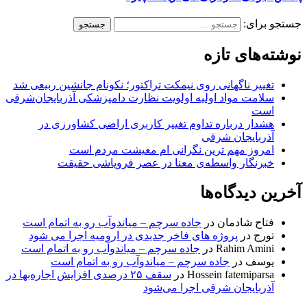
جستجو برای:
نوشته‌های تازه
تغییر ناگهانی روی نیمکت تراکتور؛ نکونام جانشین ربیعی شد
سلامت مواد اولیه اولویت نظارت دامپزشکی آذربایجان‌شرقی
است
هشدار درباره تداوم تغییر کاربری اراضی کشاورزی در
آذربایجان شرقی
امروز مهم‌ ترین نگرانی‌ ام معیشت مردم است
خبرنگار واسطه‌ی معنا در عصر فروپاشی حقیقت
آخرین دیدگاه‌ها
فتاح شادمان
در
جاده سرچم – میاندوآب رو به اتمام است
تورج
در
پروژه های فاخر جدیدی در ارومیه اجرا می شود
Rahim Amini
در
جاده سرچم – میاندوآب رو به اتمام است
یوسف
در
جاده سرچم – میاندوآب رو به اتمام است
Hossein fatemiparsa
در
سقف ۲۵ درصدی افزایش اجاره‌بها در
آذربایجان شرقی اجرا می‌شود