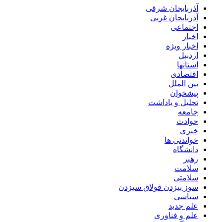
آذربایجان شرقی
آذربایجان غربی
اجتماعی
اخبار
اخبار ویژه
اردبیل
استانها
اقتصادی
بین الملل
پیشخوان
تحلیل و یاداشت
جامعه
حوادث
خبری
خواندنی ها
دانشگاه
رهبر
سلامت
سلامتی
سوز بیزدن قولاق سیزدن
سیاسی
علم جدید
علم و فناوری