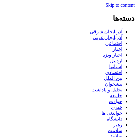
Skip to content
دسته‌ها
آذربایجان شرقی
آذربایجان غربی
اجتماعی
اخبار
اخبار ویژه
اردبیل
استانها
اقتصادی
بین الملل
پیشخوان
تحلیل و یاداشت
جامعه
حوادث
خبری
خواندنی ها
دانشگاه
رهبر
سلامت
سلامتی