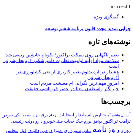
1 min read
گفتگوی ویژه
چرایی تمدید مجدد قانون برنامه ششم توسعه
نوشته‌های تازه
تغییر ناگهانی روی نیمکت تراکتور؛ نکونام جانشین ربیعی شد
سلامت مواد اولیه اولویت نظارت دامپزشکی آذربایجان‌شرقی
است
هشدار درباره تداوم تغییر کاربری اراضی کشاورزی در
آذربایجان شرقی
امروز مهم‌ ترین نگرانی‌ ام معیشت مردم است
خبرنگار واسطه‌ی معنا در عصر فروپاشی حقیقت
برچسب‌ها
استاندار
تبریز
انتخابات
آب
برق
ارس
آل هاشم
برجام
بنزین
بودجه
آمریکا
بیگی
تراکتور
ترامپ
خودرو
رئیسی
حجاب
دارو
جنگ
دولت
توافق
تورم
حمله
روزنامه
قتل
مجلس
شهرداری
رهبری
شورا
قالیباف
عراقچی
ساقی