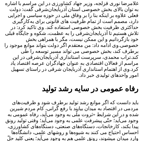
غلامرضا نوری قزلجه، وزیر جهاد کشاورزی در این مراسم با اشاره
به توان بالای بخش خصوصی استان آذربایجان‌شرقی گفت: دولت
فعلی علاوه بر اینکه بنا را بر وفاق ملی در حوزه سیاسی و اجرایی
دارد، مصمم است از تمام ظرفیت های قانونی برای به‌کارگیری
حداکثری ظرفیت بخش خصوصی استفاده کند.
وی تاکید کرد: در
تلاش هستیم تا آذربایجان‌شرقی را به عظمت، شکوه و جایگاه قبلی
خود بازگردانیم و این ممکن نیست، مگر با همراهی بخش
خصوصی.
وی ادامه داد: من معتقدم اگر دولت بتواند موانع موجود را
برطرف کند، بخش خصوصی می تواند مسیر توسعه را طی
کند.
تراب محمدی، سرپرست استانداری آذربایجان‌شرقی در این
مراسم از فعالان اقتصادی به عنوان جهادگران عرصه اقتصاد یاد
کرد.
وی از اهتمام استانداری آذربایجان شرقی در راستای تسهیل
امور واحدهای تولیدی خبر داد.
رفاه عمومی در سایه رشد تولید
باید دانست که اگر موانع رشد تولید برطرف شود و ظرفیت‌های
مردمی در اقتصاد به میدان بیایند با رفع گرانی، کام مردم شیرین
شده و در این شرایط «ثروت ملّی به وجود می‌آید، رفاه عمومی به
وجود می‌آید؛ حتّی پیشرفت علمی به وجود می‌آید؛ وقتی تولید رونق
پیدا بکند، کارخانجات، دستگاه‌های صنعتی، دستگاه‌های کشاورزی،
احساس احتیاج می کنند به شیوه‌ها و روشهای علمی، دانشگاه‌ها
وارد میدان میشوند، رونق علمی هم به وجود می‌آید؛ یعنی کلید حلّ