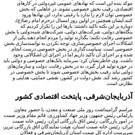
موکد بنده این است که نهاد‌های عمومی غیردولتی در کار‌های
اقتصادی، رقیب بخش خصوصی نشوند. در جا‌هایی که بخش
خصوصی توان لازم را ندارد یا رغبتی ندارد، این نهاد‌ها ورود
کنند.ایشان همچنین در اولین روز امسال درحرم امام رضا(ع)،
دوباره بر این نکته تاکید داشتند: بار‌ها این را تکرار کردیم که
بنگاه‌های دولتی، شرکت‌های دولتی، شرکت‌های شبه‌دولتی با بخش
خصوصی رقابت نکنند؛ بگذارند تولید را مردم انجام دهند.
یکی از
اشکالات اجرای خصوصی‌سازی، توجه‌ نکردن به توانمندسازی بخش
خصوصی است. سیاست‌گذاری در بخش خصوصی درست انجام
شده و بر اجرای آن تأکید داریم اما در اجرای آن اشکالاتی وجود
داشت. وی خاطرنشان کرد: سرمایه بانک‌های خصوصی و دولتی باید
در حوزه تولید قرار گیرد، نه در بخش رقابت. دولت و سازمان‌های
دولتی نباید رقیب بخش‌های خصوصی شوند تا بخش خصوصی در
کشور رشد کند. نقش دولت در کشور، نقشی حمایتی، هدایتی و
نظارتی است.
آذربایجان‌شرقی، پایتخت اقتصادی کشور
مراسم گرامیداشت روز ملی صنعت و معدن، با حضور معاون
پارلمانی رئیس جمهور، وزیر جهاد کشاورزی، قائم مقام وزیر صمت
در امور بازرگانی، رئیس اتاق بازرگانی ایران، رئیس خانه صمت
ایران، رئیس خانه صمت استان، هیئت نمایندگان اتاق بازرگانی تبریز،
سرپرست اداره کل صمت استان آذربایجان‌شرقی و فعالان