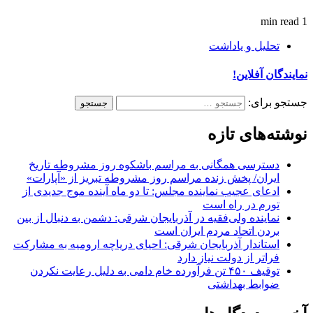
1 min read
تحلیل و یاداشت
نمایندگان آفلاین!
جستجو برای:
نوشته‌های تازه
دسترسی همگانی به مراسم باشکوه روز مشروطه تاریخ
ایران/ پخش زنده مراسم روز مشروطه تبریز از «آپارات»
ادعای عجیب نماینده مجلس: تا دو ماه آینده موج جدیدی از
تورم در راه است
نماینده ولی‌فقیه در آذربایجان شرقی: دشمن به دنبال از بین
بردن اتحاد مردم ایران است
استاندار آذربایجان شرقی: احیای دریاچه ارومیه به مشارکت
فراتر از دولت نیاز دارد
توقیف ۴۵۰ تن فرآورده خام دامی به دلیل رعایت نکردن
ضوابط بهداشتی