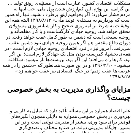
مشکلات اقتصادی کشور، عبارت است از مسئله‌ی رونق تولید …
این گرانی، این تورّم، این کم‌ارزش شدن پول ملّی، خب اینها به
مردم فشار می‌آورد؛ اگر بخواهیم اینها برطرف بشود، تنها راه همین
است که بپردازیم به مسئله‌ی تولید ملّی.» ۱۳۹۸/۸/۱۲
البته همه این
توفیقات به شرط برنامه‌ریزی صحیح و کار شبانه‌روزی مسؤولان
محقق خواهد شد. روحیه جهادی کارگشاست و با کار مخلصانه و
روحیه بسیجی است که دشمن به طور کامل عقب خواهد رفت. در
دوران دفاع مقدس هم اگر همین روحیه جهادی نبود دشمن عقب
نمی‌رفت، امروز نیز در نبرد اقتصادی روحیه جهادی لازم است. «در
همه‌ی بخشها، کمربسته بودنِ مثل یک جهادگر لازم است‌؛ این اگر
بود، کارها راه می‌افتد؛ این اگر بود، بن‌بست‌ها باز میشود، شکافته
میشود.» ۱۳۹۶/۲/۱۰ و در این صورت همانطور که «دشمن را در همه
عرصه ها عقب زدیم؛ در جنگ اقتصادی نیز عقب خواهیم زد.»
–
۱۳۹۸/۸/۲۸
مزایای واگذاری مدیریت به بخش خصوصی
چیست؟
علم اقتصاد همواره بر این مسأله تأکید دارد که تمایل به کارایی و
بهره‌وری در بخش خصوصی همواره به دلایلی همچون انگیزه‌های
قوی‌تر برای سودآوری، بیشتر از مدیریت دولتی است و در این
مسیر، جایگاه مدیریتی دولت در صنایع مختلف و تصدی‌گری