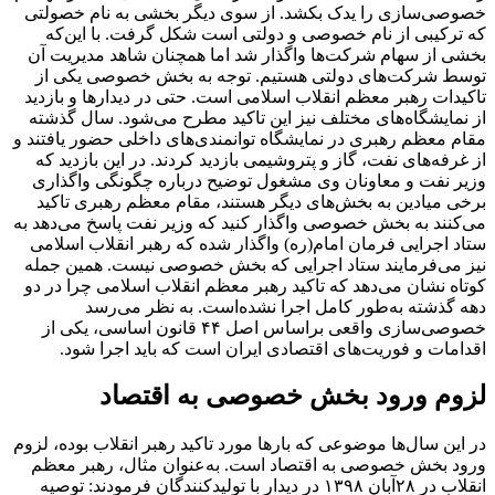
خصوصی‌سازی را یدک بکشد. از سوی دیگر بخشی به نام خصولتی
که ترکیبی از نام خصوصی و دولتی است شکل گرفت. با این‌که
بخشی از سهام شرکت‌ها واگذار شد اما همچنان شاهد مدیریت آن
توسط شرکت‌های دولتی هستیم.
توجه به بخش خصوصی یکی از
تاکیدات رهبر معظم انقلاب اسلامی است. حتی در دیدارها و بازدید
از نمایشگاه‌های مختلف نیز این تاکید مطرح می‌شود. سال گذشته
مقام معظم رهبری در نمایشگاه توانمندی‌های داخلی حضور یافتند و
از غرفه‌های نفت، گاز و پتروشیمی بازدید کردند. در این بازدید که
وزیر نفت و معاونان وی مشغول توضیح درباره چگونگی واگذاری
برخی میادین به بخش‌های دیگر هستند، مقام معظم رهبری تاکید
می‌کنند به بخش خصوصی واگذار کنید که وزیر نفت پاسخ می‌دهد به
ستاد اجرایی فرمان امام(ره) واگذار شده که رهبر انقلاب اسلامی
نیز می‌فرمایند ستاد اجرایی که بخش خصوصی نیست. همین جمله
کوتاه نشان می‌دهد که تاکید رهبر معظم انقلاب اسلامی چرا در دو
دهه گذشته به‌طور کامل اجرا نشده‌است. به نظر می‌رسد
خصوصی‌سازی واقعی براساس اصل ۴۴ قانون اساسی، یکی از
اقدامات و فوریت‌های اقتصادی ایران است که باید اجرا شود.
لزوم ورود بخش خصوصی به اقتصاد
در این سال‌ها موضوعی که بار‌ها مورد تاکید رهبر انقلاب بوده، لزوم
ورود بخش خصوصی به اقتصاد است. به‌عنوان مثال، رهبر معظم
انقلاب در ۲۸آبان ۱۳۹۸ در دیدار با تولیدکنندگان فرمودند: توصیه