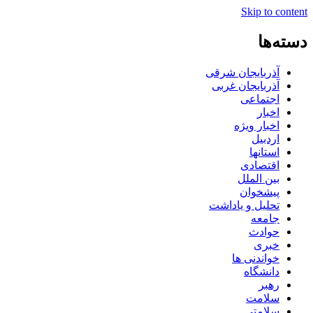
Skip to content
دسته‌ها
آذربایجان شرقی
آذربایجان غربی
اجتماعی
اخبار
اخبار ویژه
اردبیل
استانها
اقتصادی
بین الملل
پیشخوان
تحلیل و یاداشت
جامعه
حوادث
خبری
خواندنی ها
دانشگاه
رهبر
سلامت
سلامتی