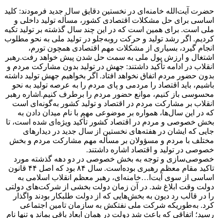
حضرت آیت‌الله خامنه‌ای در نخستین دقایق سال جدید فرمودند: کلید
اساسی برای حل مشکلات اقتصادی کشور، مسأله تولید داخلی و
ملی است. برای همین است که در این چند سال گذشته بر تولید تکیه
کردیم. اگر رشد تولید و حرکت روبه‌جلو در تولید ملی به نحو مطلوب
انجام گیرد، بسیاری از مشکلات مهم اقتصادی همچون تورم،
اشتغال و ارزش پول ملی به سمت حل شدن پیش خواهد رفت.
رهبر
انقلاب در ادامه تأکید داشتند: جهش در تولید بدون مشارکت مردم و
بدون حضور مردم اتفاق نخواهد افتاد. اگر بخواهیم جهش تولید داشته
باشیم، باید اقتصاد را مردمی و پای مردم را به عرصه تولید به نحو
محسوسی باز کنیم، موانع حضور مردم را برطرف کنیم.
اشاره رهبر
انقلاب بر مشارکت مردم در اقتصاد و تولید کشور به‌گونه‌ای است
که در این سال‌ها، همواره بر موضوعی مهم با نام میدان دادن به
بخش خصوصی و مردم در اقتصاد کشور تأکید ویژه‌ای شده است، تا
جایی که ایشان در هفته‌های نخستین از سال جدید در دیدار‌های
مختلف با مردم و مسؤولان بر مسأله مهم مشارکت مردم و بخش
خصوصی در تولید و اقتصاد اشاره داشتند.
خصوصی‌سازی و توجه به بخش خصوصی در دو دهه گذشته مورد
تاکید مقام معظم رهبری بوده‌است. سال ۸۴ بود که اصل ۴۴ قانون
اساسی از سوی آیت‌ا…خامنه‌ای، رهبر معظم انقلاب اسلامی به
دولت وقت ابلاغ شد. در آن زمان دولت بخشی از شرکت‌های دولتی
را در قالب رد دیون به بخش‌هایی که از دولت طلبکار بودند واگذار
کرد. به‌طوریکه شرکت ملی نفتکش به سازمان تامین اجتماعی
رسید؛ اتفاقی که باعث شد دولت در همان ابعاد باقی بماند و تنها نام