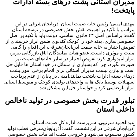
مدیران استانی پشت درهای بسته ادارات
پایتخت!
مهدی امینی؛ رئیس خانه صمت استان آذربایجان‌شرقی در این
مراسم با تاکید بر اهمیت نقش بخش خصوصی در توسعه استان
گفت: براساس اصل ۴۴ قانون اساسی، دولت باید با تکیه بر اصل
خصوصی‌سازی، بدنه خود را کوچک کند.
وی ضمن ابراز خرسندی از
تفویض اختیار به خانه صمت آذربایجان‌شرقی، این اقدام را گامی
مثبت و موثری دانست.
عضو هیأت نمایندگان اتاق بازرگانی تبریز،
ابراز امیدواری کرد: تفویض اختیار در سایر خانه‌های صمت نیز
صورت بگیرد، چرا که بسیاری از مسائل در خود استان ها قابل حل
است و نیازی نیست مدیران استانی برای انجام برخی امور،پشت
درهای بسته ادارات پایتخت بمانند.
امینی در پایان از عدم پرداخت
تسهیلات توسط بانک ها به واحدهای تولیدی کوچک و متوسط استانی
ابراز نارضایتی کرد و خواستار حل این مشکل شد.
تبلور قدرت بخش خصوصی در تولید ناخالص
داخلی استان
عبدالحمید سرتیپی، سرپرست اداره کل صمت استان
آذربایجان‌شرقی در این نشست گفت: آذربایجان‌شرقی قطب تولید
کشور محسوب می‌شود و خروجی مثبت اقدامات بخش خصوصی