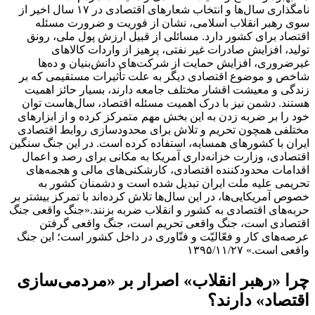
نامگذاری سال‌ها و انتخاب شعارهای اقتصادی در ۱۷ سال اخیر از
سوی رهبر انقلاب اسلامی، نشان از فوریت و ضرورت مسئله
اقتصاد برای کشور دارد. مسائلی از قبیل ارزش پول ملی، رونق
تولید، افزایش صادرات غیر نفتی، پرهیز از واردات کالاهای
غیرضروری، افزایش حمایت از شرکت‌های دانش‌بنیان و ده‌ها
شاخص و موضوع اقتصادی دیگر به علت تأثیرات مستقیمی که بر
زندگی و معیشت اقشار مختلف جامعه دارند، بسیار حائز اهمیت
هستند.
دشمن نیز با درک اهمیت مسئله اقتصاد، سال‌هاست توان
خود را بر ضربه زدن به این بخش مهم متمرکز کرده و از ابزارهای
مختلفی همچون تحریم و تلاش برای محدودسازی روابط اقتصادی
ایران با کشورهای همسایه، استفاده کرده است. در این جنگ سنگین
اقتصادی، وزارت خزانه‌داری آمریکا به مکانی برای رصد و اعمال
اقدامات محدودکننده اقتصادی، کارشکنی‌های مالی و هجمه‌های
تحریمی علیه ملت ایران تبدیل شده است و دشمنان کشور به
خصوص آمریکایی‌ها، در این سال‌ها تلاش کرده‌اند با تمرکز بیشتر بر
حربه‌های اقتصادی به کشور و انقلاب ضربه بزنند.
«جنگ واقعی جنگ
اقتصادی است، جنگ واقعی تحریم است، جنگ واقعی گرفتن
عرصه‌های کار و فعّالیّت و فنّاوری در داخل کشور است؛ این جنگ
واقعی است.» ۱۳۹۵/۱۱/۲۷
چرا «رهبر انقلاب» اصرار بر «مردمی‌سازی
اقتصاد» دارند؟