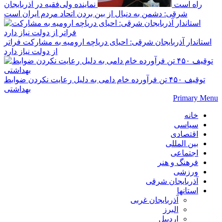
راه است
نماینده ولی‌فقیه در آذربایجان
شرقی: دشمن به دنبال از بین بردن اتحاد مردم ایران است
استاندار آذربایجان شرقی: احیای دریاچه ارومیه به مشارکت فراتر
از دولت نیاز دارد
توقیف ۴۵۰ تن فرآورده خام دامی به دلیل رعایت نکردن ضوابط
بهداشتی
Primary Menu
خانه
سیاسی
اقتصادی
بین المللی
اجتماعی
فرهنگ و هنر
ورزشی
آذربایجان شرقی
استانها
آذربایجان غربی
البرز
اردبیل