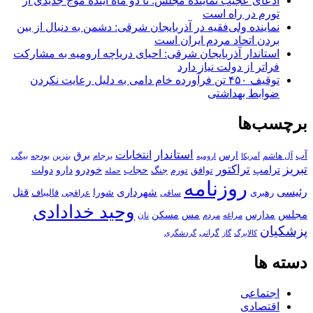
ادعای عجیب نماینده مجلس: تا دو ماه آینده موج جدیدی از
تورم در راه است
نماینده ولی‌فقیه در آذربایجان شرقی: دشمن به دنبال از بین
بردن اتحاد مردم ایران است
استاندار آذربایجان شرقی: احیای دریاچه ارومیه به مشارکت
فراتر از دولت نیاز دارد
توقیف ۴۵۰ تن فرآورده خام دامی به دلیل رعایت نکردن
ضوابط بهداشتی
برچسب‌ها
استاندار
انتخابات
آب
برق
ارس
آل هاشم
برجام
بنزین
بودجه
آمریکا
بیگی
ارومیه
تبریز
تراکتور
ترامپ
خودرو
حجاب
دارو
جنگ
دولت
توافق
تورم
حمله
روزنامه
رئیسی
قتل
شهرداری
رهبری
شورا
قالیباف
عراقچی
ساقی
وحید خدادادی
مجلس
مسکن
مدارس
مس
مراغه
مردم
نان
پزشکیان
کالابرگ
گرانی
گاز
گردشگری
دسته ها
اجتماعی
اقتصادی