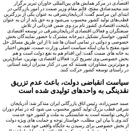
اقتصادی در مرکز همایش های بین‌المللی خاوران تبریز برگزار
شد.
محمدصادق مفتح، قائم مقام وزیر صمت در امور بازرگانی در
ابتدای این مراسم گفت: آذربایجان‌شرقی به عنوان یکی از بزرگترین
قطب‌های تولید کشور محسوب می‌شود و به حق باید از آن به عنوان
پایتخت اقتصادی کشور نام برد.
وی ضمن قدردانی از تلاش
صنعتگران و فعالان اقتصادی آذربایجان‌شرقی در توسعه اقتصادی
کشور، خواستار تشکیل دبیرخانه مشترک با حضور نمایندگان بخش
خصوصی و دولتی در تمامی استان ها شد تا از این طریق مسائل حل
شود.
مفتح با بیان اینکه سیاست اصلی وزارت صمت، تفویض اختیار
به خانه های صمت گفت: این اقدام هم به نفع دولت است و هم
بخش خصوصی.
وی تصریح کرد: فعالان اقتصادی، بهترین، صادق‌ترین
و موثرترین مشاوران، هستند که می در کنار مدیران ارشد استانی
در راستای توسعه کشور حرکت کنند.
سیاست انقباضی دولت، باعث عدم تزریق
نقدینگی به واحدهای تولیدی شده است
صمد حسن‌زاده، رئیس اتاق بازرگانی ایران متذکر شد: آذربایجان
شرقی قطب بزرگ تولید کشور محسوب می شود که در تمام دوران
تاریخی توانسته است به شایستگی به ملت و کشور خود خدمت
کند.
وی با بیان این مطلب، خواستار توجه و حمایت های ویژه دولت
از بخش خصوصی برای رسیدن به جايگاه واقعی خود شد، به