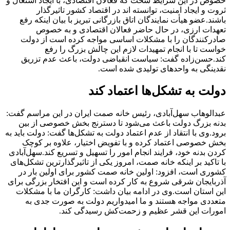
خصوص در این شرایط سخت که فعالان اقتصادی، با ایجاد اشتغال و
ثروت و ایجاد امنیت، توانسته اند در اقتصاد کشور تاثیرگذار
باشند.
عضو هیأت نمایندگان اتاق بازرگانی تبریز با بیان اینکه رفع
تعهدات ارزی، در حال حاضر فعالان اقتصادی و به خصوص
صادرکنندگان را با مشکلات اساسی مواجه کرده است از دولت
خواست تا با انجام تمهیدات لازم این چالش بزرگ را رفع
کند.
حسن‌زاده گفت: سیاست انقباضی دولت، باعث عدم تزریق
نقدینگی به واحدهای تولیدی شده است.
دولت به تشکل‌ها اعتماد کند
عبدالوهاب سهل‌آبادی، رئیس خانه صمت ایران در این مراسم گفت:
بدنه بزرگ دولت باعث می‌شود تا دسترنج بخش خصوصی از بین
برود.
وی با انتقاد از عدم اعتماد دولت به تشکل‌ها گفت: دولت باید به
بخش خصوصی اعتماد کرده و با تفویض اختیار، علاوه بر کوچک
کردن بدنه خود، فرایند انجام امور را تسهیل و تسریع کند.
سهل‌آبادی
با تاکید بر اینکه خانه صمت، امروز یکی از تاثیرگذارترین تشکل‌های
کشوری است، افزود: اولین خانه صمت کشور برای اولین بار در
آذربایجان شرقی شروع به کار کرده است و این افتخار بزرگی برای
این استان است.
وی در ادامه بیان داشت: کارگران ما با مشکلات
متعددی مواجه هستند و ما امیدواریم دولت به صورت جدی به
امورات این قشر عظیم و زحمت‌کش رسیدگی کند.