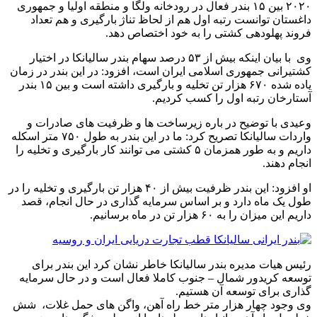
۲۰۲۰ بین ۱۵ بندر فعال در رودخانه ولگا و منطقه اولیا و جمهوری
داغستان توانست رتبه اول هم از لحاظ تناژ بارگیری و هم تعداد
فروند پهلودهی کشتی را به خود اختصاص دهد.
وی با بیان اینکه بیش از ۵۳ درصد سهام بندر سالیانکا در اختیار
کشتیرانی جمهوری اسلامی ایران است، افزود: در این بندر در زمان
یاده شده ۶۷۰ هزار تن تخلیه و بارگیری داشته است و بین ۱۵ بندر
آستارخان رتبه اول را کسب کردیم.
وعیدی با توضیح در باره زیرساخت ها و ظرفیت های صادرات و
واردات سالیانکا تصریح کرد: ما در این بندر به طول ۷۵۰ متر اسکله
داریم و به طور همزمان ۵ کشتی می توانند کار بارگیری و تخلیه را
انجام دهند.
او افزود: این بندر ظرفیت بیش از ۴۰ هزار تن بارگیری و تخلیه را در
طول یک ماه دارد و بر اساس سرمایه گذاری در حال انجام، قصد
داریم این میزان را به ۶۰ هزار تن در ماه برسانیم.
رئیس هیات مدیره بندر سالیانکا خاطر نشان کرد این بندر برای
توسعه کریدور شمال – جنوب کاملا فعال است و در حال سرمایه
گذاری برای توسعه آن هستیم.
وی وجود چهار هزار متر خط راه آهن، واگن های حمل غلات، شش