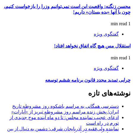
محسن زنگنه: واقعیت این است نمی‌توانیم وزرا را بازخواست کنیم،
چون با آنها «بده بستان» داریم!
1 min read
گفتگوی ویژه
استقلال مس هیچ گاه اتفاق نخواهد افتاد!
1 min read
گفتگوی ویژه
چرایی تمدید مجدد قانون برنامه ششم توسعه
نوشته‌های تازه
دسترسی همگانی به مراسم باشکوه روز مشروطه تاریخ
ایران/ پخش زنده مراسم روز مشروطه تبریز از «آپارات»
ادعای عجیب نماینده مجلس: تا دو ماه آینده موج جدیدی از
تورم در راه است
نماینده ولی‌فقیه در آذربایجان شرقی: دشمن به دنبال از بین