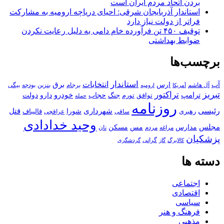
بردن اتحاد مردم ایران است
استاندار آذربایجان شرقی: احیای دریاچه ارومیه به مشارکت
فراتر از دولت نیاز دارد
توقیف ۴۵۰ تن فرآورده خام دامی به دلیل رعایت نکردن
ضوابط بهداشتی
برچسب‌ها
استاندار
انتخابات
آب
برق
ارس
آل هاشم
برجام
بنزین
بودجه
آمریکا
بیگی
ارومیه
تبریز
تراکتور
ترامپ
خودرو
حجاب
دارو
جنگ
دولت
توافق
تورم
حمله
روزنامه
رئیسی
قتل
شهرداری
رهبری
شورا
قالیباف
عراقچی
ساقی
وحید خدادادی
مجلس
مسکن
مدارس
مس
مراغه
مردم
نان
پزشکیان
کالابرگ
گرانی
گاز
گردشگری
دسته ها
اجتماعی
اقتصادی
سیاسی
فرهنگ و هنر
مذهبی