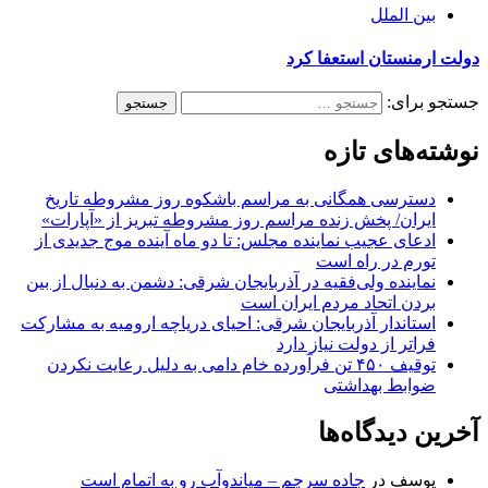
بین الملل
دولت ارمنستان استعفا کرد
جستجو برای:
نوشته‌های تازه
دسترسی همگانی به مراسم باشکوه روز مشروطه تاریخ
ایران/ پخش زنده مراسم روز مشروطه تبریز از «آپارات»
ادعای عجیب نماینده مجلس: تا دو ماه آینده موج جدیدی از
تورم در راه است
نماینده ولی‌فقیه در آذربایجان شرقی: دشمن به دنبال از بین
بردن اتحاد مردم ایران است
استاندار آذربایجان شرقی: احیای دریاچه ارومیه به مشارکت
فراتر از دولت نیاز دارد
توقیف ۴۵۰ تن فرآورده خام دامی به دلیل رعایت نکردن
ضوابط بهداشتی
آخرین دیدگاه‌ها
یوسف
در
جاده سرچم – میاندوآب رو به اتمام است