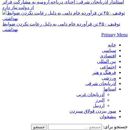
استاندار آذربایجان شرقی: احیای دریاچه ارومیه به مشارکت فراتر
از دولت نیاز دارد
توقیف ۴۵۰ تن فرآورده خام دامی به دلیل رعایت نکردن ضوابط
بهداشتی
Primary Menu
خانه
سیاسی
اقتصادی
بین المللی
اجتماعی
فرهنگ و هنر
ورزشی
آذربایجان شرقی
استانها
آذربایجان غربی
البرز
اردبیل
سوز بیزدن قولاق سیزدن
پیشخوان
جستجو برای: