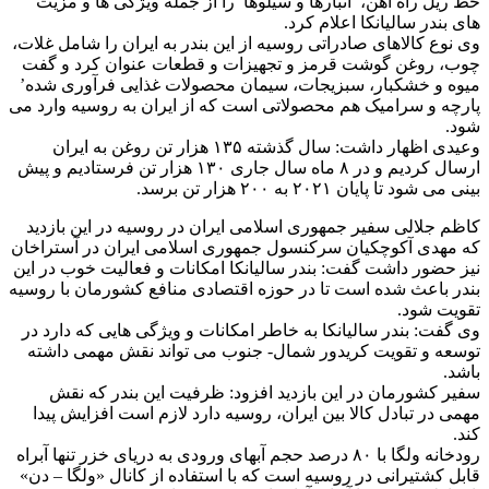
خط ریل راه آهن، انبارها و سیلوها را از جمله ویژگی ها و مزیت
های بندر سالیانکا اعلام کرد.
وی نوع کالاهای صادراتی روسیه از این بندر به ایران را شامل غلات،
چوب، روغن گوشت قرمز و تجهیزات و قطعات عنوان کرد و گفت
میوه و خشکبار، سبزیجات، سیمان محصولات غذایی فرآوری شده’
پارچه و سرامیک هم محصولاتی است که از ایران به روسیه وارد می
شود.
وعیدی اظهار داشت: سال گذشته ۱۳۵ هزار تن روغن به ایران
ارسال کردیم و در ۸ ماه سال جاری ۱۳۰ هزار تن فرستادیم و پیش
بینی می شود تا پایان ۲۰۲۱ به ۲۰۰ هزار تن برسد.
کاظم جلالی سفیر جمهوری اسلامی ایران در روسیه در این بازدید
که مهدی آکوچکیان سرکنسول جمهوری اسلامی ایران در آستراخان
نیز حضور داشت گفت: بندر سالیانکا امکانات و فعالیت خوب در این
بندر باعث شده است تا در حوزه اقتصادی منافع کشورمان با روسیه
تقویت شود.
وی گفت: بندر سالیانکا به خاطر امکانات و ویژگی هایی که دارد در
توسعه و تقویت کریدور شمال- جنوب می تواند نقش مهمی داشته
باشد.
سفیر کشورمان در این بازدید افزود: ظرفیت این بندر که نقش
مهمی در تبادل کالا بین ایران، روسیه دارد لازم است افزایش پیدا
کند.
رودخانه ولگا با ۸۰ درصد حجم آبهای ورودی به دریای خزر تنها آبراه
قابل کشتیرانی در روسیه است که با استفاده از کانال «ولگا – دن»