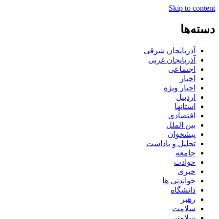
Skip to content
دسته‌ها
آذربایجان شرقی
آذربایجان غربی
اجتماعی
اخبار
اخبار ویژه
اردبیل
استانها
اقتصادی
بین الملل
پیشخوان
تحلیل و یاداشت
جامعه
حوادث
خبری
خواندنی ها
دانشگاه
رهبر
سلامت
سلامتی