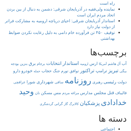
راه است
نماینده ولی‌فقیه در آذربایجان شرقی: دشمن به دنبال از بین بردن
اتحاد مردم ایران است
استاندار آذربایجان شرقی: احیای دریاچه ارومیه به مشارکت فراتر
از دولت نیاز دارد
توقیف ۴۵۰ تن فرآورده خام دامی به دلیل رعایت نکردن ضوابط
بهداشتی
برچسب‌ها
استاندار
انتخابات
برق
آب
ارس
آل هاشم
برجام
بنزین
بودجه
آمریکا
ارومیه
تبریز
تراکتور
ترامپ
خودرو
حجاب
دارو
توافق
جنگ
تورم
بیگی
حمله
روزنامه
رئیسی
شهرداری
دولت
شورا
رهبری
عراقچی
ساقی
وحید
قتل
مجلس
مدارس
مس
مسکن
قالیباف
مراغه
مردم
نان
خدادادی
پزشکیان
کالابرگ
گرانی
گاز
گردشگری
دسته ها
اجتماعی