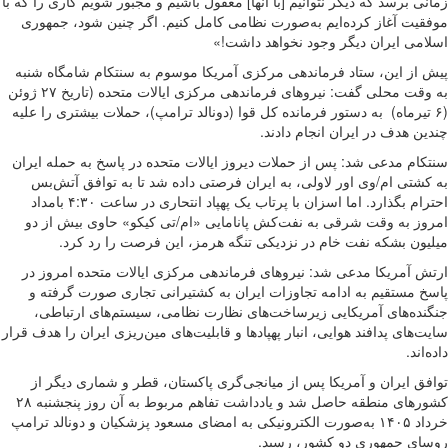
زمانی برسد که دیگر نتوانیم [با آنها] معقول باشیم و مجبور شویم کاری را که با
موفقیت آغاز کرده‌ایم به‌صورت نظامی کامل کنیم. اگر چنین شود، جمهوری
اسلامی ایران دیگر وجود نخواهد داشت!»
پیش از این، ستاد فرماندهی مرکزی آمریکا موسوم به سنتکام شامگاه شنبه
به وقت محلی گفت: نیروهای فرماندهی مرکزی ایالات متحده (تاریخ ۲۷ ژوئن
(۶ تیرماه) به دستور فرمانده کل قوا (دونالد ترامپ)، حملات بیشتری را علیه
چندین هدف در ایران انجام دادند.
سنتکام مدعی شد: پس از حملات دیروز ایالات متحده در پاسخ به حمله ایران
به کشتی ام/وی اور لاولی، به ایران فرصتی داده شد تا به توافق آتش‌بس
احترام بگذارد. اما اسزان با پرتاب یک پهپاد انتحاری در ساعت ۴:۳۰ بامداد
امروز به وقت شرقی به نفت‌کش پانامایی «ام/تی کیکو» حاوی بیش از دو
میلیون بشکه نفت خام در نزدیکی تنگه هرمز، این فرصت را رد کرد.
ارتش آمریکا مدعی شد: نیروهای فرماندهی مرکزی ایالات متحده امروز در
پاسخ مستقیم به ادامه تجاوزات ایران به کشتیرانی تجاری صورت گرفته و
جنگنده‌های آمریکایی زیرساخت‌های نظارت نظامی، سیستم‌های ارتباطی،
سایت‌های پدافند هوایی، انبار پهپادها و قابلیت‌های مین‌ریزی ایران را هدف قرار
داده‌اند.
توافق ایران و آمریکا پس از میانجی‌گری پاکستان، قطر و شماری دیگر از
کشورهای منطقه حاصل شد و یادداشت تفاهم مربوط به آن روز پنجشنبه ۲۸
خرداد ۱۴۰۵ به‌صورت الکترونیکی به امضای مسعود پزشکیان و دونالد ترامپ
روسای جمهوری دو کشور، رسید.