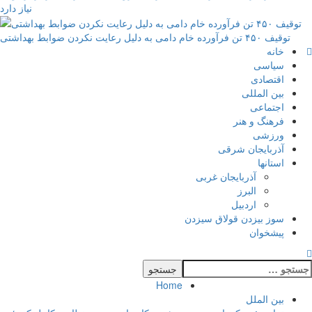
نیاز دارد
توقیف ۴۵۰ تن فرآورده خام دامی به دلیل رعایت نکردن ضوابط بهداشتی
Primary
خانه
Menu
سیاسی
اقتصادی
بین المللی
اجتماعی
فرهنگ و هنر
ورزشی
آذربایجان شرقی
استانها
آذربایجان غربی
البرز
اردبیل
سوز بیزدن قولاق سیزدن
پیشخوان
ستجو
رای:
Home
بین الملل