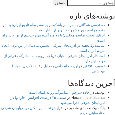
ستجو
رای:
نوشته‌های تازه
دسترسی همگانی به مراسم باشکوه روز مشروطه تاریخ ایران/ پخش
زنده مراسم روز مشروطه تبریز از «آپارات»
ادعای عجیب نماینده مجلس: تا دو ماه آینده موج جدیدی از تورم در راه
است
نماینده ولی‌فقیه در آذربایجان شرقی: دشمن به دنبال از بین بردن اتحاد
مردم ایران است
استاندار آذربایجان شرقی: احیای دریاچه ارومیه به مشارکت فراتر از
دولت نیاز دارد
توقیف ۴۵۰ تن فرآورده خام دامی به دلیل رعایت نکردن ضوابط
بهداشتی
آخرین دیدگاه‌ها
یوسف
در
جاده سرچم – میاندوآب رو به اتمام است
Hossein fatemiparsa
در
سقف ۲۵ درصدی افزایش اجاره‌بها در
آذربایجان شرقی اجرا می‌شود
بابک بیک محمدی منصور
در
افزایش تخلف پزشکان درآذربایجان شرقی
و نارضایتی مردم